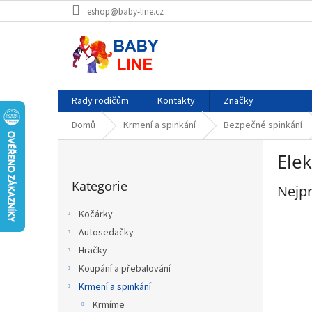
Přejít
eshop@baby-line.cz
na
obsah
Rady rodičům
Kontakty
Značky
Domů
Krmení a spinkání
Bezpečné spinkání
P
Elek
o
Přeskočit
s
Kategorie
kategorie
Nejpr
t
r
Kočárky
a
Autosedačky
n
Hračky
n
í
Koupání a přebalování
p
Krmení a spinkání
a
Krmíme