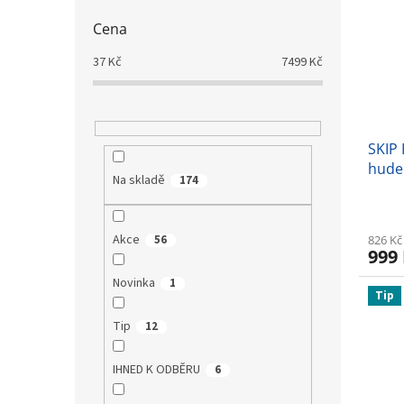
Cena
37
Kč
7499
Kč
SKIP 
hude
Na skladě
174
USB 
Akce
56
826 Kč
999
Novinka
1
Tip
Tip
12
IHNED K ODBĚRU
6