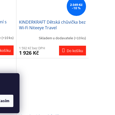
2 349 Kč
–18 %
ní s
KINDERKRAFT Dětská chůvička bez
Wi-Fi Niteeye Travel
e
(>10 ks)
Skladem u dodavatele
(>10 ks)
1 592 Kč bez DPH
košíku
Do košíku
1 926 Kč
lasím