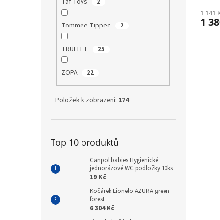
Taf Toys
2
1 141 
1 38
Tommee Tippee
2
TRUELIFE
25
ZOPA
22
Položek k zobrazení:
174
Top 10 produktů
Canpol babies Hygienické
jednorázové WC podložky 10ks
19 Kč
Kočárek Lionelo AZURA green
forest
6 304 Kč