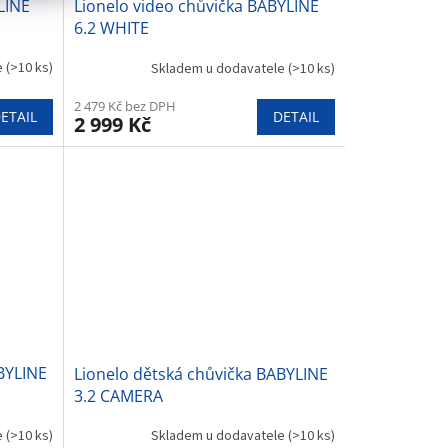
LINE
Lionelo video chůvička BABYLINE
6.2 WHITE
e
(>10 ks)
Skladem u dodavatele
(>10 ks)
2 479 Kč bez DPH
ETAIL
DETAIL
2 999 Kč
BYLINE
Lionelo dětská chůvička BABYLINE
3.2 CAMERA
e
(>10 ks)
Skladem u dodavatele
(>10 ks)