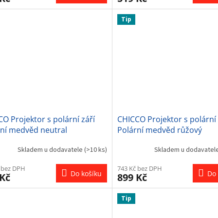
Tip
O Projektor s polární září
CHICCO Projektor s polární 
rní medvěd neutral
Polární medvěd růžový
Skladem u dodavatele
(>10 ks)
Skladem u dodavatel
 bez DPH
743 Kč bez DPH
Do košíku
Do 
 Kč
899 Kč
Tip