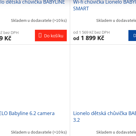
lo dětská chůvička BABYLINE
Wi-fi chůvička Lionelo BABY
SMART
Skladem u dodavatele
(>10 ks)
Skladem u dodavatel
od 1 569 Kč bez DPH
Kč bez DPH
D
Do košíku
1 899 Kč
9 Kč
od
ELO Babyline 6.2 camera
Lionelo dětská chůvička BA
3.2
Skladem u dodavatele
(>10 ks)
Skladem u dodavatel