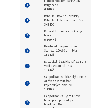
Lionelo kočárek BIANKA 3IN1
Beige sand
6 100 Kč
Bebe-Jou Box na ubrousky
Bébé-Jou Fabulous Taupe Silk
349 Kč
Kočárek Lionelo AZURA onyx
black
5 760 Kč
Prostěradlo nepropustné
Scarlett - 120x60 cm - bílá
189 Kč
Nastavitelná savička Difrax 1-2-3
Variflow Natural - 2ks
134 Kč
Canpol babies Elektrický double
ohřívač a sterilizátor
kojeneckých lahví 7v1
1 290 Kč
Canpol babies Hydrogelové
hojící prsní polštářky s
lanolinem 8ks