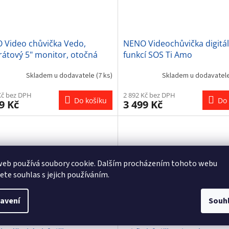
 Video chůvička Vedo,
NENO Videochůvička digitál
átový 5" monitor, otočná
funkcí SOS Ti Amo
a 355°, noční světlo, bílý
Skladem u dodavatele
(7 ks)
Skladem u dodavatel
Blue
Kč bez DPH
2 892 Kč bez DPH
Do košíku
Do 
9 Kč
3 499 Kč
web používá soubory cookie. Dalším procházením tohoto webu
jete souhlas s jejich používáním.
avení
Souh