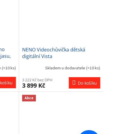
mo
NENO Videochůvička dětská
jasu,
digitální Vista
e
(>10 ks)
Skladem u dodavatele
(>10 ks)
3 222 Kč bez DPH
košíku
Do košíku
3 899 Kč
Akce