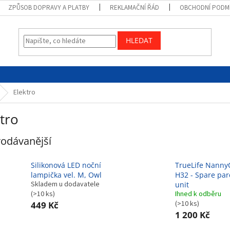
ZPŮSOB DOPRAVY A PLATBY
REKLAMAČNÍ ŘÁD
OBCHODNÍ PODM
HLEDAT
Elektro
tro
odávanější
Silikonová LED noční
TrueLife Nann
lampička vel. M, Owl
H32 - Spare par
Skladem u dodavatele
unit
(>10 ks)
Ihned k odběru
(>10 ks)
449 Kč
1 200 Kč