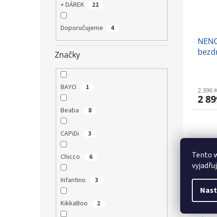
+ DÁREK
22
Doporučujeme
4
NENO
bezdr
Značky
kamer
šum 
BAYO
1
2 396 
2 89
Beaba
8
CAPiDi
3
Tento 
Chicco
6
vyjadřu
Infantino
3
Nast
KikkaBoo
2