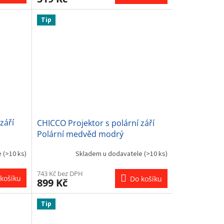
Tip
září
CHICCO Projektor s polární září
Polární medvěd modrý
e
(>10 ks)
Skladem u dodavatele
(>10 ks)
743 Kč bez DPH
košíku
Do košíku
899 Kč
Tip