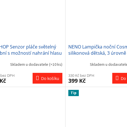
HOP Senzor pláče světelný
NENO Lampička noční Cos
bní s možností nahrání hlasu
silikonová dětská, 3 úrovně 
3+
11 režimů svícení, USB-C
Skladem u dodavatele
(>10 ks)
Skladem u dodavatel
 bez DPH
330 Kč bez DPH
Do košíku
Do 
 Kč
399 Kč
Tip