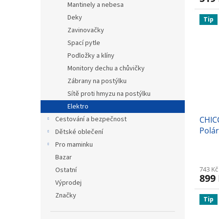
Mantinely a nebesa
Deky
Tip
Zavinovačky
Spací pytle
Podložky a klíny
Monitory dechu a chůvičky
Zábrany na postýlku
Sítě proti hmyzu na postýlku
Elektro
Cestování a bezpečnost
CHICC
Polá
Dětské oblečení
Pro maminku
Bazar
743 Kč
Ostatní
899
Výprodej
Značky
Tip