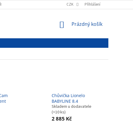
ÍNKY
PODMÍNKY OCHRANY OSOBNÍCH ÚDAJŮ
CZK
Přihlášení
NÁKUPNÍ
Prázdný košík
KOŠÍK
yCam
Chůvička Lionelo
ent
BABYLINE 8.4
Skladem u dodavatele
(>10 ks)
2 885 Kč