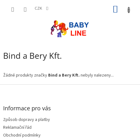
Přejít
NÁKUP
na
CZK
obsah
KOŠÍK
Bind a Bery Kft.
Žádné produkty značky
Bind a Bery Kft.
nebyly nalezeny...
Z
á
p
a
Informace pro vás
t
Způsob dopravy a platby
í
Reklamační řád
Obchodní podmínky