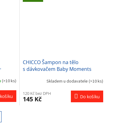
CHICCO Šampon na tělo
+
s dávkovačem Baby Moments
Tenderness 93% přírodních složek
u
(>10 ks)
Skladem u dodavatele
(>10 ks)
500 ml
120 Kč bez DPH
košíku
Do košíku
145 Kč