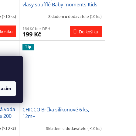
+
vlasy soufflé Baby moments Kids
150ml 12m+
e
(>10 ks)
Skladem u dodavatele
(10 ks)
164 Kč bez DPH
košíku
Do košíku
199 Kč
Tip
lasím
á voda
CHICCO Brčka silikonové 6 ks,
s 200
12m+
e
(>10 ks)
Skladem u dodavatele
(>10 ks)