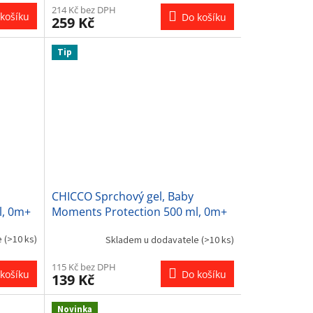
214 Kč bez DPH
košíku
Do košíku
259 Kč
Tip
CHICCO Sprchový gel, Baby
l, 0m+
Moments Protection 500 ml, 0m+
e
(>10 ks)
Skladem u dodavatele
(>10 ks)
115 Kč bez DPH
košíku
Do košíku
139 Kč
Novinka