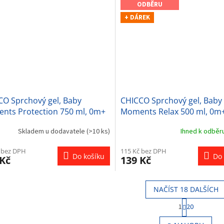
ODBĚRU
+ DÁREK
CO Sprchový gel, Baby
CHICCO Sprchový gel, Baby
nts Protection 750 ml, 0m+
Moments Relax 500 ml, 0m
Skladem u dodavatele
(>10 ks)
Ihned k odběr
 bez DPH
115 Kč bez DPH
Do košíku
Do 
 Kč
139 Kč
NAČÍST 18 DALŠÍCH
S
1
20
t
O
r
v