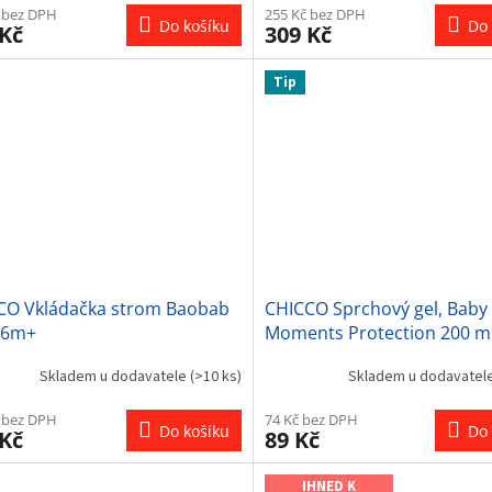
 bez DPH
255 Kč bez DPH
Do košíku
Do 
 Kč
309 Kč
Tip
CO Vkládačka strom Baobab
CHICCO Sprchový gel, Baby
 6m+
Moments Protection 200 m
Skladem u dodavatele
(>10 ks)
Skladem u dodavatel
 bez DPH
74 Kč bez DPH
Do košíku
Do 
 Kč
89 Kč
IHNED K