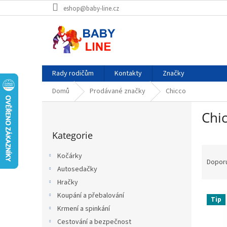
Přejít
eshop@baby-line.cz
na
obsah
Rady rodičům
Kontakty
Značky
Domů
Prodávané značky
Chicco
P
Chi
o
Přeskočit
s
Kategorie
kategorie
t
Ř
r
Kočárky
a
a
Dopor
Autosedačky
z
n
e
Hračky
n
V
n
í
Koupání a přebalování
Tip
ý
í
p
Krmení a spinkání
p
p
a
Cestování a bezpečnost