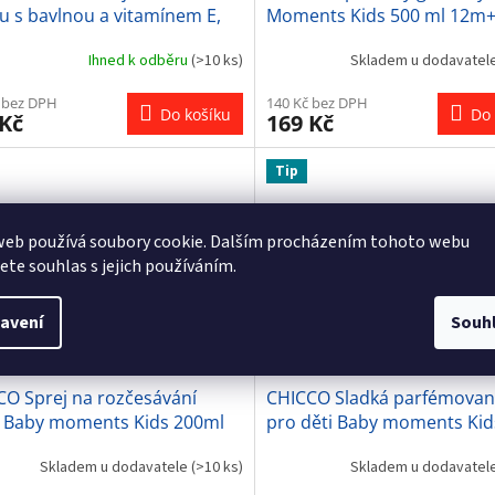
u s bavlnou a vitamínem E,
Moments Kids 500 ml 12m
 Moments Sensitive 200 ml,
Ihned k odběru
(>10 ks)
Skladem u dodavatel
 bez DPH
140 Kč bez DPH
Do košíku
Do 
 Kč
169 Kč
Tip
web používá soubory cookie. Dalším procházením tohoto webu
jete souhlas s jejich používáním.
avení
Souh
CO Sprej na rozčesávání
CHICCO Sladká parfémovan
ů Baby moments Kids 200ml
pro děti Baby moments Kid
+
ml 12m+
Skladem u dodavatele
(>10 ks)
Skladem u dodavatel