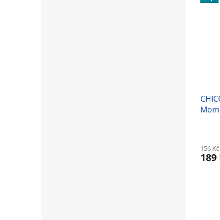
CHIC
Mome
156 Kč
189