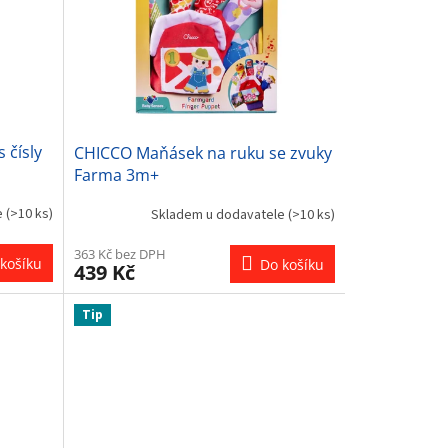
 čísly
CHICCO Maňásek na ruku se zvuky
Farma 3m+
e
(>10 ks)
Skladem u dodavatele
(>10 ks)
363 Kč bez DPH
košíku
Do košíku
439 Kč
Tip