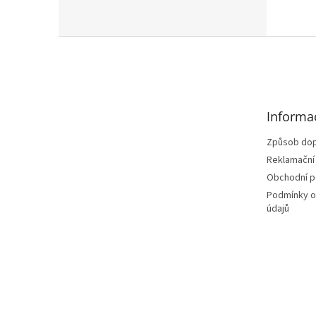
Z
á
p
a
t
Informa
í
Způsob dop
Reklamační
Obchodní 
Podmínky o
údajů