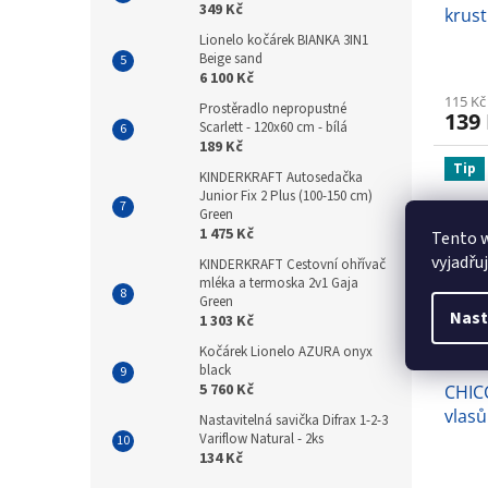
349 Kč
krust
Baby
Lionelo kočárek BIANKA 3IN1
Beige sand
0m+
6 100 Kč
115 Kč
Prostěradlo nepropustné
139
Scarlett - 120x60 cm - bílá
189 Kč
Tip
KINDERKRAFT Autosedačka
Junior Fix 2 Plus (100-150 cm)
Green
1 475 Kč
Tento 
vyjadřu
KINDERKRAFT Cestovní ohřívač
mléka a termoska 2v1 Gaja
Green
Nast
1 303 Kč
Kočárek Lionelo AZURA onyx
black
5 760 Kč
CHIC
vlas
Nastavitelná savička Difrax 1-2-3
12m
Variflow Natural - 2ks
134 Kč