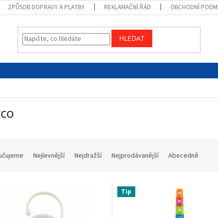
ZPŮSOB DOPRAVY A PLATBY
REKLAMAČNÍ ŘÁD
OBCHODNÍ PODM
HLEDAT
cco
učujeme
Nejlevnější
Nejdražší
Nejprodávanější
Abecedně
Tip