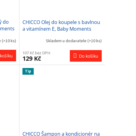
ý do
CHICCO Olej do koupele s bavlnou
Moments
a vitamínem E, Baby Moments
Sensitive 200 ml, 0m+
e
(>10 ks)
Skladem u dodavatele
(>10 ks)
107 Kč bez DPH
košíku
Do košíku
129 Kč
Tip
CHICCO Šampon a kondicionér na