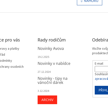
NAHORU
á
l
n
á
k
d
o
a
v
c
á
í
n
p
í
r
ce pro vás
Rady rodičům
v
Odebíra
k
Novinky Avova
y
ravy a platby
Vložte svů
v
produktech
 řád
19.2.2025
ý
podmínky
p
Novinky v nabídce
E-mail
chrany osobních
i
s
27.12.2024
Souhlasí
u
Novinky - tipy na
zpracová
vánoční dárek
PŘIHL
3.12.2024
ARCHIV