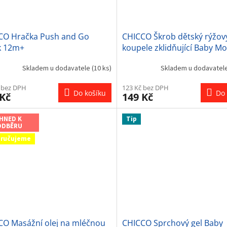
CO Hračka Push and Go
CHICCO Škrob dětský rýžov
k 12m+
koupele zklidňující Baby 
Sensitive 100 % bio 250 g
Skladem u dodavatele
(10 ks)
Skladem u dodavatel
 bez DPH
123 Kč bez DPH
Do košíku
Do 
 Kč
149 Kč
IHNED K
Tip
ODBĚRU
ručujeme
CO Masážní olej na mléčnou
CHICCO Sprchový gel Baby