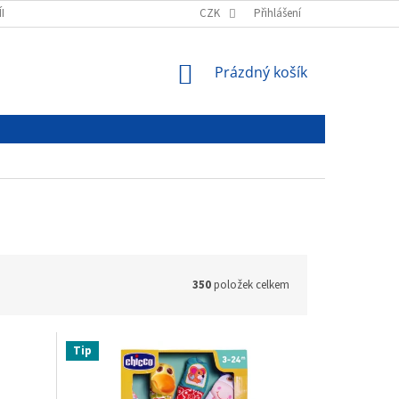
ÍNKY
PODMÍNKY OCHRANY OSOBNÍCH ÚDAJŮ
CZK
Přihlášení
NÁKUPNÍ
Prázdný košík
KOŠÍK
350
položek celkem
Tip