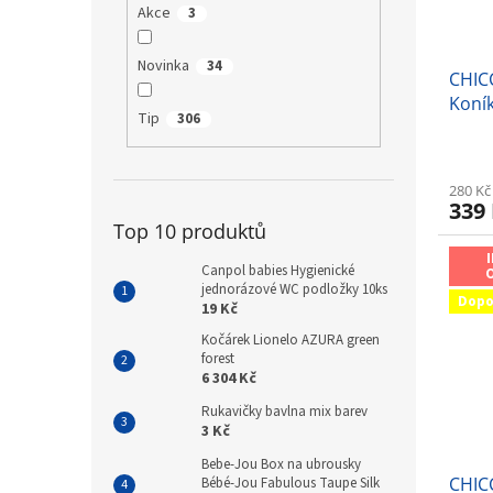
Akce
3
Novinka
34
CHIC
Koní
Tip
306
280 Kč
339
Top 10 produktů
Canpol babies Hygienické
jednorázové WC podložky 10ks
Dopo
19 Kč
Kočárek Lionelo AZURA green
forest
6 304 Kč
Rukavičky bavlna mix barev
3 Kč
Bebe-Jou Box na ubrousky
CHIC
Bébé-Jou Fabulous Taupe Silk