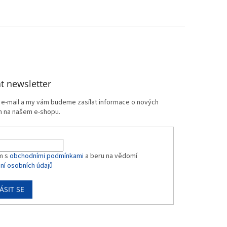
t newsletter
j e-mail a my vám budeme zasílat informace o nových
 na našem e-shopu.
m s
obchodními podmínkami
a beru na vědomí
ní osobních údajů
ÁSIT SE