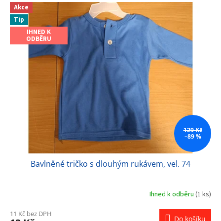
Akce
Tip
IHNED K
ODBĚRU
129 Kč
–89 %
Bavlněné tričko s dlouhým rukávem, vel. 74
Ihned k odběru
(1 ks)
11 Kč bez DPH
Do košíku