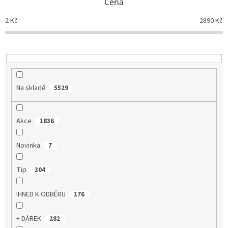
Cena
r
o
2
Kč
2890
Kč
d
u
k
t
ů
Na skladě
5529
Akce
1836
Novinka
7
Tip
304
IHNED K ODBĚRU
176
+ DÁREK
282