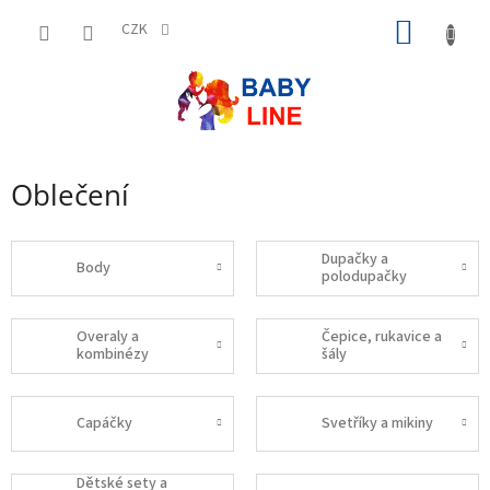
Přejít
NÁKUP
na
CZK
obsah
KOŠÍK
Oblečení
Dupačky a
Body
polodupačky
Overaly a
Čepice, rukavice a
kombinézy
šály
Capáčky
Svetříky a mikiny
Dětské sety a