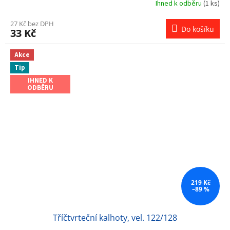
Ihned k odběru
(1 ks)
27 Kč bez DPH
Do košíku
33 Kč
Akce
Tip
IHNED K
ODBĚRU
219 Kč
–89 %
Tříčtvrteční kalhoty, vel. 122/128