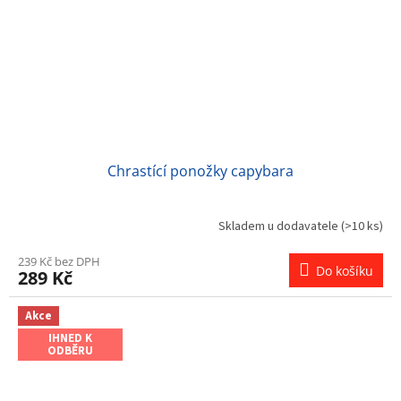
Chrastící ponožky capybara
Skladem u dodavatele
(>10 ks)
239 Kč bez DPH
Do košíku
289 Kč
Akce
IHNED K
ODBĚRU