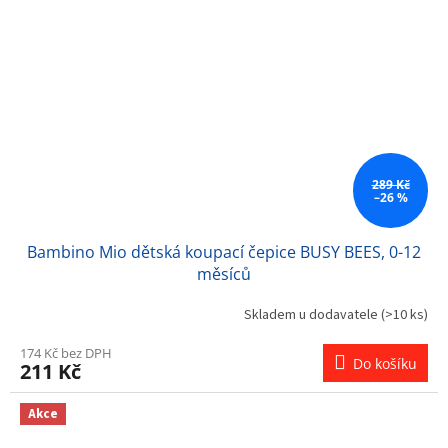
289 Kč
–26 %
Bambino Mio dětská koupací čepice BUSY BEES, 0-12
měsíců
Skladem u dodavatele
(>10 ks)
174 Kč bez DPH
Do košíku
211 Kč
Akce