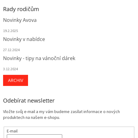
s
u
Rady rodičům
Novinky Avova
19.2.2025
Novinky v nabídce
27.12.2024
Novinky - tipy na vánoční dárek
3.12.2024
ARCHIV
Odebírat newsletter
Vložte svůj e-mail a my vám budeme zasílat informace o nových
produktech na našem e-shopu.
E-mail