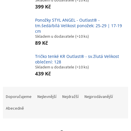
Skladem u dodavatele
(>10 ks)
399 Kč
Ponožky STYL ANGEL - Outlast® -
tm.šedá/bílá Velikost ponožek: 25-29 | 17-19
cm
Skladem u dodavatele
(>10 ks)
89 Kč
Tričko tenké KR Outlast® - sv.žlutá Velikost
oblečení: 128
Skladem u dodavatele
(>10 ks)
439 Kč
Ř
a
Doporučujeme
Nejlevnější
Nejdražší
Nejprodávanější
z
e
Abecedně
n
í
p