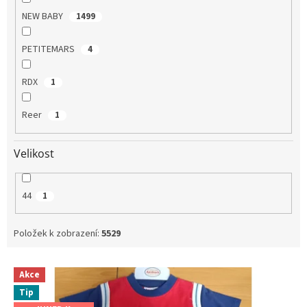
NEW BABY
1499
PETITEMARS
4
RDX
1
Reer
1
Velikost
44
1
Položek k zobrazení:
5529
V
Akce
ý
Tip
p