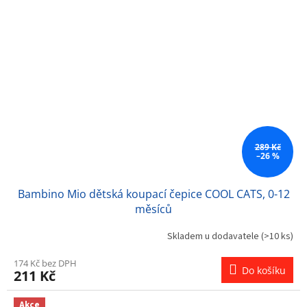
289 Kč
–26 %
Bambino Mio dětská koupací čepice COOL CATS, 0-12
měsíců
Skladem u dodavatele
(>10 ks)
174 Kč bez DPH
Do košíku
211 Kč
Akce