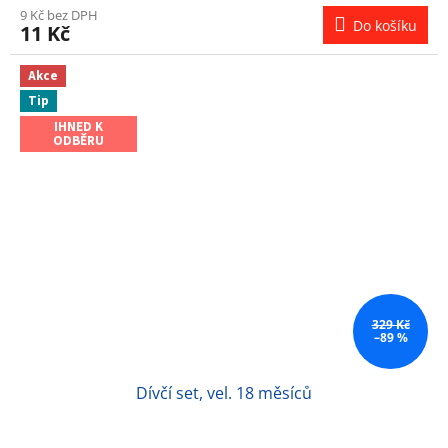
9 Kč bez DPH
Do košíku
11 Kč
Akce
Tip
IHNED K
ODBĚRU
329 Kč
–89 %
Dívčí set, vel. 18 měsíců