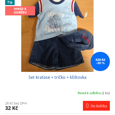
Tip
IHNED K
ODBĚRU
320 Kč
–90 %
Set kraťase + tričko + kšiltovka
Ihned k odběru
(1 ks)
26 Kč bez DPH
Do košíku
32 Kč