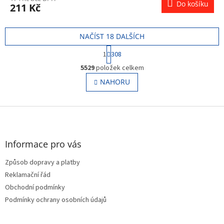
Do košíku
211 Kč
NAČÍST 18 DALŠÍCH
S
1
308
t
O
r
5529
položek celkem
v
á
l
NAHORU
n
á
k
o
d
v
Z
a
á
c
á
n
í
p
í
p
a
Informace pro vás
r
t
v
Způsob dopravy a platby
í
k
Reklamační řád
y
v
Obchodní podmínky
ý
Podmínky ochrany osobních údajů
p
i