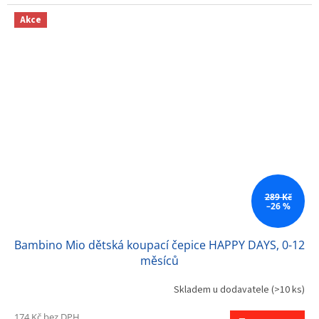
Akce
289 Kč
–26 %
Bambino Mio dětská koupací čepice HAPPY DAYS, 0-12
měsíců
Skladem u dodavatele
(>10 ks)
174 Kč bez DPH