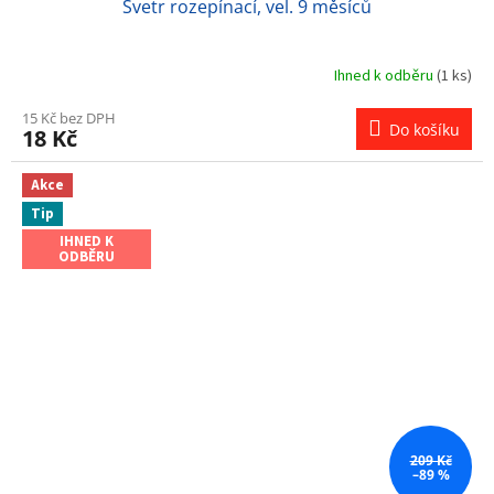
Svetr rozepínací, vel. 9 měsíců
Ihned k odběru
(1 ks)
15 Kč bez DPH
Do košíku
18 Kč
Akce
Tip
IHNED K
ODBĚRU
209 Kč
–89 %