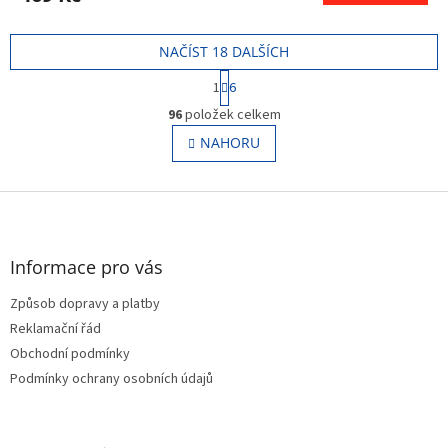
NAČÍST 18 DALŠÍCH
S
1
6
t
O
r
96
položek celkem
v
á
l
NAHORU
n
á
k
o
d
v
Z
a
á
c
á
n
í
p
í
p
a
Informace pro vás
r
t
v
Způsob dopravy a platby
í
k
Reklamační řád
y
v
Obchodní podmínky
ý
Podmínky ochrany osobních údajů
p
i
s
u