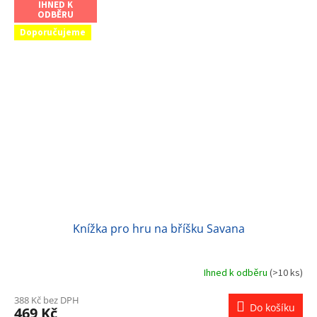
IHNED K
ODBĚRU
Doporučujeme
Knížka pro hru na bříšku Savana
Ihned k odběru
(>10 ks)
388 Kč bez DPH
Do košíku
469 Kč