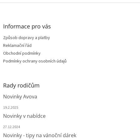
l
Z
á
á
d
p
a
a
Informace pro vás
c
t
í
Způsob dopravy a platby
í
p
Reklamační řád
r
v
Obchodní podmínky
k
Podmínky ochrany osobních údajů
y
v
ý
p
Rady rodičům
i
s
Novinky Avova
u
19.2.2025
Novinky v nabídce
27.12.2024
Novinky - tipy na vánoční dárek