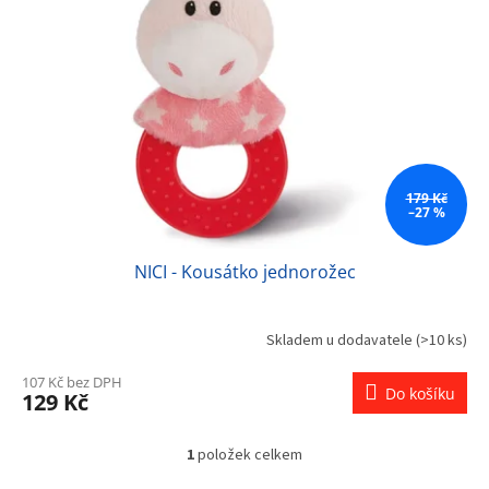
s
u
p
k
r
t
o
ů
d
u
k
t
ů
179 Kč
–27 %
NICI - Kousátko jednorožec
Skladem u dodavatele
(>10 ks)
107 Kč bez DPH
Do košíku
129 Kč
1
položek celkem
O
v