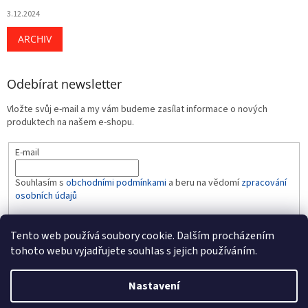
3.12.2024
ARCHIV
Odebírat newsletter
Vložte svůj e-mail a my vám budeme zasílat informace o nových
produktech na našem e-shopu.
E-mail
Souhlasím s
obchodními podmínkami
a beru na vědomí
zpracování
osobních údajů
PŘIHLÁSIT SE
Tento web používá soubory cookie. Dalším procházením
tohoto webu vyjadřujete souhlas s jejich používáním.
Nastavení
Vytvořil Shoptet