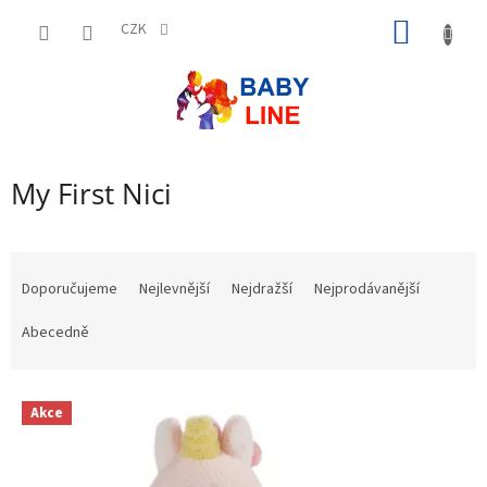
Přejít
NÁKUP
na
CZK
obsah
KOŠÍK
My First Nici
Ř
a
Doporučujeme
Nejlevnější
Nejdražší
Nejprodávanější
z
e
Abecedně
n
í
V
p
Akce
ý
r
p
o
i
d