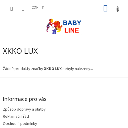
Přejít
NÁKUP
na
CZK
obsah
KOŠÍK
XKKO LUX
Žádné produkty značky
XKKO LUX
nebyly nalezeny...
Z
á
p
a
Informace pro vás
t
Způsob dopravy a platby
í
Reklamační řád
Obchodní podmínky