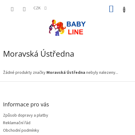
Přejít
NÁKUP
na
CZK
obsah
KOŠÍK
Moravská Ústředna
Žádné produkty značky
Moravská Ústředna
nebyly nalezeny...
Z
á
p
a
Informace pro vás
t
Způsob dopravy a platby
í
Reklamační řád
Obchodní podmínky