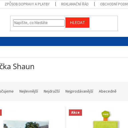
ZPŮSOB DOPRAVY A PLATBY
REKLAMAČNÍ ŘÁD
OBCHODNÍ PODM
HLEDAT
čka Shaun
učujeme
Nejlevnější
Nejdražší
Nejprodávanější
Abecedně
Akce