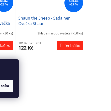
89 Kč
169 Kč
–28 %
–27 %
Shaun the Sheep - Sada her
večka
Ovečka Shaun
e
(>10 ks)
Skladem u dodavatele
(>10 ks)
101 Kč bez DPH
košíku
Do košíku
122 Kč
lasím