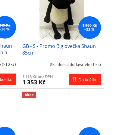
249 Kč
1 990 Kč
–28 %
–32 %
Shaun -
GB - S - Promo Big ovečka Shaun
un a
85cm
e
(>10 ks)
Skladem u dodavatele
(1 ks)
1 118 Kč bez DPH
košíku
Do košíku
1 353 Kč
Akce