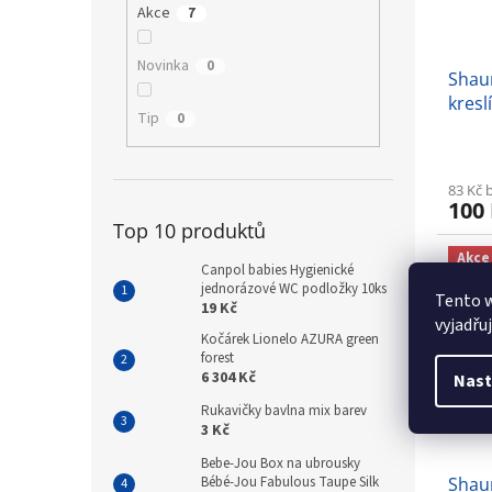
Akce
7
Novinka
0
Shau
kresl
Tip
0
83 Kč 
100
Top 10 produktů
Akce
Canpol babies Hygienické
jednorázové WC podložky 10ks
Tento 
19 Kč
vyjadřu
Kočárek Lionelo AZURA green
forest
6 304 Kč
Nast
Rukavičky bavlna mix barev
3 Kč
Bebe-Jou Box na ubrousky
Shau
Bébé-Jou Fabulous Taupe Silk