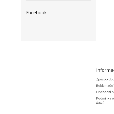
Facebook
Z
á
p
a
t
Informa
í
Způsob dop
Reklamační
Obchodní 
Podmínky o
údajů