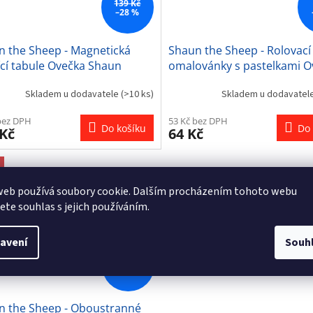
139 Kč
–28 %
n the Sheep - Magnetická
Shaun the Sheep - Rolovací
ící tabule Ovečka Shaun
omalovánky s pastelkami O
Shaun
Skladem u dodavatele
(>10 ks)
Skladem u dodavatel
bez DPH
53 Kč bez DPH
Do košíku
Do 
 Kč
64 Kč
web používá soubory cookie. Dalším procházením tohoto webu
jete souhlas s jejich používáním.
avení
Souh
139 Kč
–28 %
n the Sheep - Oboustranné