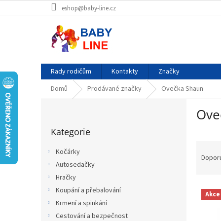
Přejít
eshop@baby-line.cz
na
obsah
Rady rodičům
Kontakty
Značky
Domů
Prodávané značky
Ovečka Shaun
P
Ove
o
Přeskočit
s
Kategorie
kategorie
t
Ř
r
Kočárky
a
a
Dopor
Autosedačky
z
n
e
Hračky
n
V
n
í
Koupání a přebalování
Akce
ý
í
p
Krmení a spinkání
p
p
a
Cestování a bezpečnost