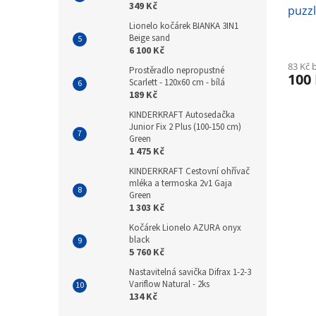
349 Kč
puzzl
Lionelo kočárek BIANKA 3IN1
Beige sand
6 100 Kč
83 Kč 
Prostěradlo nepropustné
100
Scarlett - 120x60 cm - bílá
189 Kč
KINDERKRAFT Autosedačka
Junior Fix 2 Plus (100-150 cm)
Green
1 475 Kč
KINDERKRAFT Cestovní ohřívač
mléka a termoska 2v1 Gaja
Green
1 303 Kč
Kočárek Lionelo AZURA onyx
black
5 760 Kč
Nastavitelná savička Difrax 1-2-3
Variflow Natural - 2ks
134 Kč