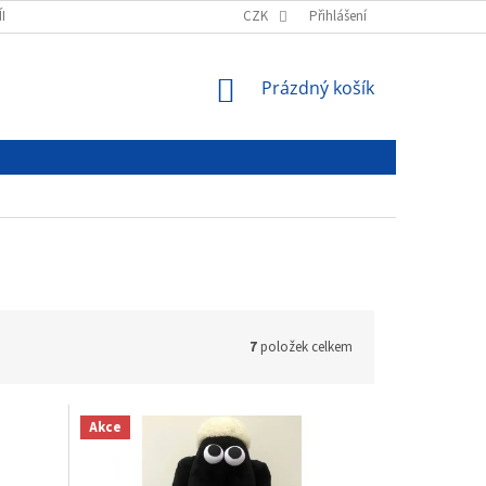
ÍNKY
PODMÍNKY OCHRANY OSOBNÍCH ÚDAJŮ
CZK
Přihlášení
NÁKUPNÍ
Prázdný košík
KOŠÍK
7
položek celkem
Akce