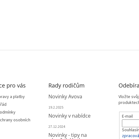
i
s
u
ce pro vás
Rady rodičům
Odebíra
Novinky Avova
ravy a platby
Vložte svů
produktech
 řád
19.2.2025
podmínky
Novinky v nabídce
E-mail
chrany osobních
27.12.2024
Souhlasí
Novinky - tipy na
zpracová