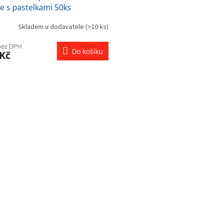
e s pastelkami 50ks
Skladem u dodavatele
(>10 ks)
bez DPH
Do košíku
 Kč
O
v
l
á
d
a
c
í
p
r
v
k
y
v
ý
p