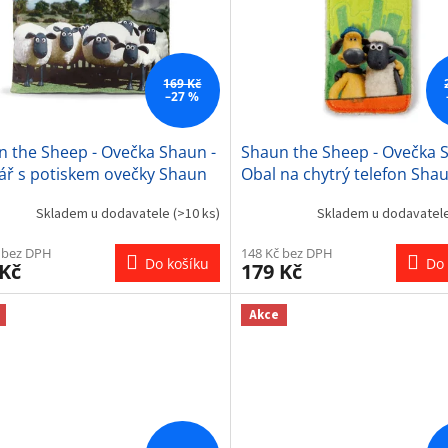
169 Kč
–27 %
 the Sheep - Ovečka Shaun -
Shaun the Sheep - Ovečka 
ář s potiskem ovečky Shaun
Obal na chytrý telefon Sha
Bitzer
Skladem u dodavatele
(>10 ks)
Skladem u dodavatel
 bez DPH
148 Kč bez DPH
Do košíku
Do 
 Kč
179 Kč
Akce