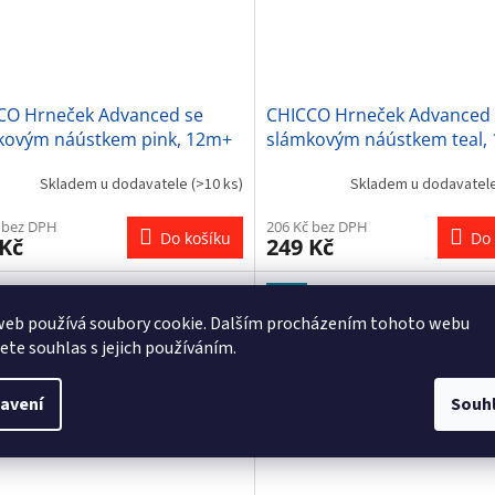
CO Hrneček Advanced se
CHICCO Hrneček Advanced 
kovým náústkem pink, 12m+
slámkovým náústkem teal,
Skladem u dodavatele
(>10 ks)
Skladem u dodavatel
 bez DPH
206 Kč bez DPH
Do košíku
Do 
 Kč
249 Kč
Tip
web používá soubory cookie. Dalším procházením tohoto webu
jete souhlas s jejich používáním.
avení
Souh