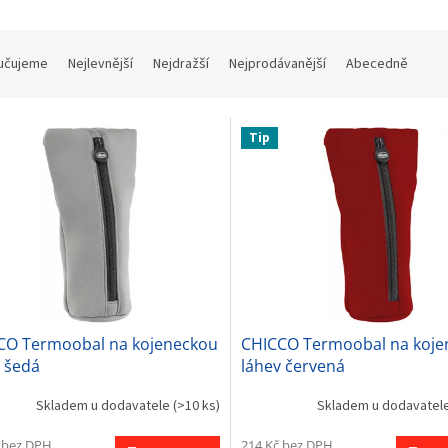
učujeme
Nejlevnější
Nejdražší
Nejprodávanější
Abecedně
Tip
CO Termoobal na kojeneckou
CHICCO Termoobal na koje
 šedá
láhev červená
Skladem u dodavatele
(>10 ks)
Skladem u dodavatel
 bez DPH
214 Kč bez DPH