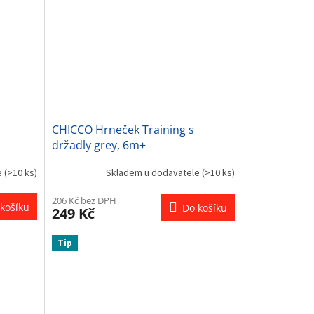
CHICCO Hrneček Training s
držadly grey, 6m+
e
(>10 ks)
Skladem u dodavatele
(>10 ks)
206 Kč bez DPH
košíku
Do košíku
249 Kč
Tip