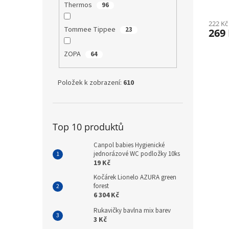
Thermos
96
222 Kč
Tommee Tippee
23
269
ZOPA
64
Položek k zobrazení:
610
Top 10 produktů
Canpol babies Hygienické
jednorázové WC podložky 10ks
19 Kč
Kočárek Lionelo AZURA green
forest
6 304 Kč
Rukavičky bavlna mix barev
3 Kč