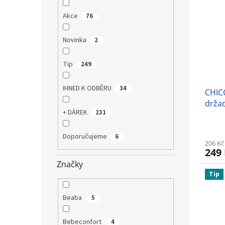
Akce
76
Novinka
2
Tip
249
IHNED K ODBĚRU
34
CHIC
držad
+ DÁREK
231
Doporučujeme
6
206 Kč
249
Značky
Tip
Beaba
5
Bebeconfort
4