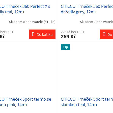
O Hrneček 360 Perfect X s
CHICCO Hrneček 360 Perfec
ly teal, 12m+
držadly grey, 12m+
Skladem u dodavatele
(>10 ks)
Skladem u dodavatel
 bez DPH
222 Kč bez DPH
Do košíku
Do 
 Kč
269 Kč
Tip
CO Hrneček Sport termo se
CHICCO Hrneček Sport ter
kou pink, 14m+
slámkou teal, 14m+