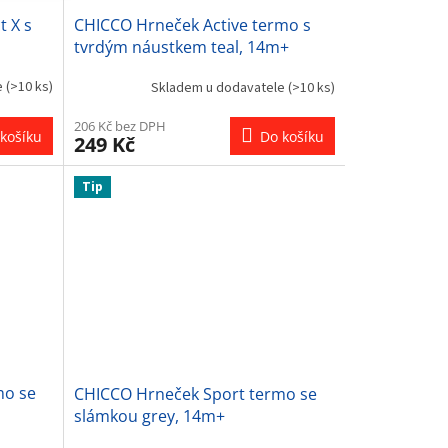
t X s
CHICCO Hrneček Active termo s
tvrdým náustkem teal, 14m+
e
(>10 ks)
Skladem u dodavatele
(>10 ks)
206 Kč bez DPH
košíku
Do košíku
249 Kč
Tip
mo se
CHICCO Hrneček Sport termo se
slámkou grey, 14m+