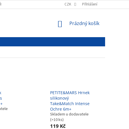
ÍNKY
PODMÍNKY OCHRANY OSOBNÍCH ÚDAJŮ
CZK
Přihlášení
NÁKUPNÍ
Prázdný košík
KOŠÍK
k
PETITE&MARS Hrnek
 s
silikonový
m+
Take&Match Intense
atele
Ochre 6m+
Skladem u dodavatele
(>10 ks)
119 Kč