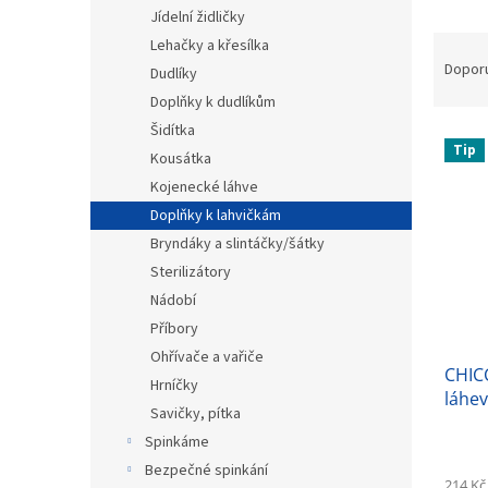
n
Jídelní židličky
e
Ř
Lehačky a křesílka
l
a
Dopor
Dudlíky
z
Doplňky k dudlíkům
e
Šidítka
V
n
Tip
ý
Kousátka
í
p
p
Kojenecké láhve
i
r
Doplňky k lahvičkám
s
o
Bryndáky a slintáčky/šátky
p
d
Sterilizátory
r
u
Nádobí
o
k
d
t
Příbory
u
ů
Ohřívače a vařiče
CHIC
k
Hrníčky
láhev
t
Savičky, pítka
ů
Spinkáme
Bezpečné spinkání
214 Kč