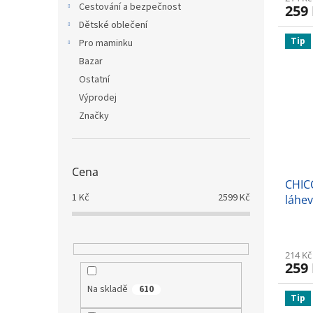
Cestování a bezpečnost
259
Dětské oblečení
Tip
Pro maminku
Bazar
Ostatní
Výprodej
Značky
Cena
CHIC
1
Kč
2599
Kč
láhev
214 Kč
259
Na skladě
610
Tip