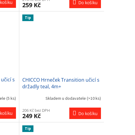
košíku
Do košíku
259 Kč
Tip
učicí s
CHICCO Hrneček Transition učicí s
držadly teal, 4m+
tele
(5 ks)
Skladem u dodavatele
(>10 ks)
206 Kč bez DPH
košíku
Do košíku
249 Kč
Tip