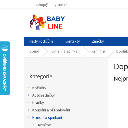
Přejít
eshop@baby-line.cz
na
obsah
Rady rodičům
Kontakty
Značky
Domů
Krmení a spinkání
Krmíme
Doplňk
P
Dop
o
Přeskočit
s
Kategorie
kategorie
Nejpr
t
r
Kočárky
a
Autosedačky
n
Hračky
n
í
Koupání a přebalování
p
Krmení a spinkání
a
Krmíme