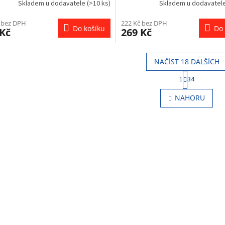
Skladem u dodavatele
(>10 ks)
Skladem u dodavatel
 bez DPH
222 Kč bez DPH
Do košíku
Do 
 Kč
269 Kč
NAČÍST 18 DALŠÍCH
S
1
34
t
O
r
v
NAHORU
á
l
n
á
k
d
o
a
v
c
á
í
n
p
í
r
v
k
y
v
ý