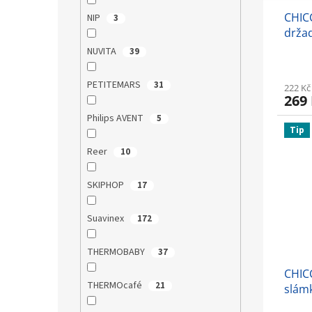
CHICC
NIP
3
držad
NUVITA
39
PETITEMARS
31
222 Kč
269
Philips AVENT
5
Tip
Reer
10
SKIPHOP
17
Suavinex
172
THERMOBABY
37
CHIC
THERMOcafé
21
slám