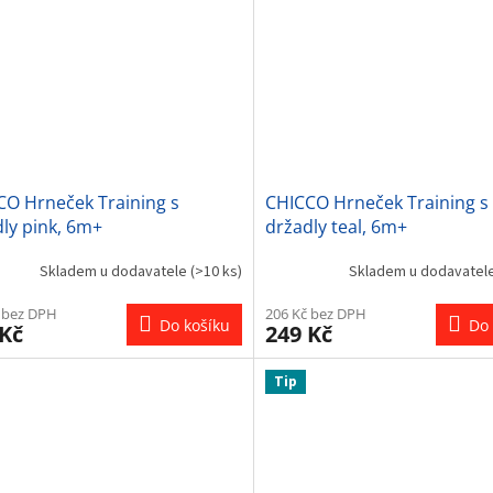
CO Hrneček Training s
CHICCO Hrneček Training s
ly pink, 6m+
držadly teal, 6m+
Skladem u dodavatele
(>10 ks)
Skladem u dodavatel
 bez DPH
206 Kč bez DPH
Do košíku
Do 
 Kč
249 Kč
Tip