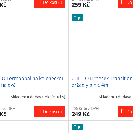
Do košíku
Do 
 Kč
259 Kč
Tip
CO Termoobal na kojeneckou
CHICCO Hrneček Transition 
 fialová
držadly pink, 4m+
Skladem u dodavatele
(>10 ks)
Skladem u dodava
 bez DPH
206 Kč bez DPH
Do košíku
Do 
 Kč
249 Kč
Tip