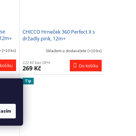
se
CHICCO Hrneček 360 Perfect X s
 12m+
držadly pink, 12m+
e
(>10 ks)
Skladem u dodavatele
(>10 ks)
222 Kč bez DPH
košíku
Do košíku
269 Kč
Tip
lasím