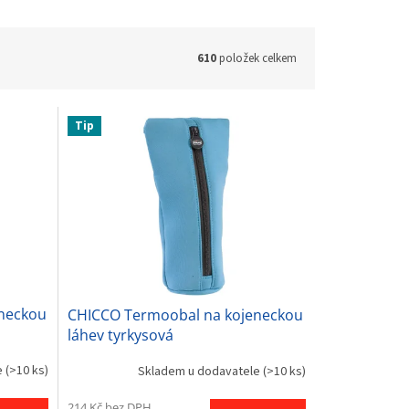
610
položek celkem
Tip
neckou
CHICCO Termoobal na kojeneckou
láhev tyrkysová
e
(>10 ks)
Skladem u dodavatele
(>10 ks)
214 Kč bez DPH