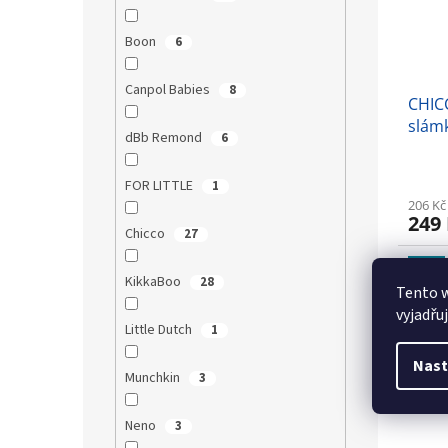
Boon
6
Canpol Babies
8
CHIC
slám
dBb Remond
6
FOR LITTLE
1
206 Kč
249
Chicco
27
Tip
KikkaBoo
28
Tento 
vyjadřu
Little Dutch
1
Nast
Munchkin
3
Neno
3