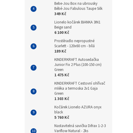
Bebe-Jou Box na ubrousky
Bébé-Jou Fabulous Taupe Silk
349 Kč
Lionelo kočárek BIANKA 3IN1
Beige sand
6 100 Kč
Prostěradlo nepropustné
Scarlett - 120x60 cm - bílá
189 Kč
KINDERKRAFT Autosedačka
Junior Fix 2 Plus (100-150 cm)
Green
1 475 Kč
KINDERKRAFT Cestovní ohřívač
mléka a termoska 2v1 Gaja
Green
1 303 Kč
Kočárek Lionelo AZURA onyx
black
5 760 Kč
Nastavitelná savička Difrax 1-2-3
Variflow Natural - 2ks