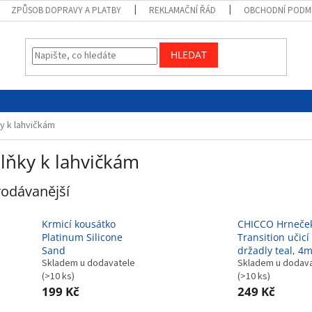
ZPŮSOB DOPRAVY A PLATBY
REKLAMAČNÍ ŘÁD
OBCHODNÍ PODM
HLEDAT
y k lahvičkám
lňky k lahvičkám
odávanější
Krmicí kousátko
CHICCO Hrneče
Platinum Silicone
Transition učicí
Sand
držadly teal, 4
Skladem u dodavatele
Skladem u dodav
(>10 ks)
(>10 ks)
199 Kč
249 Kč