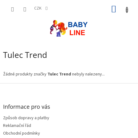
Přejít
NÁKUP
na
CZK
obsah
KOŠÍK
Tulec Trend
Žádné produkty značky
Tulec Trend
nebyly nalezeny...
Z
á
p
a
Informace pro vás
t
Způsob dopravy a platby
í
Reklamační řád
Obchodní podmínky