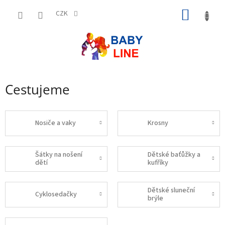
Přejít
NÁKUP
na
CZK
obsah
KOŠÍK
Cestujeme
Nosiče a vaky
Krosny
Šátky na nošení
Dětské baťůžky a
dětí
kufříky
Dětské sluneční
Cyklosedačky
brýle