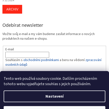
3.12.2024
ARCHIV
Odebírat newsletter
Vložte svůj e-mail a my vám budeme zasílat informace o nových
produktech na našem e-shopu.
E-mail
Souhlasím s
obchodními podmínkami
a beru na vědomí
zpracování
osobních údajů
PŘIHLÁSIT SE
Tento web používá soubory cookie. Dalším procházením
tohoto webu vyjadřujete souhlas s jejich používáním.
Nastavení
Vytvořil Shoptet