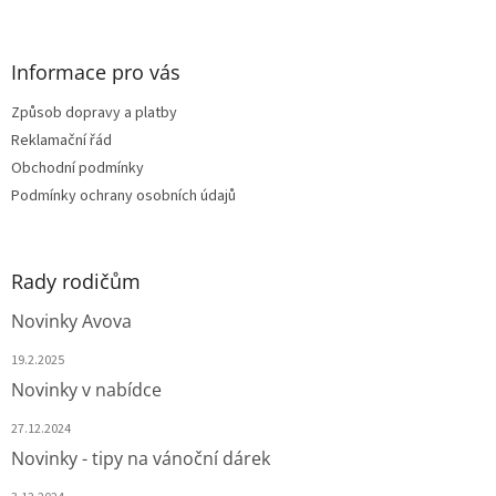
á
c
á
n
í
p
í
p
a
Informace pro vás
r
t
v
Způsob dopravy a platby
í
k
Reklamační řád
y
v
Obchodní podmínky
ý
Podmínky ochrany osobních údajů
p
i
s
u
Rady rodičům
Novinky Avova
19.2.2025
Novinky v nabídce
27.12.2024
Novinky - tipy na vánoční dárek