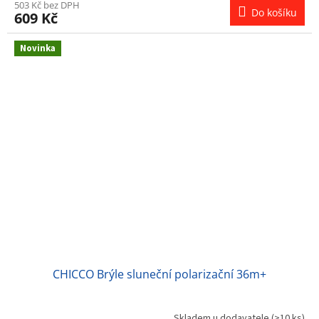
503 Kč bez DPH
Do košíku
609 Kč
Novinka
CHICCO Brýle sluneční polarizační 36m+
Skladem u dodavatele
(>10 ks)