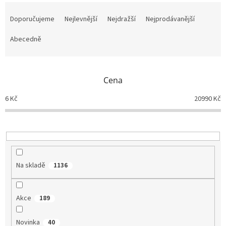
Ř
a
Doporučujeme
Nejlevnější
Nejdražší
Nejprodávanější
z
e
Abecedně
n
í
p
Cena
r
o
6
Kč
20990
Kč
d
u
k
t
ů
Na skladě
1136
Akce
189
Novinka
40