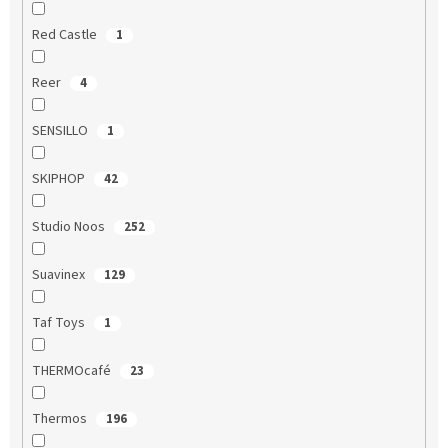
Red Castle
1
Reer
4
SENSILLO
1
SKIPHOP
42
Studio Noos
252
Suavinex
129
Taf Toys
1
THERMOcafé
23
Thermos
196