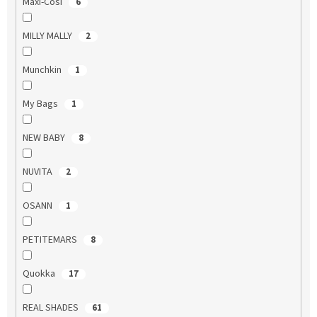
Maxi-Cosi
6
MILLY MALLY
2
Munchkin
1
My Bags
1
NEW BABY
8
NUVITA
2
OSANN
1
PETITEMARS
8
Quokka
17
REAL SHADES
61