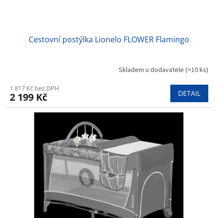
Cestovní postýlka Lionelo FLOWER Flamingo
Skladem u dodavatele
(>10 ks)
1 817 Kč bez DPH
DETAIL
2 199 Kč