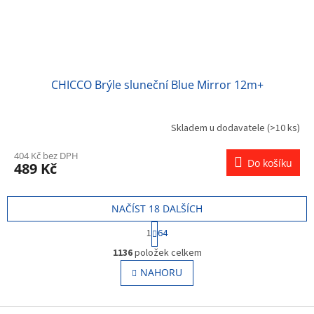
CHICCO Brýle sluneční Blue Mirror 12m+
Skladem u dodavatele
(>10 ks)
404 Kč bez DPH
Do košíku
489 Kč
NAČÍST 18 DALŠÍCH
S
1
64
t
O
r
1136
položek celkem
v
á
l
NAHORU
n
á
k
o
d
v
Z
a