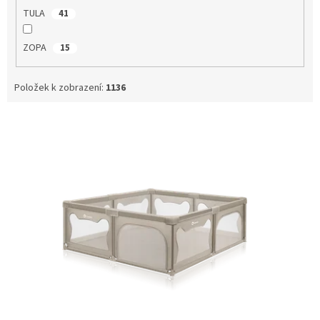
TULA
41
ZOPA
15
Položek k zobrazení:
1136
V
ý
p
i
s
p
r
o
d
u
k
t
ů