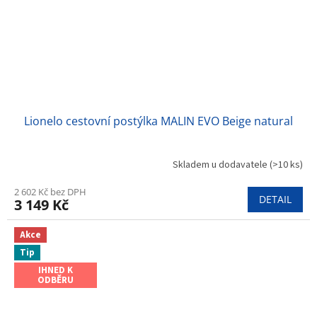
Lionelo cestovní postýlka MALIN EVO Beige natural
Skladem u dodavatele
(>10 ks)
2 602 Kč bez DPH
DETAIL
3 149 Kč
Akce
Tip
IHNED K
ODBĚRU