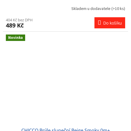
Skladem u dodavatele
(>10 ks)
404 Kč bez DPH
Do košíku
489 Kč
Novinka
CHICCO Brýle sluneční Beige Smoky 0m+