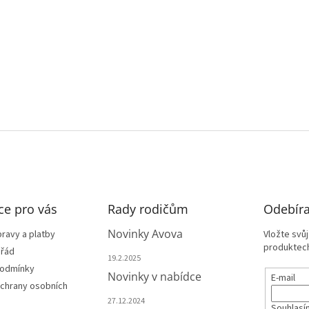
ce pro vás
Rady rodičům
Odebíra
Novinky Avova
ravy a platby
Vložte svů
produktech
 řád
19.2.2025
podmínky
Novinky v nabídce
E-mail
chrany osobních
27.12.2024
Souhlasí