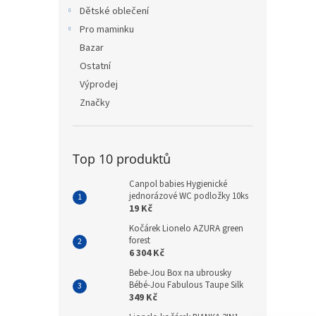
n
Dětské oblečení
e
Pro maminku
l
Bazar
Ostatní
Výprodej
Značky
Top 10 produktů
Canpol babies Hygienické
jednorázové WC podložky 10ks
19 Kč
Kočárek Lionelo AZURA green
forest
6 304 Kč
Bebe-Jou Box na ubrousky
Bébé-Jou Fabulous Taupe Silk
349 Kč