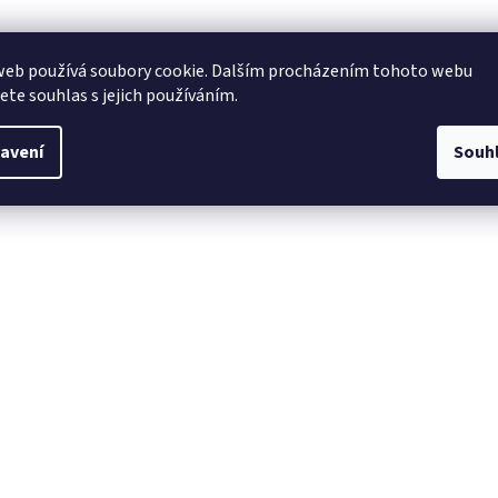
web používá soubory cookie. Dalším procházením tohoto webu
jete souhlas s jejich používáním.
avení
Souh