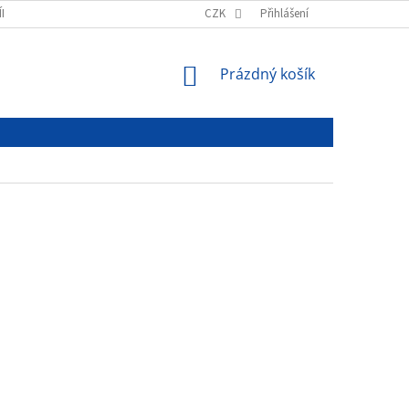
ÍNKY
PODMÍNKY OCHRANY OSOBNÍCH ÚDAJŮ
CZK
Přihlášení
NÁKUPNÍ
Prázdný košík
KOŠÍK