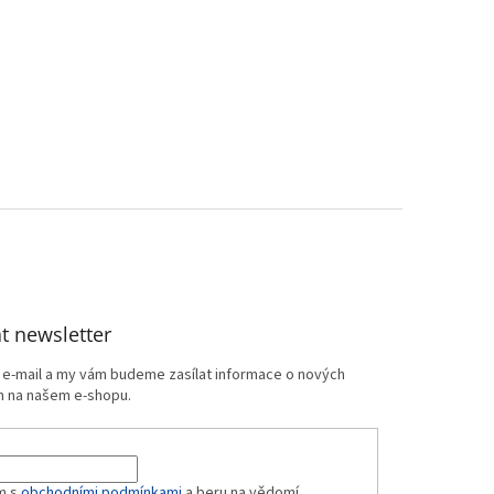
t newsletter
j e-mail a my vám budeme zasílat informace o nových
 na našem e-shopu.
m s
obchodními podmínkami
a beru na vědomí