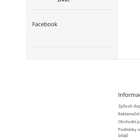
134 Kč
Facebook
Z
á
p
a
t
Informa
í
Způsob dop
Reklamační
Obchodní 
Podmínky o
údajů