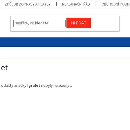
ZPŮSOB DOPRAVY A PLATBY
REKLAMAČNÍ ŘÁD
OBCHODNÍ PODM
HLEDAT
let
rodukty značky
Igralet
nebyly nalezeny...