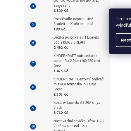
Lionelo kočárek BIANKA 3IN1
Beige sand
6 100 Kč
Tento 
Prostěradlo nepropustné
Scarlett - 120x60 cm - bílá
vyjadřu
189 Kč
Dětská postýlka 3 v 1 Lionelo
Nast
Jodie BEIGE CREAM
2 492 Kč
KINDERKRAFT Autosedačka
Junior Fix 2 Plus (100-150 cm)
Green
1 475 Kč
KINDERKRAFT Cestovní ohřívač
mléka a termoska 2v1 Gaja
Green
1 303 Kč
Kočárek Lionelo AZURA onyx
black
5 760 Kč
Nastavitelná savička Difrax 1-2-3
Variflow Natural - 2ks