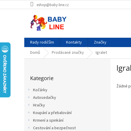
Přejít
eshop@baby-line.cz
na
obsah
Rady rodičům
Kontakty
Značky
Domů
Prodávané značky
Igralet
P
Igra
o
Přeskočit
s
Kategorie
kategorie
t
r
Žádné p
Kočárky
a
Autosedačky
n
Hračky
n
í
Koupání a přebalování
p
Krmení a spinkání
a
Cestování a bezpečnost