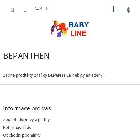
Přejít
NÁKUP
na
CZK
obsah
KOŠÍK
BEPANTHEN
Žádné produkty značky
BEPANTHEN
nebyly nalezeny...
Z
á
p
a
Informace pro vás
t
Způsob dopravy a platby
í
Reklamační řád
Obchodní podmínky