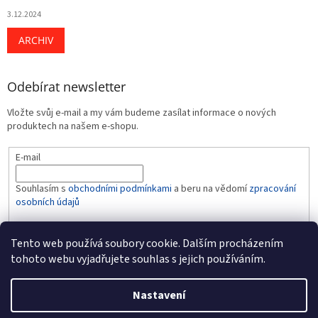
3.12.2024
ARCHIV
Odebírat newsletter
Vložte svůj e-mail a my vám budeme zasílat informace o nových
produktech na našem e-shopu.
E-mail
Souhlasím s
obchodními podmínkami
a beru na vědomí
zpracování
osobních údajů
PŘIHLÁSIT SE
Tento web používá soubory cookie. Dalším procházením
tohoto webu vyjadřujete souhlas s jejich používáním.
Nastavení
Vytvořil Shoptet