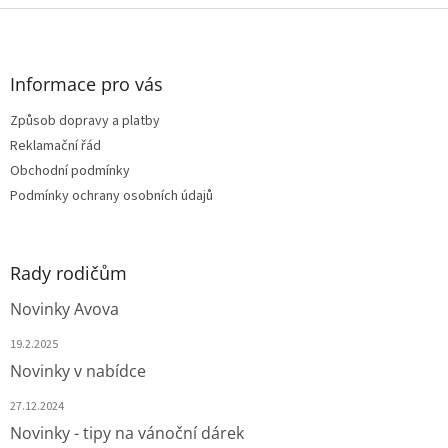
l
Z
á
á
d
p
a
a
Informace pro vás
c
t
í
Způsob dopravy a platby
í
p
Reklamační řád
r
v
Obchodní podmínky
k
Podmínky ochrany osobních údajů
y
v
ý
p
Rady rodičům
i
s
Novinky Avova
u
19.2.2025
Novinky v nabídce
27.12.2024
Novinky - tipy na vánoční dárek