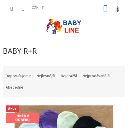
Přejít
NÁKUP
na
CZK
obsah
KOŠÍK
BABY R+R
Ř
a
Doporučujeme
Nejlevnější
Nejdražší
Nejprodávanější
z
e
Abecedně
n
í
V
p
Akce
ý
r
IHNED K
p
o
ODBĚRU
i
d