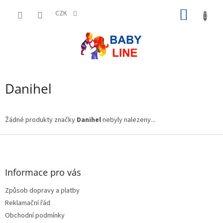
Přejít
NÁKUP
na
CZK
obsah
KOŠÍK
Danihel
Žádné produkty značky
Danihel
nebyly nalezeny...
Z
á
p
a
Informace pro vás
t
Způsob dopravy a platby
í
Reklamační řád
Obchodní podmínky