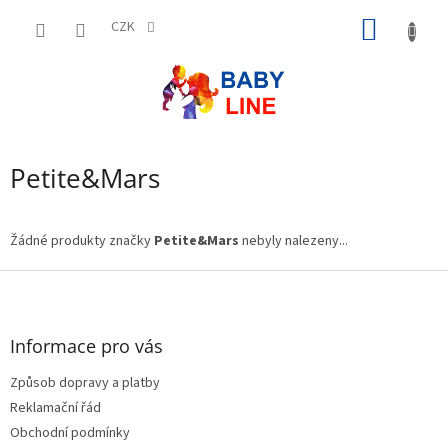
Přejít
NÁKUP
na
CZK
obsah
KOŠÍK
Petite&Mars
Žádné produkty značky
Petite&Mars
nebyly nalezeny...
Z
á
p
a
Informace pro vás
t
Způsob dopravy a platby
í
Reklamační řád
Obchodní podmínky