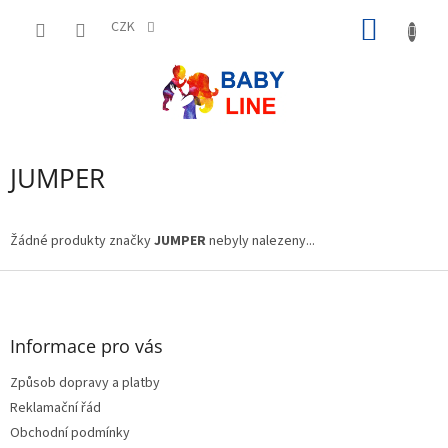
Přejít
NÁKUP
na
CZK
obsah
KOŠÍK
JUMPER
Žádné produkty značky
JUMPER
nebyly nalezeny...
Z
á
p
a
Informace pro vás
t
Způsob dopravy a platby
í
Reklamační řád
Obchodní podmínky