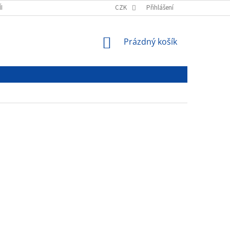
ÍNKY
PODMÍNKY OCHRANY OSOBNÍCH ÚDAJŮ
CZK
Přihlášení
NÁKUPNÍ
Prázdný košík
KOŠÍK