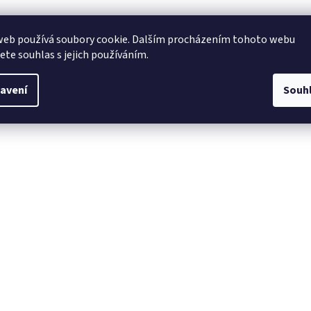
web používá soubory cookie. Dalším procházením tohoto webu
jete souhlas s jejich používáním.
avení
Souh