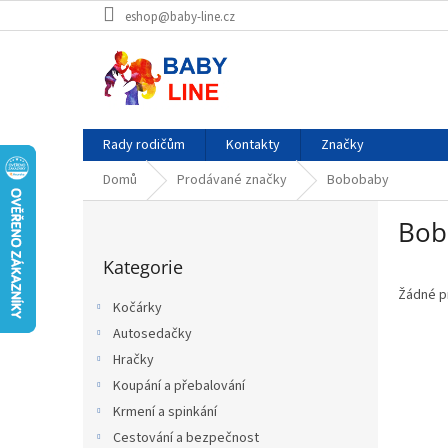
Přejít
eshop@baby-line.cz
na
obsah
Rady rodičům
Kontakty
Značky
Domů
Prodávané značky
Bobobaby
P
Bob
o
Přeskočit
s
Kategorie
kategorie
t
r
Žádné p
Kočárky
a
Autosedačky
n
Hračky
n
í
Koupání a přebalování
p
Krmení a spinkání
a
Cestování a bezpečnost