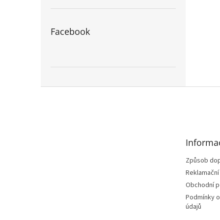
Facebook
Z
á
p
a
t
Informa
í
Způsob dop
Reklamační
Obchodní 
Podmínky o
údajů