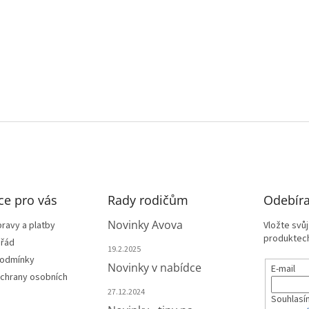
ce pro vás
Rady rodičům
Odebíra
Novinky Avova
ravy a platby
Vložte svů
produktech
 řád
19.2.2025
podmínky
Novinky v nabídce
E-mail
chrany osobních
27.12.2024
Souhlasí