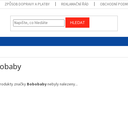
ZPŮSOB DOPRAVY A PLATBY
REKLAMAČNÍ ŘÁD
OBCHODNÍ PODM
HLEDAT
obaby
rodukty značky
Bobobaby
nebyly nalezeny...