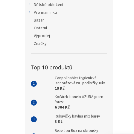
n
Dětské oblečení
e
Pro maminku
l
Bazar
Ostatní
Výprodej
Značky
Top 10 produktů
Canpol babies Hygienické
jednorázové WC podložky 10ks
19 Kč
Kočárek Lionelo AZURA green
forest
6 304 Kč
Rukavičky bavlna mix barev
3 Kč
Bebe-Jou Box na ubrousky