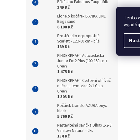
Bébé-Jou Fabulous Taupe Silk
349 Kč
Lionelo kočárek BIANKA 3IN1
Tento 
Beige sand
vyjadřu
6 100 Kč
Prostěradlo nepropustné
Nast
Scarlett - 120x60 cm - bílá
189 Kč
KINDERKRAFT Autosedačka
Junior Fix 2 Plus (100-150 cm)
Green
1 475 Kč
KINDERKRAFT Cestovní ohřívač
mléka a termoska 2v1 Gaja
Green
1 303 Kč
Kočárek Lionelo AZURA onyx
black
5 760 Kč
Nastavitelná savička Difrax 1-2-3
Variflow Natural - 2ks
134 Kč