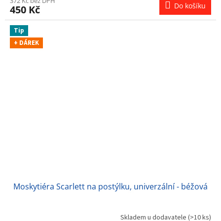
372 Kč bez DPH
Do košíku
450 Kč
Tip
+ DÁREK
Moskytiéra Scarlett na postýlku, univerzální - béžová
Skladem u dodavatele
(>10 ks)