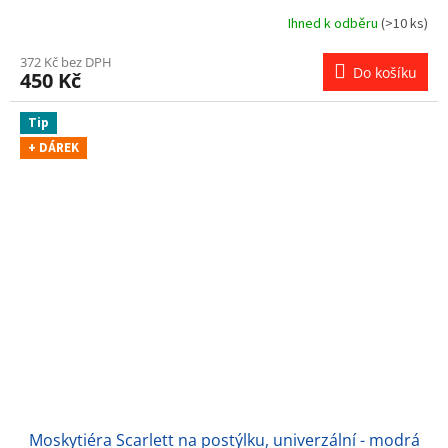
Ihned k odběru
(>10 ks)
372 Kč bez DPH
Do košíku
450 Kč
Tip
+ DÁREK
Moskytiéra Scarlett na postýlku, univerzální - modrá