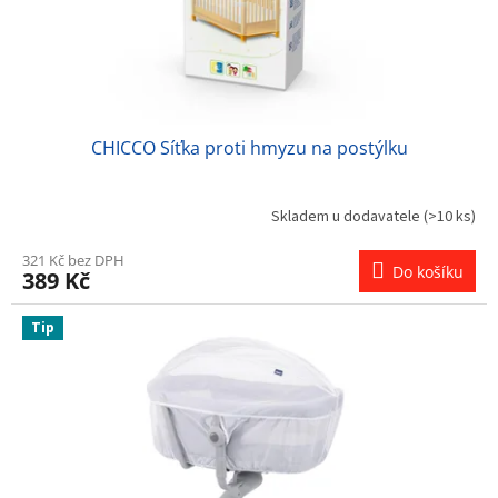
u
k
t
ů
CHICCO Síťka proti hmyzu na postýlku
Skladem u dodavatele
(>10 ks)
321 Kč bez DPH
Do košíku
389 Kč
Tip