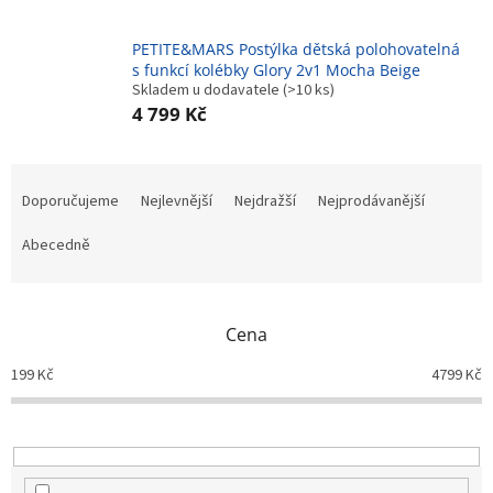
PETITE&MARS Postýlka dětská polohovatelná
s funkcí kolébky Glory 2v1 Mocha Beige
Skladem u dodavatele
(>10 ks)
4 799 Kč
Ř
a
Doporučujeme
Nejlevnější
Nejdražší
Nejprodávanější
z
e
Abecedně
n
í
p
Cena
r
o
199
Kč
4799
Kč
d
u
k
t
ů