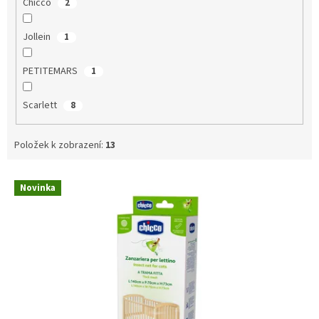
Chicco
2
Jollein
1
PETITEMARS
1
Scarlett
8
Položek k zobrazení:
13
V
Novinka
ý
p
i
s
p
r
o
d