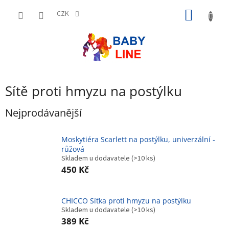
Přejít
NÁKUP
na
CZK
obsah
KOŠÍK
Sítě proti hmyzu na postýlku
Nejprodávanější
Moskytiéra Scarlett na postýlku, univerzální -
růžová
Skladem u dodavatele
(>10 ks)
450 Kč
CHICCO Síťka proti hmyzu na postýlku
Skladem u dodavatele
(>10 ks)
389 Kč