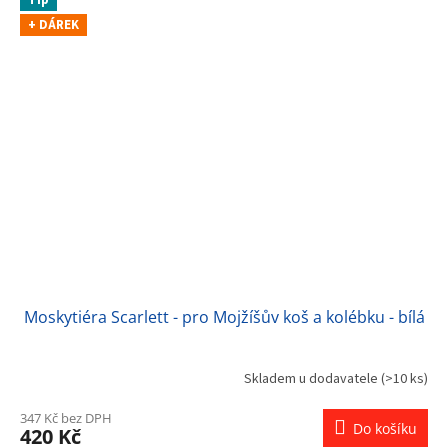
Tip
+ DÁREK
Moskytiéra Scarlett - pro Mojžíšův koš a kolébku - bílá
Skladem u dodavatele
(>10 ks)
347 Kč bez DPH
Do košíku
420 Kč