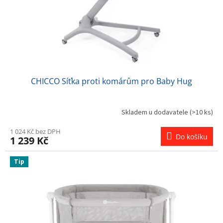
CHICCO Síťka proti komárům pro Baby Hug
Skladem u dodavatele
(>10 ks)
1 024 Kč bez DPH
Do košíku
1 239 Kč
Tip