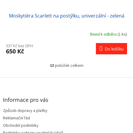
Moskytiéra Scarlett na postýlku, univerzální - zelená
Ihned k odběru
(1 ks)
537 Kč bez DPH
Do košíku
650 Kč
13
položek celkem
O
v
l
Z
á
á
d
p
a
a
Informace pro vás
c
t
í
Způsob dopravy a platby
í
p
Reklamační řád
r
v
Obchodní podmínky
k