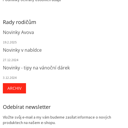
Podmínky ochrany osobních údajů
y
v
ý
p
Rady rodičům
i
s
Novinky Avova
u
19.2.2025
Novinky v nabídce
27.12.2024
Novinky - tipy na vánoční dárek
3.12.2024
ARCHIV
Odebírat newsletter
Vložte svůj e-mail a my vám budeme zasílat informace o nových
produktech na našem e-shopu.