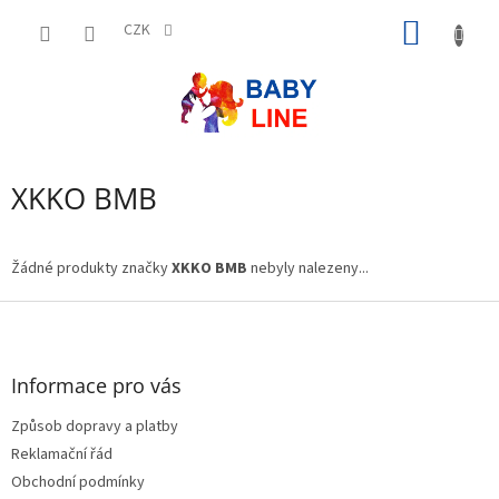
Přejít
NÁKUP
na
CZK
obsah
KOŠÍK
XKKO BMB
Žádné produkty značky
XKKO BMB
nebyly nalezeny...
Z
á
p
a
Informace pro vás
t
Způsob dopravy a platby
í
Reklamační řád
Obchodní podmínky