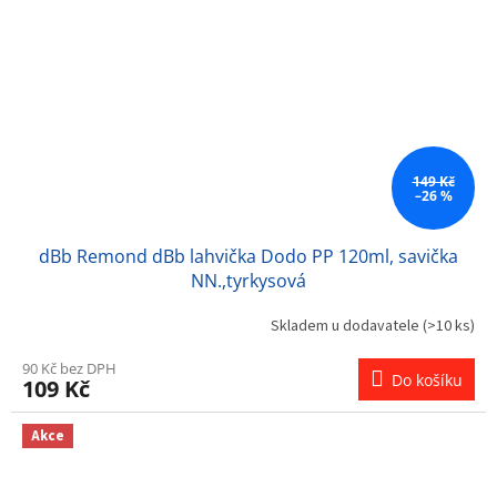
149 Kč
–26 %
dBb Remond dBb lahvička Dodo PP 120ml, savička
NN.,tyrkysová
Skladem u dodavatele
(>10 ks)
90 Kč bez DPH
Do košíku
109 Kč
Akce