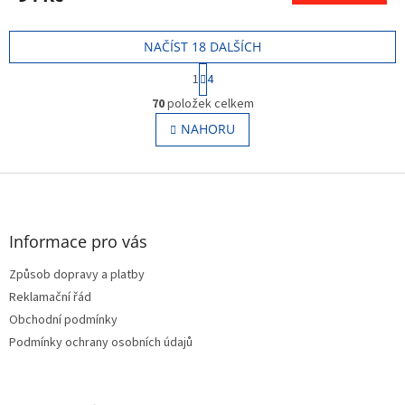
NAČÍST 18 DALŠÍCH
S
1
4
t
O
r
70
položek celkem
v
á
l
NAHORU
n
á
k
o
d
v
Z
a
á
c
á
n
í
p
í
p
a
Informace pro vás
r
t
v
Způsob dopravy a platby
í
k
Reklamační řád
y
v
Obchodní podmínky
ý
Podmínky ochrany osobních údajů
p
i
s
u