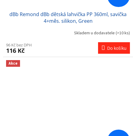
dBb Remond dBb dětská lahvička PP 360ml, savička
4+měs. silikon, Green
Skladem u dodavatele
(>10 ks)
96 Kč bez DPH
Do košíku
116 Kč
Akce