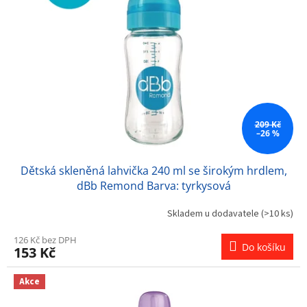
s
u
p
k
r
t
o
ů
d
u
k
t
ů
209 Kč
–26 %
Dětská skleněná lahvička 240 ml se širokým hrdlem,
dBb Remond Barva: tyrkysová
Skladem u dodavatele
(>10 ks)
126 Kč bez DPH
Do košíku
153 Kč
Akce