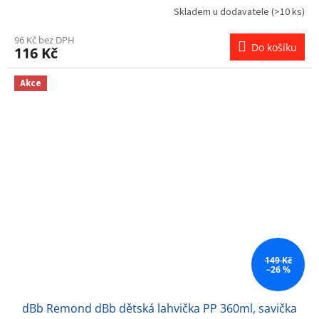
Skladem u dodavatele
(>10 ks)
96 Kč bez DPH
Do košíku
116 Kč
Akce
149 Kč
–26 %
dBb Remond dBb dětská lahvička PP 360ml, savička