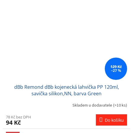
129 Kč
–27 %
dBb Remond dBb kojenecká lahvička PP 120ml,
savička silikon,NN, barva Green
Skladem u dodavatele
(>10 ks)
78 Kč bez DPH
Do košíku
94 Kč