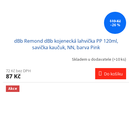
119 Kč
–26 %
dBb Remond dBb kojenecká lahvička PP 120ml,
savička kaučuk, NN, barva Pink
Skladem u dodavatele
(>10 ks)
72 Kč bez DPH
Do košíku
87 Kč
Akce