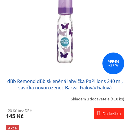
199 Kč
–27 %
dBb Remond dBb skleněná lahvička PaPillons 240 ml,
savička novorozenec Barva: Fialová/Fialová
Skladem u dodavatele
(>10 ks)
120 Kč bez DPH
Do košíku
145 Kč
Akce