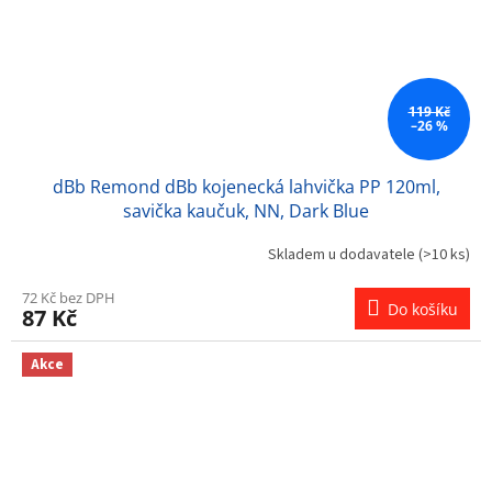
119 Kč
–26 %
dBb Remond dBb kojenecká lahvička PP 120ml,
savička kaučuk, NN, Dark Blue
Skladem u dodavatele
(>10 ks)
72 Kč bez DPH
Do košíku
87 Kč
Akce