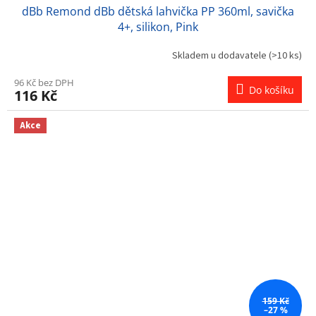
dBb Remond dBb dětská lahvička PP 360ml, savička
4+, silikon, Pink
Skladem u dodavatele
(>10 ks)
96 Kč bez DPH
Do košíku
116 Kč
Akce
159 Kč
–27 %