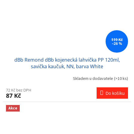
119 Kč
–26 %
dBb Remond dBb kojenecká lahvička PP 120ml,
savička kaučuk, NN, barva White
Skladem u dodavatele
(>10 ks)
72 Kč bez DPH
Do košíku
87 Kč
Akce