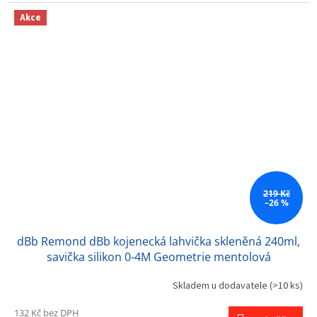
Akce
219 Kč
–26 %
dBb Remond dBb kojenecká lahvička skleněná 240ml,
savička silikon 0-4M Geometrie mentolová
Skladem u dodavatele
(>10 ks)
132 Kč bez DPH