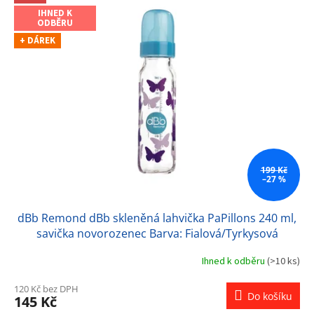
IHNED K
ODBĚRU
+ DÁREK
199 Kč
–27 %
dBb Remond dBb skleněná lahvička PaPillons 240 ml,
savička novorozenec Barva: Fialová/Tyrkysová
Ihned k odběru
(>10 ks)
120 Kč bez DPH
Do košíku
145 Kč