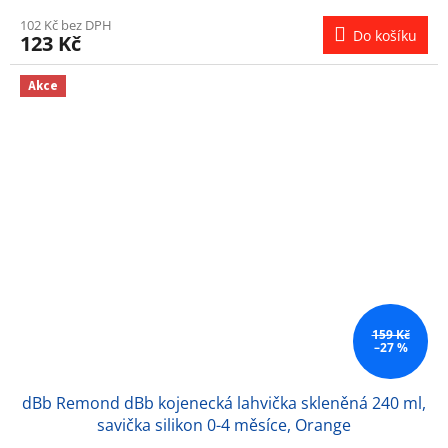
102 Kč bez DPH
Do košíku
123 Kč
Akce
159 Kč
–27 %
dBb Remond dBb kojenecká lahvička skleněná 240 ml,
savička silikon 0-4 měsíce, Orange