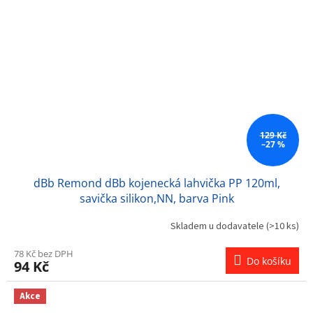
129 Kč
–27 %
dBb Remond dBb kojenecká lahvička PP 120ml,
savička silikon,NN, barva Pink
Skladem u dodavatele
(>10 ks)
78 Kč bez DPH
Do košíku
94 Kč
Akce