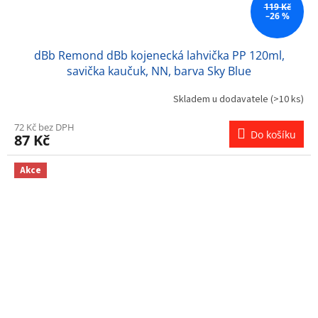
119 Kč
–26 %
dBb Remond dBb kojenecká lahvička PP 120ml,
savička kaučuk, NN, barva Sky Blue
Skladem u dodavatele
(>10 ks)
72 Kč bez DPH
Do košíku
87 Kč
Akce