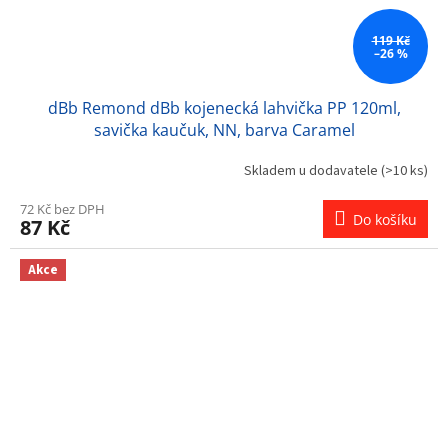
119 Kč
–26 %
dBb Remond dBb kojenecká lahvička PP 120ml,
savička kaučuk, NN, barva Caramel
Skladem u dodavatele
(>10 ks)
72 Kč bez DPH
Do košíku
87 Kč
Akce