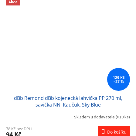
Akce
129 Kč
–27 %
dBb Remond dBb kojenecká lahvička PP 270 ml,
savička NN. Kaučuk, Sky Blue
Skladem u dodavatele
(>10 ks)
78 Kč bez DPH
Do košíku
94 Kč