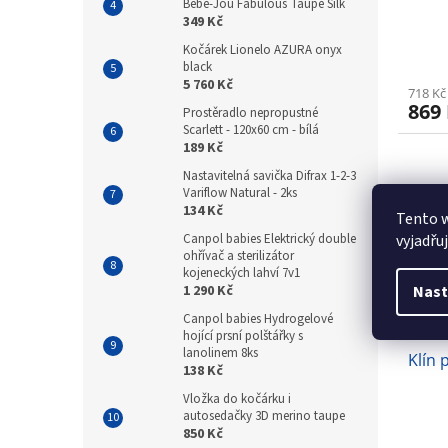
Bébé-Jou Fabulous Taupe Silk
349 Kč
Kočárek Lionelo AZURA onyx
black
5 760 Kč
718 Kč
869
Prostěradlo nepropustné
Scarlett - 120x60 cm - bílá
189 Kč
Nastavitelná savička Difrax 1-2-3
Variflow Natural - 2ks
134 Kč
Tento 
vyjadřu
Canpol babies Elektrický double
ohřívač a sterilizátor
kojeneckých lahví 7v1
Nast
1 290 Kč
Canpol babies Hydrogelové
hojící prsní polštářky s
lanolinem 8ks
Klín 
138 Kč
Vložka do kočárku i
autosedačky 3D merino taupe
850 Kč