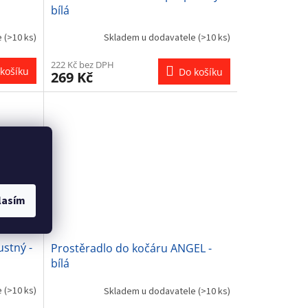
bílá
e
(>10 ks)
Skladem u dodavatele
(>10 ks)
222 Kč bez DPH
košíku
Do košíku
269 Kč
lasím
stný -
Prostěradlo do kočáru ANGEL -
bílá
e
(>10 ks)
Skladem u dodavatele
(>10 ks)