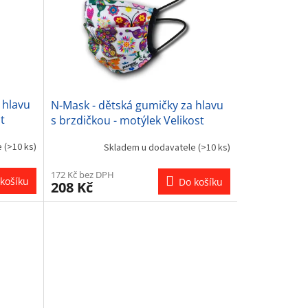
 hlavu
N-Mask - dětská gumičky za hlavu
t
s brzdičkou - motýlek Velikost
ostatní: UNI
e
(>10 ks)
Skladem u dodavatele
(>10 ks)
172 Kč bez DPH
košíku
Do košíku
208 Kč