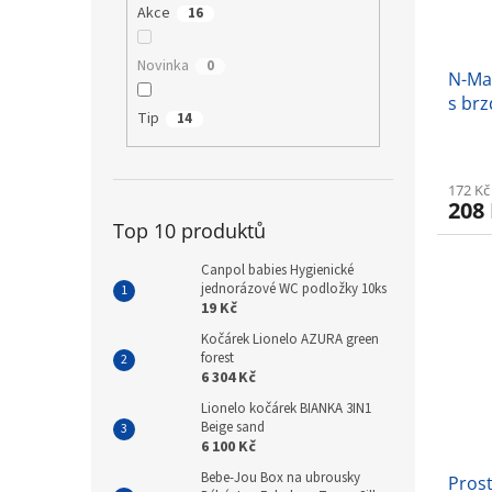
Akce
16
Novinka
0
N-Mas
s brz
Tip
14
ostat
172 Kč
208
Top 10 produktů
Canpol babies Hygienické
jednorázové WC podložky 10ks
19 Kč
Kočárek Lionelo AZURA green
forest
6 304 Kč
Lionelo kočárek BIANKA 3IN1
Beige sand
6 100 Kč
Bebe-Jou Box na ubrousky
Prost