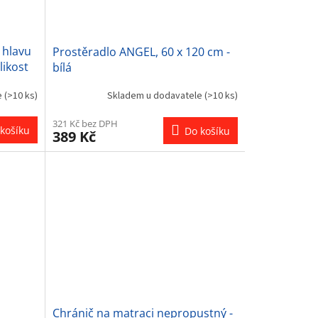
 hlavu
Prostěradlo ANGEL, 60 x 120 cm -
likost
bílá
e
(>10 ks)
Skladem u dodavatele
(>10 ks)
321 Kč bez DPH
košíku
Do košíku
389 Kč
Chránič na matraci nepropustný -