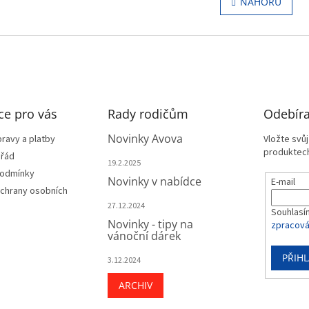
NAHORU
á
l
n
á
k
d
o
a
v
c
á
í
n
p
í
r
ce pro vás
Rady rodičům
v
Odebíra
k
Novinky Avova
y
ravy a platby
Vložte svů
v
produktech
 řád
19.2.2025
ý
podmínky
p
Novinky v nabídce
E-mail
chrany osobních
i
s
27.12.2024
Souhlasí
u
Novinky - tipy na
zpracová
vánoční dárek
PŘIHL
3.12.2024
ARCHIV