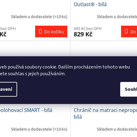
Outlast® - bílá
Skladem u dodavatele
(>10 ks)
Skladem u dodavatel
 bez DPH
685 Kč bez DPH
Do košíku
Do 
 Kč
829 Kč
web používá soubory cookie. Dalším procházením tohoto webu
jete souhlas s jejich používáním.
avení
Souh
polohovací SMART - bílá
Chránič na matraci nepropu
bílá
Skladem u dodavatele
(>10 ks)
Skladem u dodavatel