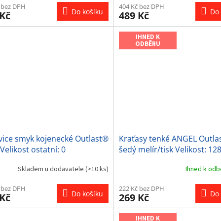
 bez DPH
404 Kč bez DPH
Do košíku
Do 
 Kč
489 Kč
IHNED K
ODBĚRU
vice smyk kojenecké Outlast®
Kraťasy tenké ANGEL Outla
 Velikost ostatní: 0
šedý melír/tisk Velikost: 12
Skladem u dodavatele
(>10 ks)
Ihned k od
 bez DPH
222 Kč bez DPH
Do košíku
Do 
 Kč
269 Kč
IHNED K