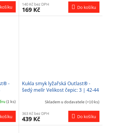
140 Kč bez DPH
košíku
Do košíku
169 Kč
st® -
Kukla smyk lyžařská Outlast® -
8
šedý melír Velikost čepic: 3 | 42-44
cm
běru
(1 ks)
Skladem u dodavatele
(>10 ks)
363 Kč bez DPH
košíku
Do košíku
439 Kč