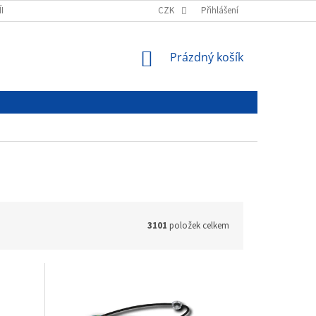
ÍNKY
PODMÍNKY OCHRANY OSOBNÍCH ÚDAJŮ
CZK
Přihlášení
NÁKUPNÍ
Prázdný košík
KOŠÍK
3101
položek celkem