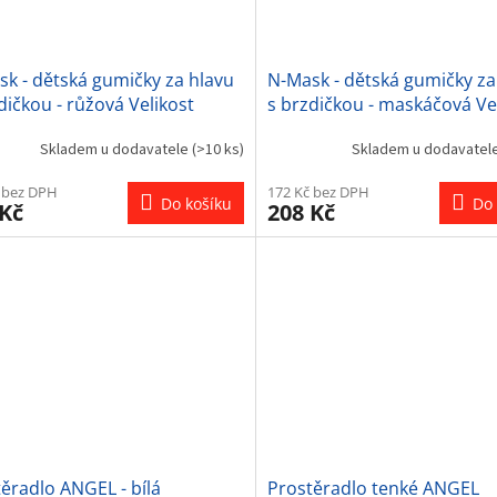
k - dětská gumičky za hlavu
N-Mask - dětská gumičky za
dičkou - růžová Velikost
s brzdičkou - maskáčová Ve
ní: UNI
ostatní: UNI
Skladem u dodavatele
(>10 ks)
Skladem u dodavatel
 bez DPH
172 Kč bez DPH
Do košíku
Do 
 Kč
208 Kč
ěradlo ANGEL - bílá
Prostěradlo tenké ANGEL