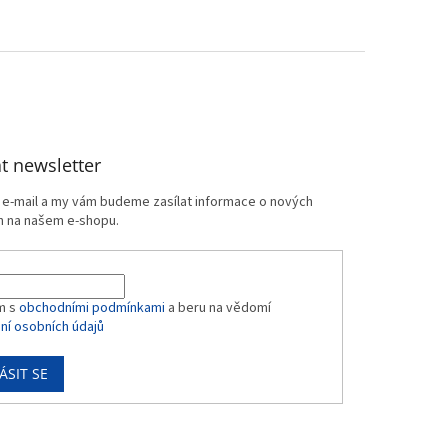
t newsletter
j e-mail a my vám budeme zasílat informace o nových
 na našem e-shopu.
m s
obchodními podmínkami
a beru na vědomí
ní osobních údajů
ÁSIT SE