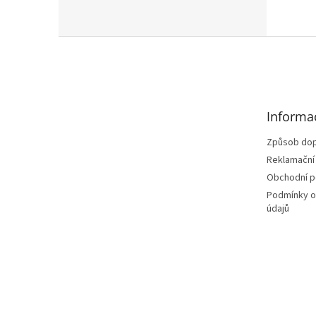
Z
á
p
a
t
Informa
í
Způsob dop
Reklamační
Obchodní 
Podmínky o
údajů