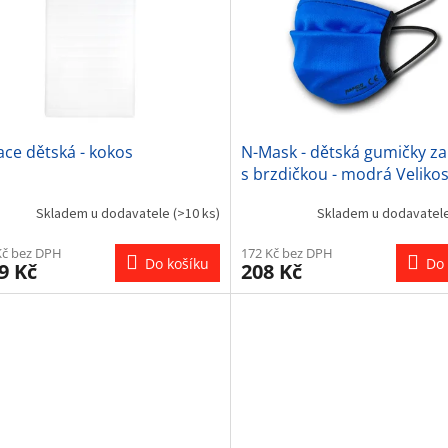
ce dětská - kokos
N-Mask - dětská gumičky za
s brzdičkou - modrá Velikos
ostatní: UNI
Skladem u dodavatele
(>10 ks)
Skladem u dodavatel
Kč bez DPH
172 Kč bez DPH
Do košíku
Do 
9 Kč
208 Kč