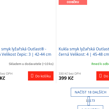
ODBĚRU
 smyk lyžařská Outlast® -
Kukla smyk lyžařská Outlast
 Velikost čepic: 3 | 42-44 cm
černá Velikost: 4 | 45-48 c
Skladem u dodavatele
(>10 ks)
Ihned k od
 bez DPH
330 Kč bez DPH
Do košíku
Do 
 Kč
399 Kč
NAČÍST 18 DALŠÍCH
S
1
173
t
O
r
v