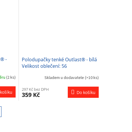
® -
Polodupačky tenké Outlast® - bílá
m
Velikost oblečení: 56
běru
(2 ks)
Skladem u dodavatele
(>10 ks)
297 Kč bez DPH
košíku
Do košíku
359 Kč