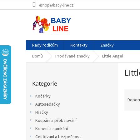
Přejít
eshop@baby-line.cz
na
obsah
Rady rodičům
Kontakty
Značky
Domů
Prodávané značky
Little Angel
P
Litt
o
Přeskočit
s
Kategorie
kategorie
t
Ř
r
Kočárky
a
a
Dopor
Autosedačky
z
n
e
Hračky
n
V
n
í
Koupání a přebalování
ý
í
p
Krmení a spinkání
p
p
a
Cestování a bezpečnost