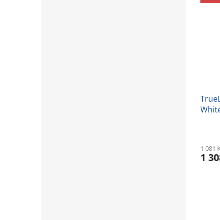
True
Whit
1 081 
1 30