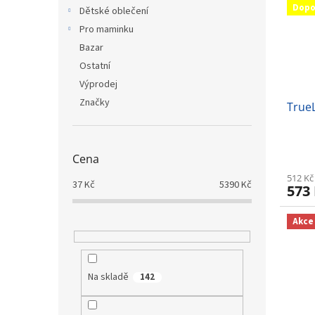
i
r
n
Dopo
Dětské oblečení
s
o
e
p
Pro maminku
d
l
r
u
Bazar
o
k
Ostatní
d
t
Výprodej
u
ů
Značky
TrueL
k
t
ů
Cena
512 Kč
37
Kč
5390
Kč
573
Akce
Na skladě
142