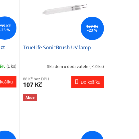
299 Kč
139 Kč
–23 %
–23 %
ct
TrueLife SonicBrush UV lamp
běru
(1 ks)
Skladem u dodavatele
(>10 ks)
88 Kč bez DPH
košíku
Do košíku
107 Kč
Akce