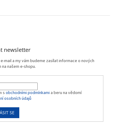
t newsletter
j e-mail a my vám budeme zasílat informace o nových
 na našem e-shopu.
m s
obchodními podmínkami
a beru na vědomí
ní osobních údajů
ÁSIT SE