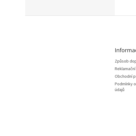
Z
á
p
a
t
Informa
í
Způsob dop
Reklamační
Obchodní 
Podmínky o
údajů