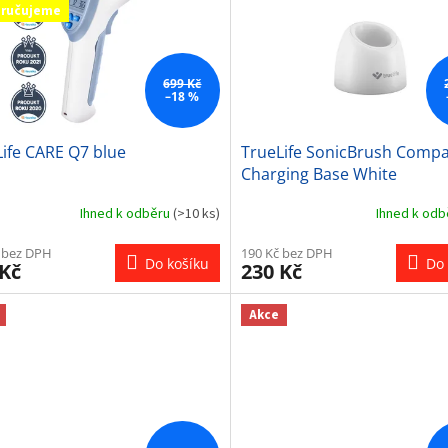
ručujeme
699 Kč
–18 %
ife CARE Q7 blue
TrueLife SonicBrush Compa
Charging Base White
Ihned k odběru
(>10 ks)
Ihned k od
 bez DPH
190 Kč bez DPH
Do košíku
Do 
 Kč
230 Kč
Akce