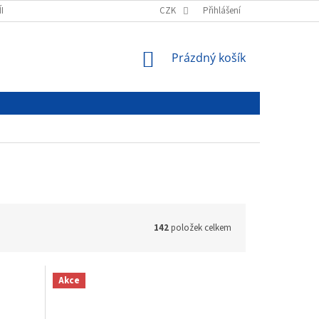
ÍNKY
PODMÍNKY OCHRANY OSOBNÍCH ÚDAJŮ
CZK
Přihlášení
NÁKUPNÍ
Prázdný košík
KOŠÍK
142
položek celkem
Akce