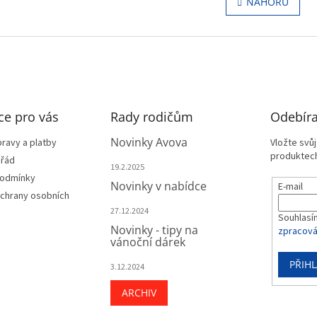
NAHORU
á
l
n
á
k
d
o
a
v
c
á
í
n
p
í
r
ce pro vás
Rady rodičům
v
Odebíra
k
Novinky Avova
y
ravy a platby
Vložte svů
v
produktech
 řád
19.2.2025
ý
podmínky
p
Novinky v nabídce
E-mail
chrany osobních
i
s
27.12.2024
Souhlasí
u
Novinky - tipy na
zpracová
vánoční dárek
PŘIHL
3.12.2024
ARCHIV