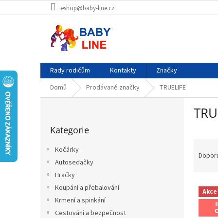
Přejít
eshop@baby-line.cz
na
obsah
Rady rodičům
Kontakty
Značky
Domů
Prodávané značky
TRUELIFE
P
TRU
o
Přeskočit
s
Kategorie
kategorie
t
Ř
r
Kočárky
a
a
Dopor
Autosedačky
z
n
e
Hračky
n
V
n
í
Koupání a přebalování
Akce
ý
í
p
Krmení a spinkání
p
p
a
Cestování a bezpečnost