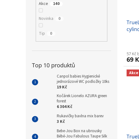
Akce
140
Novinka
0
TrueL
cylin
Tip
0
57 Kč 
69 K
Top 10 produktů
Akce
Canpol babies Hygienické
jednorázové WC podložky 10ks
19 Kč
Kočárek Lionelo AZURA green
forest
6 304 Kč
Rukavičky bavlna mix barev
3 Kč
Bebe-Jou Box na ubrousky
TrueL
Bébé-Jou Fabulous Taupe Silk