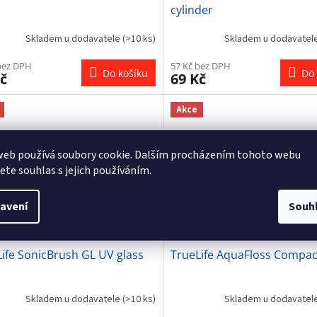
cylinder
Skladem u dodavatele
(>10 ks)
Skladem u dodavatel
bez DPH
57 Kč bez DPH
Do košíku
Do 
č
69 Kč
Akce
web používá soubory cookie. Dalším procházením tohoto webu
jete souhlas s jejich používáním.
avení
Souh
199 Kč
1
–23 %
ife SonicBrush GL UV glass
TrueLife AquaFloss Compac
Skladem u dodavatele
(>10 ks)
Skladem u dodavatel