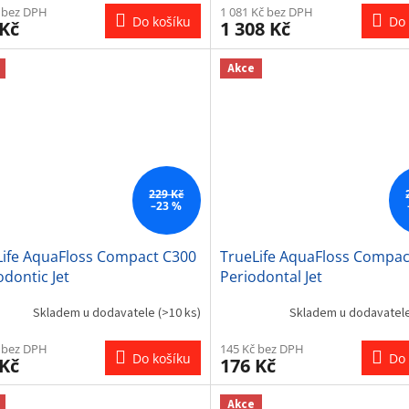
 bez DPH
1 081 Kč bez DPH
Do košíku
Do 
 Kč
1 308 Kč
Akce
229 Kč
–23 %
Life AquaFloss Compact C300
TrueLife AquaFloss Compac
dontic Jet
Periodontal Jet
Skladem u dodavatele
(>10 ks)
Skladem u dodavatel
 bez DPH
145 Kč bez DPH
Do košíku
Do 
 Kč
176 Kč
Akce