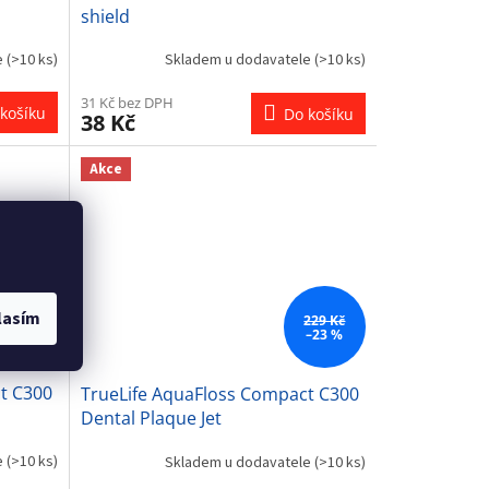
shield
e
(>10 ks)
Skladem u dodavatele
(>10 ks)
31 Kč bez DPH
košíku
Do košíku
38 Kč
Akce
lasím
 699 Kč
229 Kč
–23 %
–23 %
t C300
TrueLife AquaFloss Compact C300
Dental Plaque Jet
e
(>10 ks)
Skladem u dodavatele
(>10 ks)