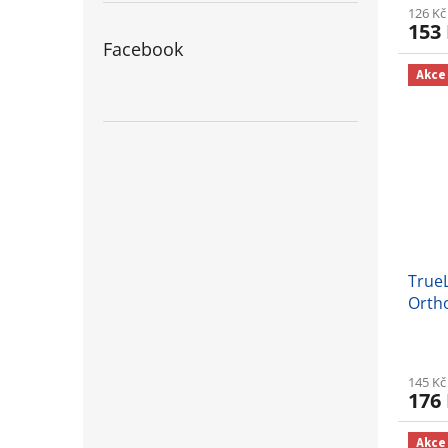
126 Kč
153
Facebook
Akce
True
Ortho
145 Kč
176
Akce