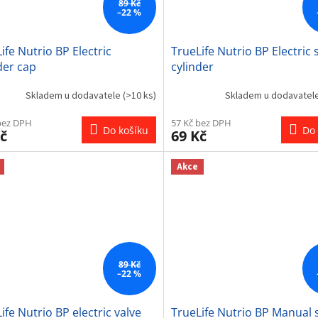
89 Kč
–22 %
ife Nutrio BP Electric
TrueLife Nutrio BP Electric s
der cap
cylinder
Skladem u dodavatele
(>10 ks)
Skladem u dodavatel
bez DPH
57 Kč bez DPH
Do košíku
Do 
č
69 Kč
Akce
89 Kč
–22 %
ife Nutrio BP electric valve
TrueLife Nutrio BP Manual s