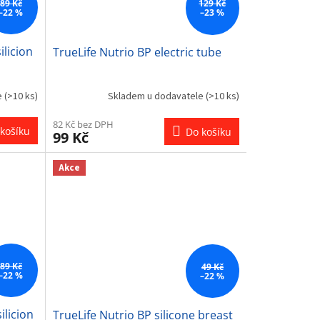
89 Kč
129 Kč
–22 %
–23 %
ilicion
TrueLife Nutrio BP electric tube
e
(>10 ks)
Skladem u dodavatele
(>10 ks)
82 Kč bez DPH
košíku
Do košíku
99 Kč
Akce
89 Kč
49 Kč
–22 %
–22 %
ilicion
TrueLife Nutrio BP silicone breast