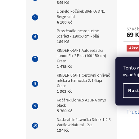
349 Kč
Lionelo kočárek BIANKA 3IN1
Beige sand
6 100 Kč
57 Kč 
Prostěradlo nepropustné
69 K
Scarlett - 120x60 cm - bílá
189 Kč
Akce
KINDERKRAFT Autosedačka
Junior Fix 2 Plus (100-150 cm)
Green
1 475 Kč
Tento 
vyjadřu
KINDERKRAFT Cestovní ohřívač
mléka a termoska 2v1 Gaja
Green
Nast
1 303 Kč
Kočárek Lionelo AZURA onyx
black
5 760 Kč
TrueL
Nastavitelná savička Difrax 1-2-3
Variflow Natural - 2ks
134 Kč