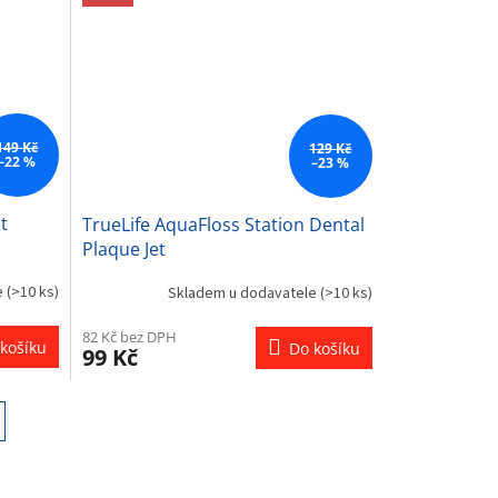
149 Kč
129 Kč
–22 %
–23 %
t
TrueLife AquaFloss Station Dental
Plaque Jet
e
(>10 ks)
Skladem u dodavatele
(>10 ks)
82 Kč bez DPH
košíku
Do košíku
99 Kč