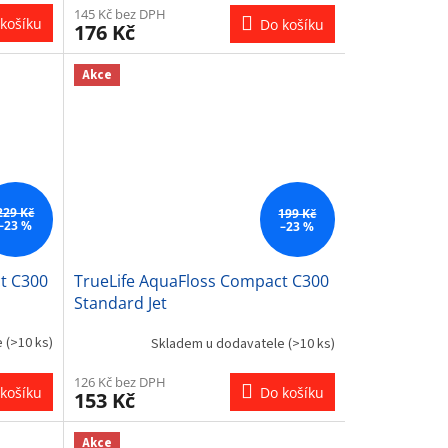
145 Kč bez DPH
košíku
Do košíku
176 Kč
Akce
229 Kč
199 Kč
–23 %
–23 %
t C300
TrueLife AquaFloss Compact C300
Standard Jet
e
(>10 ks)
Skladem u dodavatele
(>10 ks)
126 Kč bez DPH
košíku
Do košíku
153 Kč
Akce