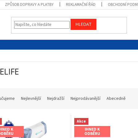
ZPŮSOB DOPRAVY A PLATBY
REKLAMAČNÍ ŘÁD
OBCHODNÍ PODM
HLEDAT
ELIFE
učujeme
Nejlevnější
Nejdražší
Nejprodávanější
Abecedně
Akce
IHNED K
IHNED K
ODBĚRU
ODBĚRU