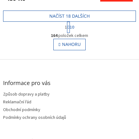
NAČÍST 18 DALŠÍCH
S
1
10
t
O
r
164
položek celkem
v
á
l
NAHORU
n
á
k
o
d
v
Z
a
á
c
á
n
í
p
í
p
a
Informace pro vás
r
t
v
Způsob dopravy a platby
í
k
Reklamační řád
y
v
Obchodní podmínky
ý
Podmínky ochrany osobních údajů
p
i
s
u