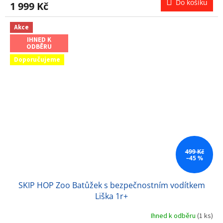
Do košíku
1 999 Kč
Akce
IHNED K
ODBĚRU
Doporučujeme
499 Kč
–45 %
SKIP HOP Zoo Batůžek s bezpečnostním vodítkem
Liška 1r+
Ihned k odběru
(1 ks)