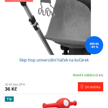
s
u
p
k
r
t
o
ů
d
u
k
t
ů
359 Kč
–89 %
Skip Hop univerzální háček na kočárek
Ihned k odběru
(1 ks)
30 Kč bez DPH
Do košíku
36 Kč
Tip