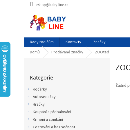
Přejít
eshop@baby-line.cz
na
obsah
Rady rodičům
Kontakty
Značky
Domů
Prodávané značky
ZOOted
P
ZOO
o
Přeskočit
s
Kategorie
kategorie
t
r
Žádné p
Kočárky
a
Autosedačky
n
Hračky
n
í
Koupání a přebalování
p
Krmení a spinkání
a
Cestování a bezpečnost