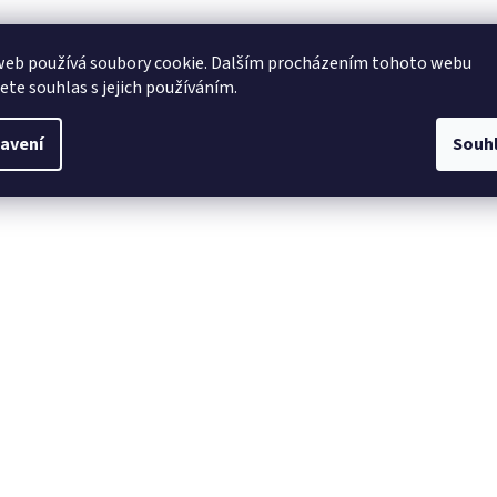
web používá soubory cookie. Dalším procházením tohoto webu
jete souhlas s jejich používáním.
avení
Souh