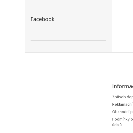
Facebook
Z
á
p
a
t
Informa
í
Způsob dop
Reklamační
Obchodní 
Podmínky o
údajů