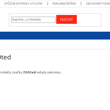
ZPŮSOB DOPRAVY A PLATBY
REKLAMAČNÍ ŘÁD
OBCHODNÍ PODM
HLEDAT
ted
rodukty značky
ZOOted
nebyly nalezeny...