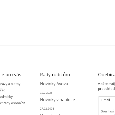
ce pro vás
Rady rodičům
Odebíra
Novinky Avova
ravy a platby
Vložte svů
produktech
 řád
19.2.2025
podmínky
Novinky v nabídce
E-mail
chrany osobních
27.12.2024
Souhlasí