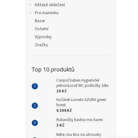
n
Dětské oblečení
e
Pro maminku
l
Bazar
Ostatní
Výprodej
Značky
Top 10 produktů
Canpol babies Hygienické
jednorázové WC podložky 10ks
19 Kč
Kočárek Lionelo AZURA green
forest
6 304 Kč
Rukavičky bavlna mix barev
3 Kč
Bebe-Jou Box na ubrousky