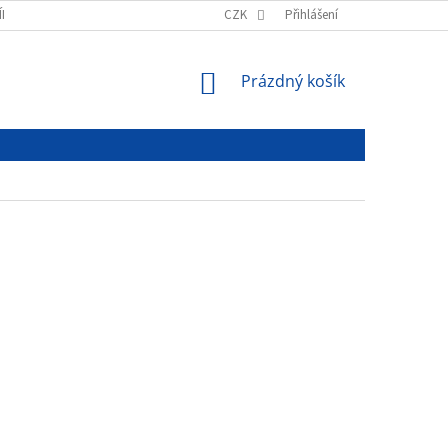
ÍNKY
PODMÍNKY OCHRANY OSOBNÍCH ÚDAJŮ
CZK
Přihlášení
NÁKUPNÍ
Prázdný košík
KOŠÍK