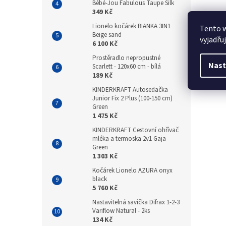
Bébé-Jou Fabulous Taupe Silk
349 Kč
Lionelo kočárek BIANKA 3IN1
Tento 
Beige sand
vyjadřu
6 100 Kč
Prostěradlo nepropustné
Nast
Scarlett - 120x60 cm - bílá
189 Kč
KINDERKRAFT Autosedačka
Junior Fix 2 Plus (100-150 cm)
Green
1 475 Kč
KINDERKRAFT Cestovní ohřívač
mléka a termoska 2v1 Gaja
Green
1 303 Kč
Kočárek Lionelo AZURA onyx
black
5 760 Kč
Nastavitelná savička Difrax 1-2-3
Variflow Natural - 2ks
134 Kč