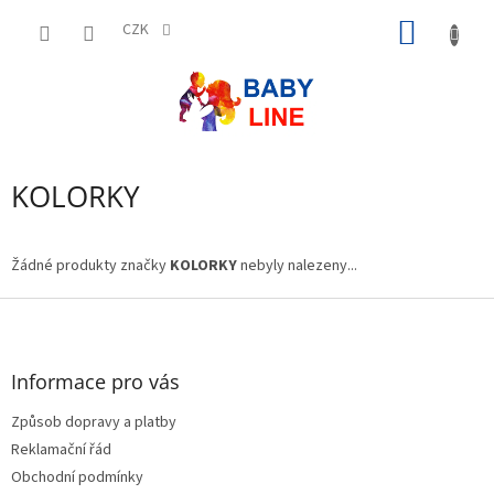
Přejít
NÁKUP
na
CZK
obsah
KOŠÍK
KOLORKY
Žádné produkty značky
KOLORKY
nebyly nalezeny...
Z
á
p
a
Informace pro vás
t
Způsob dopravy a platby
í
Reklamační řád
Obchodní podmínky