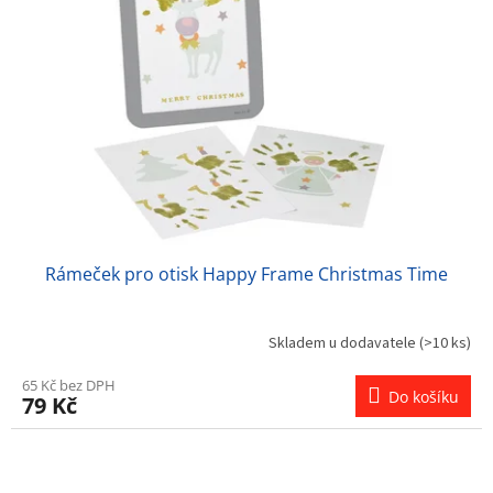
s
u
p
k
r
t
o
ů
d
u
k
t
ů
Rámeček pro otisk Happy Frame Christmas Time
Skladem u dodavatele
(>10 ks)
65 Kč bez DPH
Do košíku
79 Kč