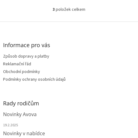
3
položek celkem
O
v
l
Z
á
á
d
p
a
a
Informace pro vás
c
t
í
Způsob dopravy a platby
í
p
Reklamační řád
r
v
Obchodní podmínky
k
Podmínky ochrany osobních údajů
y
v
ý
p
Rady rodičům
i
s
Novinky Avova
u
19.2.2025
Novinky v nabídce