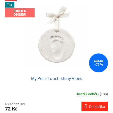
Tip
IHNED K
ODBĚRU
289 Kč
–75 %
My Pure Touch Shiny Vibes
Ihned k odběru
(1 ks)
60 Kč bez DPH
Do košíku
72 Kč