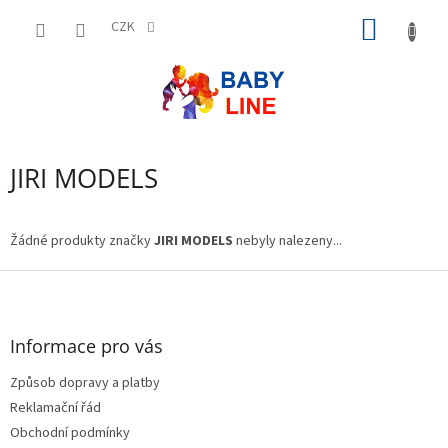
Přejít
NÁKUP
na
CZK
obsah
KOŠÍK
JIRI MODELS
Žádné produkty značky
JIRI MODELS
nebyly nalezeny...
Z
á
p
a
Informace pro vás
t
Způsob dopravy a platby
í
Reklamační řád
Obchodní podmínky