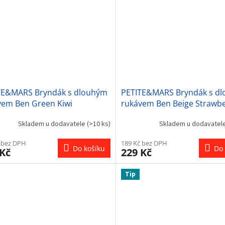
TE&MARS Bryndák s dlouhým
PETITE&MARS Bryndák s d
vem Ben Green Kiwi
rukávem Ben Beige Strawbe
Skladem u dodavatele
(>10 ks)
Skladem u dodavatel
 bez DPH
189 Kč bez DPH
Do košíku
Do 
 Kč
229 Kč
Tip