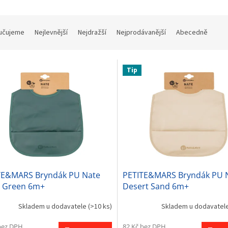
učujeme
Nejlevnější
Nejdražší
Nejprodávanější
Abecedně
Tip
TE&MARS Bryndák PU Nate
PETITE&MARS Bryndák PU 
y Green 6m+
Desert Sand 6m+
Skladem u dodavatele
(>10 ks)
Skladem u dodavatel
bez DPH
82 Kč bez DPH