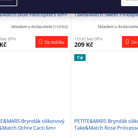
TE&MARS Bryndák silikonový
PETITE&MARS Bryndák sili
&Match Blue Helicopters 6m+
Take&Match Sweet Pineapl
Skladem u dodavatele
(>10 ks)
Skladem u dodavatel
 bez DPH
173 Kč bez DPH
Do košíku
Do 
 Kč
209 Kč
Tip
TE&MARS Bryndák silikonový
PETITE&MARS Bryndák sili
&Match Ochre Cacti 6m+
Take&Match Rose Princess