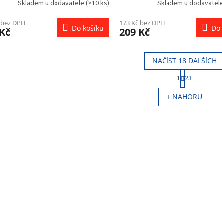
Skladem u dodavatele
(>10 ks)
Skladem u dodavatel
 bez DPH
173 Kč bez DPH
Do košíku
Do 
 Kč
209 Kč
NAČÍST 18 DALŠÍCH
S
1
23
t
O
r
v
NAHORU
á
l
n
á
k
d
o
a
v
c
á
í
n
p
í
r
v
k
y
v
ý