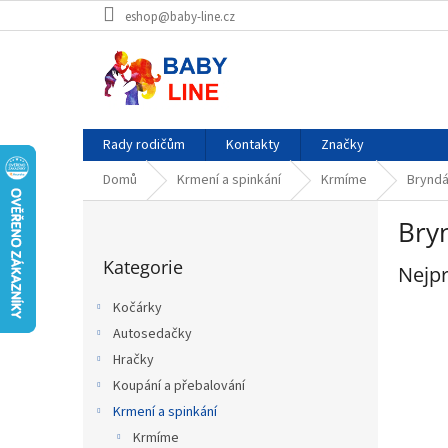
Přejít
eshop@baby-line.cz
na
obsah
Rady rodičům
Kontakty
Značky
Domů
Krmení a spinkání
Krmíme
Bryndá
P
Bryn
o
Přeskočit
s
Kategorie
kategorie
Nejpr
t
r
Kočárky
a
Autosedačky
n
Hračky
n
í
Koupání a přebalování
p
Krmení a spinkání
a
Krmíme