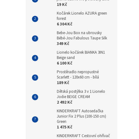
19 Kč
Kočárek Lionelo AZURA green
forest
6 304 Kč
Bebe-Jou Box na ubrousky
Bébé-Jou Fabulous Taupe Silk
349 Kč
Lionelo kočárek BIANKA 3IN1
Beige sand
6 100 Kč
Prostěradlo nepropustné
Scarlett - 120x60 cm - bílá
189 Kč
Dětská postýlka 3 v 1 Lionelo
Jodie BEIGE CREAM
2 492 Kč
KINDERKRAFT Autosedačka
Junior Fix 2 Plus (100-150 cm)
Green
1 475 Kč
KINDERKRAFT Cestovní ohřívač