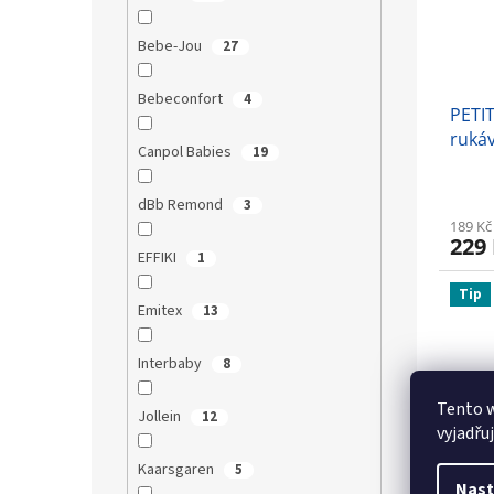
Bebe-Jou
27
Bebeconfort
4
PETI
ruká
Canpol Babies
19
dBb Remond
3
189 Kč
229
EFFIKI
1
Tip
Emitex
13
Interbaby
8
Tento 
Jollein
12
vyjadřu
Kaarsgaren
5
Nast