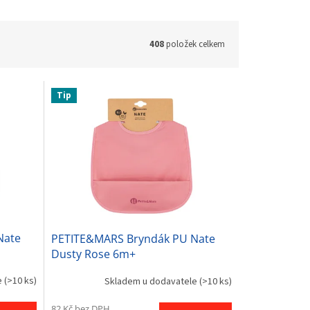
408
položek celkem
Tip
Nate
PETITE&MARS Bryndák PU Nate
Dusty Rose 6m+
e
(>10 ks)
Skladem u dodavatele
(>10 ks)
82 Kč bez DPH