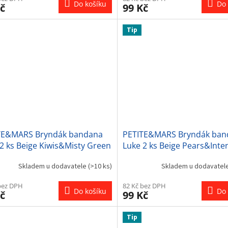
Do košíku
Do 
č
99 Kč
Tip
TE&MARS Bryndák bandana
PETITE&MARS Bryndák ban
2 ks Beige Kiwis&Misty Green
Luke 2 ks Beige Pears&Inte
Ochre 3m+
Skladem u dodavatele
(>10 ks)
Skladem u dodavatel
bez DPH
82 Kč bez DPH
Do košíku
Do 
č
99 Kč
Tip