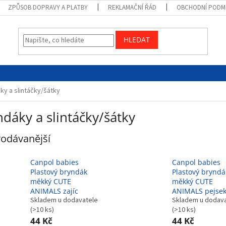
ZPŮSOB DOPRAVY A PLATBY
REKLAMAČNÍ ŘÁD
OBCHODNÍ PODM
HLEDAT
ky a slintáčky/šátky
dáky a slintáčky/šátky
odávanější
Canpol babies
Canpol babies
Plastový bryndák
Plastový bryndá
měkký CUTE
měkký CUTE
ANIMALS zajíc
ANIMALS pejse
Skladem u dodavatele
Skladem u dodav
(>10 ks)
(>10 ks)
44 Kč
44 Kč