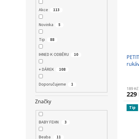
Akce
113
Novinka
5
Tip
88
IHNED K ODBĚRU
10
PETI
ruká
+ DÁREK
108
Doporučujeme
1
189 Kč
229
Značky
Tip
BABY FEHN
3
Beaba
11