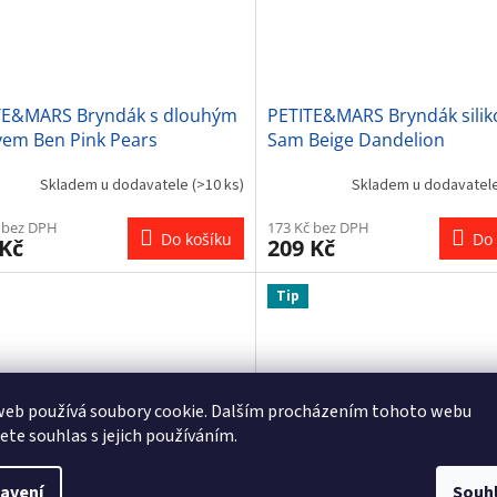
TE&MARS Bryndák s dlouhým
PETITE&MARS Bryndák sili
vem Ben Pink Pears
Sam Beige Dandelion
Skladem u dodavatele
(>10 ks)
Skladem u dodavatel
 bez DPH
173 Kč bez DPH
Do košíku
Do 
 Kč
209 Kč
Tip
web používá soubory cookie. Dalším procházením tohoto webu
jete souhlas s jejich používáním.
avení
Souh