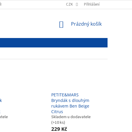
ÍNKY
PODMÍNKY OCHRANY OSOBNÍCH ÚDAJŮ
CZK
Přihlášení
NÁKUPNÍ
Prázdný košík
KOŠÍK
PETITE&MARS
k
Bryndák s dlouhým
rukávem Ben Beige
k
Citrus
atele
Skladem u dodavatele
(>10 ks)
229 Kč