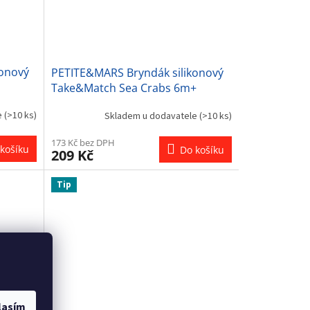
konový
PETITE&MARS Bryndák silikonový
Take&Match Sea Crabs 6m+
e
(>10 ks)
Skladem u dodavatele
(>10 ks)
173 Kč bez DPH
košíku
Do košíku
209 Kč
Tip
lasím