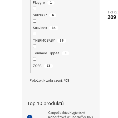
Playgro
1
173 Kč
SKIPHOP
6
209
Suavinex
34
THERMOBABY
36
Tommee Tippee
8
ZOPA
73
Položek k zobrazení:
408
Top 10 produktů
Canpol babies Hygienické
jednorázové WC podložky 10ks