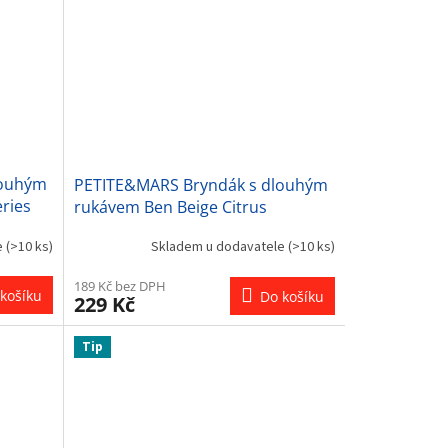
louhým
PETITE&MARS Bryndák s dlouhým
ries
rukávem Ben Beige Citrus
e
(>10 ks)
Skladem u dodavatele
(>10 ks)
189 Kč bez DPH
košíku
Do košíku
229 Kč
Tip