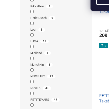
PETI
KikkaBoo
4
Take
Little Dutch
9
Lovi
3
173 Kč
209
LUMA
15
Tip
Miniland
1
Munchkin
2
NEW BABY
22
NUVITA
41
PETI
PETITEMARS
47
Take