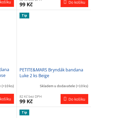
košíku
Do košíku
99 Kč
Tip
dana
PETITE&MARS Bryndák bandana
nse
Luke 2 ks Beige
Strawberies&Dusty Rose 3m+
e
(>10 ks)
Skladem u dodavatele
(>10 ks)
82 Kč bez DPH
košíku
Do košíku
99 Kč
Tip