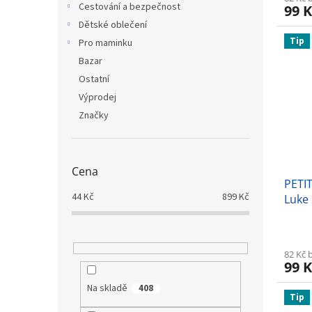
Cestování a bezpečnost
99 K
Dětské oblečení
Tip
Pro maminku
Bazar
Ostatní
Výprodej
Značky
Cena
PETI
44
Kč
899
Kč
Luke 
3m+
82 Kč 
99 K
Na skladě
408
Tip