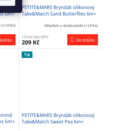
konový
PETITE&MARS Bryndák silikonový
es 6m+
Take&Match Sand Butterflies 6m+
e
(>10 ks)
Skladem u dodavatele
(>10 ks)
173 Kč bez DPH
košíku
Do košíku
209 Kč
Tip
konový
PETITE&MARS Bryndák silikonový
es 6m+
Take&Match Sweet Pea 6m+