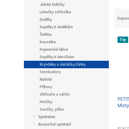
n
Jídelní židličky
e
Ř
Lehačky a křesílka
l
a
Dopor
Dudlíky
z
Doplňky k dudlíkům
e
Šidítka
V
n
Tip
ý
Kousátka
í
p
p
Kojenecké láhve
i
r
Doplňky k lahvičkám
s
o
Bryndáky a slintáčky/šátky
p
d
Sterilizátory
r
u
Nádobí
o
k
d
t
Příbory
u
ů
Ohřívače a vařiče
PETI
k
Hrníčky
Mist
t
Savičky, pítka
ů
Spinkáme
Bezpečné spinkání
82 Kč 