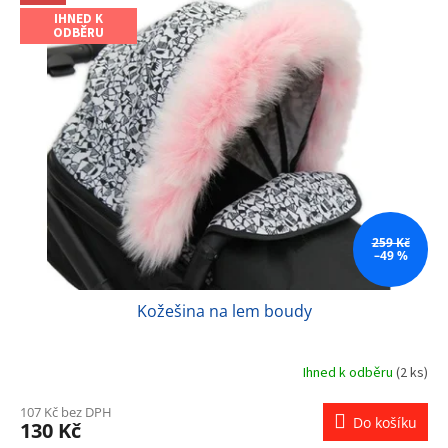
IHNED K
ODBĚRU
259 Kč
–49 %
Kožešina na lem boudy
Ihned k odběru
(2 ks)
107 Kč bez DPH
Do košíku
130 Kč