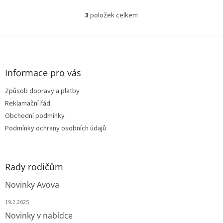
3
položek celkem
O
v
l
Z
á
á
d
p
a
a
Informace pro vás
c
t
í
Způsob dopravy a platby
í
p
Reklamační řád
r
v
Obchodní podmínky
k
Podmínky ochrany osobních údajů
y
v
ý
p
Rady rodičům
i
s
Novinky Avova
u
19.2.2025
Novinky v nabídce