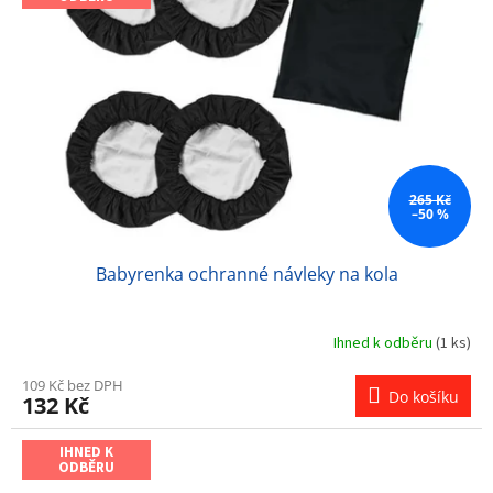
s
u
p
k
r
t
o
ů
d
u
k
t
ů
265 Kč
–50 %
Babyrenka ochranné návleky na kola
Ihned k odběru
(1 ks)
109 Kč bez DPH
Do košíku
132 Kč
IHNED K
ODBĚRU