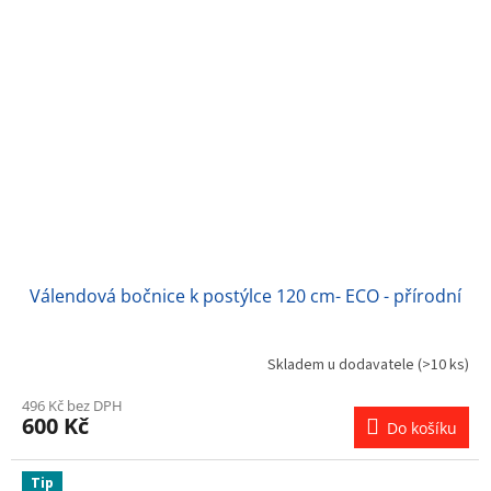
Válendová bočnice k postýlce 120 cm- ECO - přírodní
Skladem u dodavatele
(>10 ks)
496 Kč bez DPH
600 Kč
Do košíku
Tip