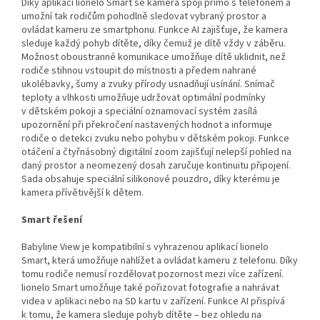
Díky aplikaci lionelo Smart se kamera spojí přímo s telefonem a
umožní tak rodičům pohodlně sledovat vybraný prostor a
ovládat kameru ze smartphonu. Funkce AI zajišťuje, že kamera
sleduje každý pohyb dítěte, díky čemuž je dítě vždy v záběru.
Možnost oboustranné komunikace umožňuje dítě uklidnit, než
rodiče stihnou vstoupit do místnosti a předem nahrané
ukolébavky, šumy a zvuky přírody usnadňují usínání. Snímač
teploty a vlhkosti umožňuje udržovat optimální podmínky
v dětském pokoji a speciální oznamovací systém zasílá
upozornění při překročení nastavených hodnot a informuje
rodiče o detekci zvuku nebo pohybu v dětském pokoji. Funkce
otáčení a čtyřnásobný digitální zoom zajišťují nelepší pohled na
daný prostor a neomezený dosah zaručuje kontinuitu připojení.
Sada obsahuje speciální silikonové pouzdro, díky kterému je
kamera přívětivější k dětem.
Smart řešení
Babyline View je kompatibilní s vyhrazenou aplikací lionelo
Smart, která umožňuje nahlížet a ovládat kameru z telefonu. Díky
tomu rodiče nemusí rozdělovat pozornost mezi více zařízení.
lionelo Smart umožňuje také pořizovat fotografie a nahrávat
videa v aplikaci nebo na SD kartu v zařízení. Funkce AI přispívá
k tomu, že kamera sleduje pohyb dítěte – bez ohledu na