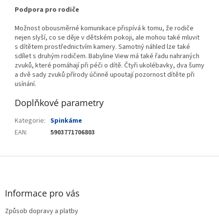
Podpora pro rodiče
Možnost obousměrné komunikace přispívá k tomu, že rodiče
nejen slyší, co se děje v dětském pokoji, ale mohou také mluvit
s dítětem prostřednictvím kamery. Samotný náhled lze také
sdílet s druhým rodičem. Babyline View má také řadu nahraných
zvuků, které pomáhají při péči o dítě. Čtyři ukolébavky, dva šumy
a dvě sady zvuků přírody účinně upoutají pozornost dítěte při
usínání.
Doplňkové parametry
Kategorie
:
Spinkáme
EAN
:
5903771706803
Z
á
p
a
Informace pro vás
t
Způsob dopravy a platby
í