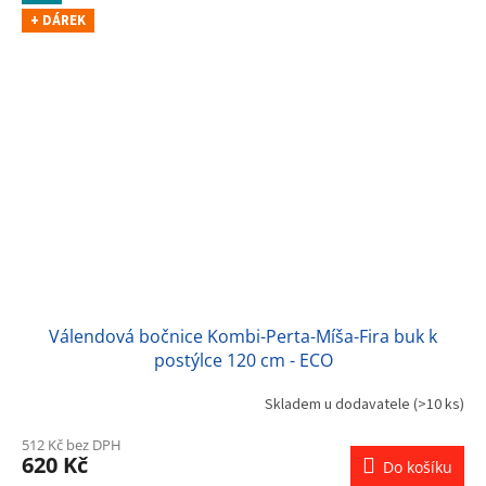
+ DÁREK
Válendová bočnice Kombi-Perta-Míša-Fira buk k
postýlce 120 cm - ECO
Skladem u dodavatele
(>10 ks)
512 Kč bez DPH
620 Kč
Do košíku