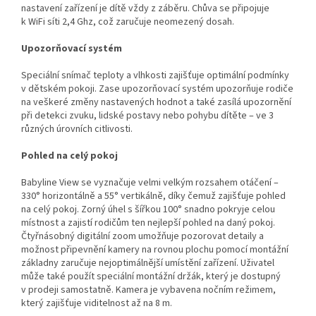
nastavení zařízení je dítě vždy z záběru. Chůva se připojuje
k WiFi síti 2,4 Ghz, což zaručuje neomezený dosah.
Upozorňovací systém
Speciální snímač teploty a vlhkosti zajišťuje optimální podmínky
v dětském pokoji. Zase upozorňovací systém upozorňuje rodiče
na veškeré změny nastavených hodnot a také zasílá upozornění
při detekci zvuku, lidské postavy nebo pohybu dítěte – ve 3
různých úrovních citlivosti.
Pohled na celý pokoj
Babyline View se vyznačuje velmi velkým rozsahem otáčení –
330° horizontálně a 55° vertikálně, díky čemuž zajišťuje pohled
na celý pokoj. Zorný úhel s šířkou 100° snadno pokryje celou
místnost a zajistí rodičům ten nejlepší pohled na daný pokoj.
Čtyřnásobný digitální zoom umožňuje pozorovat detaily a
možnost připevnění kamery na rovnou plochu pomocí montážní
základny zaručuje nejoptimálnější umístění zařízení. Uživatel
může také použít speciální montážní držák, který je dostupný
v prodeji samostatně. Kamera je vybavena nočním režimem,
který zajišťuje viditelnost až na 8 m.