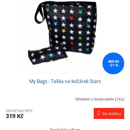
469 Kč
–31 %
My Bags - Taška na kočárek Stars
Skladem u dodavatele
(2 ks)
264 Kč bez DPH
Do košíku
319 Kč
2
položek celkem