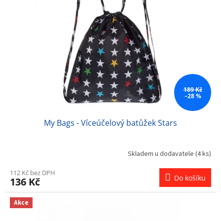
s
u
p
k
r
t
o
ů
d
u
k
t
ů
189 Kč
–28 %
My Bags - Víceúčelový batůžek Stars
Skladem u dodavatele
(4 ks)
112 Kč bez DPH
Do košíku
136 Kč
Akce