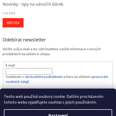
Novinky - tipy na vánoční dárek
3.12.2024
ARCHIV
Odebírat newsletter
Vložte svůj e-mail a my vám budeme zasílat informace o nových
produktech na našem e-shopu.
E-mail
Souhlasím s
obchodními podmínkami
a beru na vědomí
zpracování
osobních údajů
PŘIHLÁSIT SE
Tento web používá soubory cookie. Dalším procházením
tohoto webu vyjadřujete souhlas s jejich používáním.
Nastavení