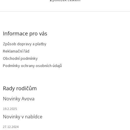
O
v
l
Z
á
á
d
p
a
a
Informace pro vás
c
t
í
Způsob dopravy a platby
í
p
Reklamační řád
r
v
Obchodní podmínky
k
Podmínky ochrany osobních údajů
y
v
ý
p
Rady rodičům
i
s
Novinky Avova
u
19.2.2025
Novinky v nabídce
27.12.2024