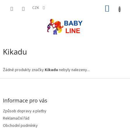
Přejít
NÁKUP
na
CZK
obsah
KOŠÍK
Kikadu
Žádné produkty značky
Kikadu
nebyly nalezeny...
Z
á
p
a
Informace pro vás
t
Způsob dopravy a platby
í
Reklamační řád
Obchodní podmínky