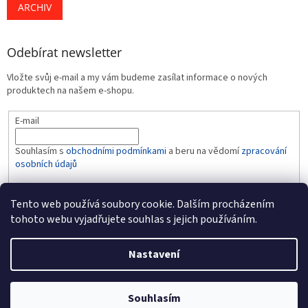
ARCHIV
Odebírat newsletter
Vložte svůj e-mail a my vám budeme zasílat informace o nových
produktech na našem e-shopu.
E-mail
Souhlasím s
obchodními podmínkami
a beru na vědomí
zpracování
osobních údajů
PŘIHLÁSIT SE
Tento web používá soubory cookie. Dalším procházením
tohoto webu vyjadřujete souhlas s jejich používáním.
Nastavení
Vytvořil Shoptet
Souhlasím
Copyright 2026
BABY-LINE
. Všechna práva vyhrazena.