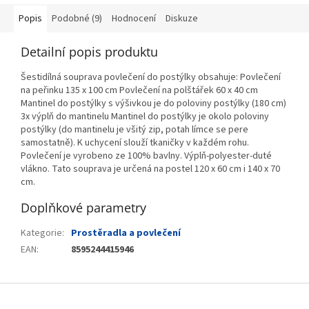
Popis
Podobné (9)
Hodnocení
Diskuze
Detailní popis produktu
Šestidílná souprava povlečení do postýlky obsahuje: Povlečení
na peřinku 135 x 100 cm Povlečení na polštářek 60 x 40 cm
Mantinel do postýlky s výšivkou je do poloviny postýlky (180 cm)
3x výplň do mantinelu Mantinel do postýlky je okolo poloviny
postýlky (do mantinelu je všitý zip, potah límce se pere
samostatně). K uchycení slouží tkaničky v každém rohu.
Povlečení je vyrobeno ze 100% bavlny. Výplň-polyester-duté
vlákno. Tato souprava je určená na postel 120 x 60 cm i 140 x 70
cm.
Doplňkové parametry
Kategorie
:
Prostěradla a povlečení
EAN
:
8595244415946
Z
á