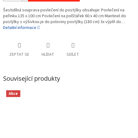
Šestidílná souprava povlečení do postýlky obsahuje: Povlečení na
peřinku 135 x 100 cm Povlečení na polštářek 60 x 40 cm Mantinel do
postýlky s výšivkou je do poloviny postýlky (180 cm) 3x výplň do…
Detailní informace
ZEPTAT SE
HLÍDAT
SDÍLET
Související produkty
Akce