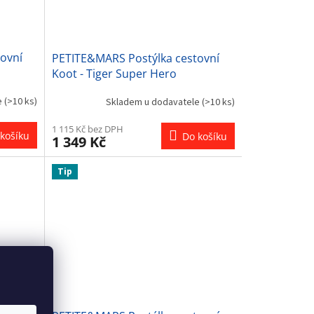
ovní
PETITE&MARS Postýlka cestovní
Koot - Tiger Super Hero
e
(>10 ks)
Skladem u dodavatele
(>10 ks)
1 115 Kč bez DPH
košíku
Do košíku
1 349 Kč
Tip