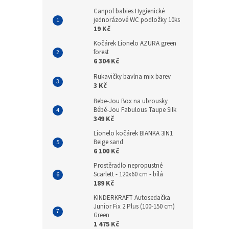
Canpol babies Hygienické
jednorázové WC podložky 10ks
19 Kč
Kočárek Lionelo AZURA green
forest
6 304 Kč
Rukavičky bavlna mix barev
3 Kč
Bebe-Jou Box na ubrousky
Bébé-Jou Fabulous Taupe Silk
349 Kč
Lionelo kočárek BIANKA 3IN1
Beige sand
6 100 Kč
Prostěradlo nepropustné
Scarlett - 120x60 cm - bílá
189 Kč
KINDERKRAFT Autosedačka
Junior Fix 2 Plus (100-150 cm)
Green
1 475 Kč