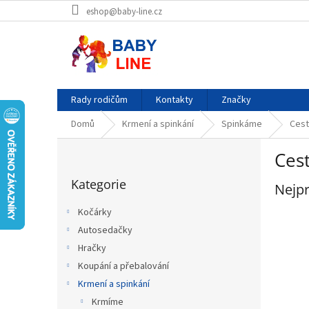
Přejít
eshop@baby-line.cz
na
obsah
Rady rodičům
Kontakty
Značky
Domů
Krmení a spinkání
Spinkáme
Cest
P
Cest
o
Přeskočit
s
Kategorie
kategorie
Nejpr
t
r
Kočárky
a
Autosedačky
n
Hračky
n
í
Koupání a přebalování
p
Krmení a spinkání
a
Krmíme