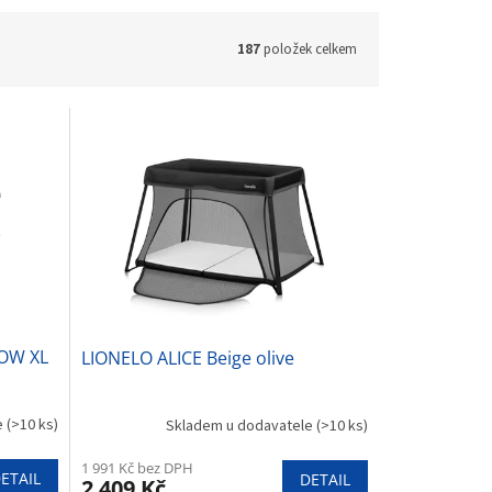
187
položek celkem
LOW XL
LIONELO ALICE Beige olive
e
(>10 ks)
Skladem u dodavatele
(>10 ks)
1 991 Kč bez DPH
ETAIL
DETAIL
2 409 Kč