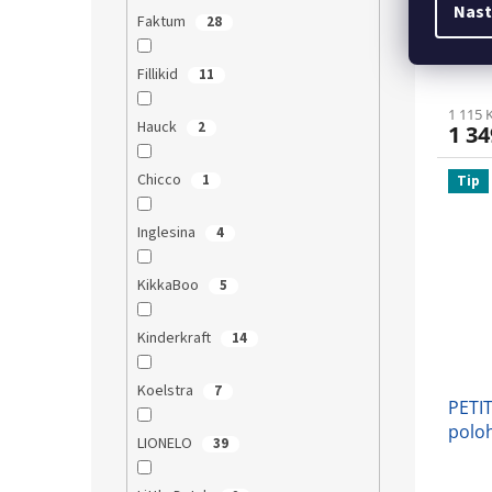
PETI
Nast
Faktum
28
Koot 
Fillikid
11
1 115 
Hauck
2
1 34
Chicco
1
Tip
Inglesina
4
KikkaBoo
5
Kinderkraft
14
Koelstra
7
PETI
poloh
LIONELO
39
Glor