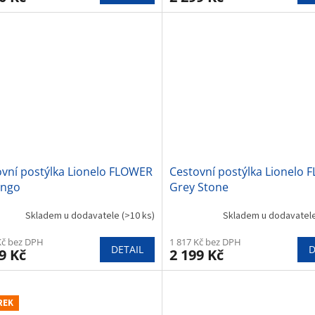
ovní postýlka Lionelo FLOWER
Cestovní postýlka Lionelo
ingo
Grey Stone
Skladem u dodavatele
(>10 ks)
Skladem u dodavatel
Kč bez DPH
1 817 Kč bez DPH
DETAIL
D
9 Kč
2 199 Kč
REK