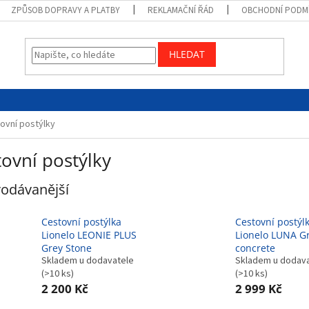
ZPŮSOB DOPRAVY A PLATBY
REKLAMAČNÍ ŘÁD
OBCHODNÍ PODM
HLEDAT
ovní postýlky
ovní postýlky
odávanější
Cestovní postýlka
Cestovní postýl
Lionelo LEONIE PLUS
Lionelo LUNA G
Grey Stone
concrete
Skladem u dodavatele
Skladem u dodav
(>10 ks)
(>10 ks)
2 200 Kč
2 999 Kč