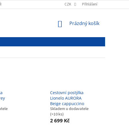
ÍNKY
PODMÍNKY OCHRANY OSOBNÍCH ÚDAJŮ
CZK
Přihlášení
NÁKUPNÍ
Prázdný košík
KOŠÍK
ka
Cestovní postýlka
rey
Lionelo AURORA
Beige cappuccino
atele
Skladem u dodavatele
(>10 ks)
2 699 Kč