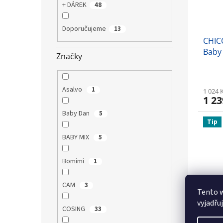
+ DÁREK
48
Doporučujeme
13
CHIC
Baby
Značky
Asalvo
1
1 024 
1 23
Baby Dan
5
Tip
BABY MIX
5
Bomimi
1
CAM
3
Tento 
vyjadřu
COSING
33