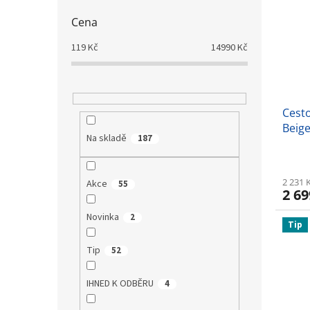
Cena
119
Kč
14990
Kč
Cest
Beig
Na skladě
187
2 231 
Akce
55
2 69
Novinka
2
Tip
Tip
52
IHNED K ODBĚRU
4