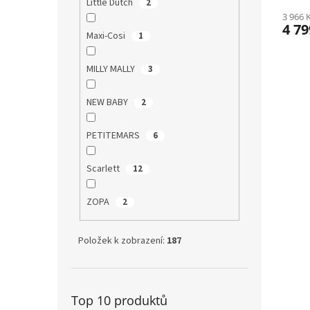
Little Dutch
2
3 966 
4 79
Maxi-Cosi
1
MILLY MALLY
3
NEW BABY
2
PETITEMARS
6
Scarlett
12
ZOPA
2
Položek k zobrazení:
187
Top 10 produktů