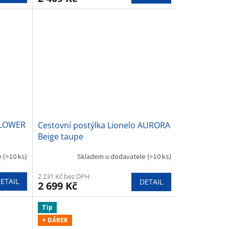
 FLOWER
Cestovní postýlka Lionelo AURORA
Beige taupe
e
(>10 ks)
Skladem u dodavatele
(>10 ks)
2 231 Kč bez DPH
ETAIL
DETAIL
2 699 Kč
Tip
+ DÁREK