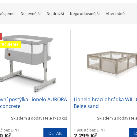
učujeme
Nejlevnější
Nejdražší
Nejprodávanější
Abecedně
ručujeme
ovní postýlka Lionelo AURORA
Lionelo hrací ohrádka WIL
 concrete
Beige sand
Skladem u dodavatele
(>10 ks)
Skladem u dodavatel
Kč bez DPH
1 900 Kč bez DPH
DETAIL
D
0 Kč
2 299 Kč