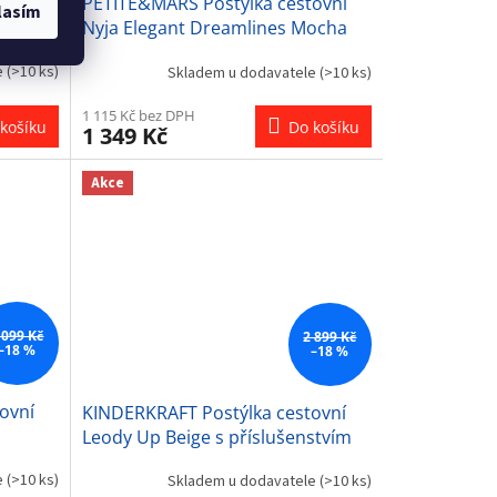
ovní
PETITE&MARS Postýlka cestovní
lasím
Nyja Elegant Dreamlines Mocha
e
(>10 ks)
Skladem u dodavatele
(>10 ks)
1 115 Kč bez DPH
košíku
Do košíku
1 349 Kč
Akce
 099 Kč
2 899 Kč
–18 %
–18 %
ovní
KINDERKRAFT Postýlka cestovní
Leody Up Beige s příslušenstvím
e
(>10 ks)
Skladem u dodavatele
(>10 ks)