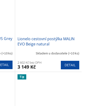
US Grey
Lionelo cestovní postýlka MALIN
EVO Beige natural
e
(>10 ks)
Skladem u dodavatele
(>10 ks)
2 602 Kč bez DPH
ETAIL
DETAIL
3 149 Kč
Tip