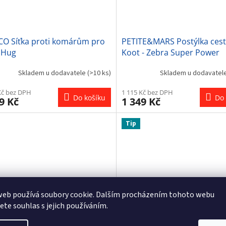
CO Síťka proti komárům pro
PETITE&MARS Postýlka cest
 Hug
Koot - Zebra Super Power
Skladem u dodavatele
(>10 ks)
Skladem u dodavatel
Kč bez DPH
1 115 Kč bez DPH
Do košíku
Do 
9 Kč
1 349 Kč
Tip
web používá soubory cookie. Dalším procházením tohoto webu
jete souhlas s jejich používáním.