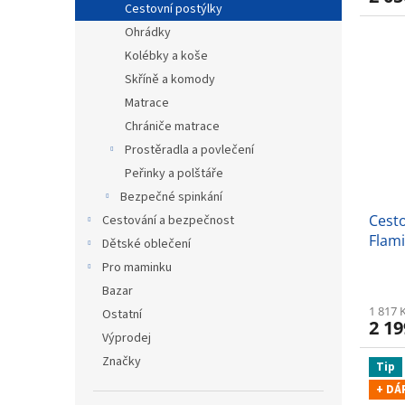
Cestovní postýlky
Ohrádky
Kolébky a koše
Skříně a komody
Matrace
Chrániče matrace
Prostěradla a povlečení
Peřinky a polštáře
Bezpečné spinkání
Cest
Cestování a bezpečnost
Flam
Dětské oblečení
Pro maminku
Bazar
1 817 
Ostatní
2 19
Výprodej
Značky
Tip
+ DÁ