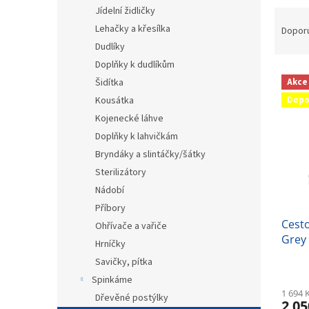
n
Jídelní židličky
Ř
e
a
Lehačky a křesílka
l
Dopor
z
Dudlíky
e
Doplňky k dudlíkům
V
n
Šidítka
Akce
ý
í
Dopo
Kousátka
p
p
i
r
Kojenecké láhve
s
o
Doplňky k lahvičkám
p
d
Bryndáky a slintáčky/šátky
r
u
Sterilizátory
o
k
Nádobí
d
t
Příbory
u
ů
Cest
k
Ohřívače a vařiče
Grey
t
Hrníčky
ů
Savičky, pítka
Spinkáme
1 694 
Dřevěné postýlky
2 05