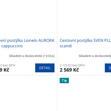
ovní postýlka Lionelo AURORA
Cestovní postýlka SVEN PL
e cappuccino
scandi
Skladem u dodavatele
(>10 ks)
Skladem u dodavatel
Kč bez DPH
2 123 Kč bez DPH
DETAIL
D
9 Kč
2 569 Kč
Tip