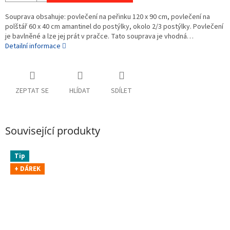
Souprava obsahuje: povlečení na peřinku 120 x 90 cm, povlečení na
polštář 60 x 40 cm amantinel do postýlky, okolo 2/3 postýlky. Povlečení
je bavlněné a lze jej prát v pračce. Tato souprava je vhodná…
Detailní informace
ZEPTAT SE
HLÍDAT
SDÍLET
Související produkty
Tip
+ DÁREK