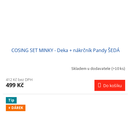
COSING SET MINKY - Deka + nákrčník Pandy ŠEDÁ
Skladem u dodavatele
(>10 ks)
412 Kč bez DPH
499 Kč
Do košíku
Tip
+ DÁREK