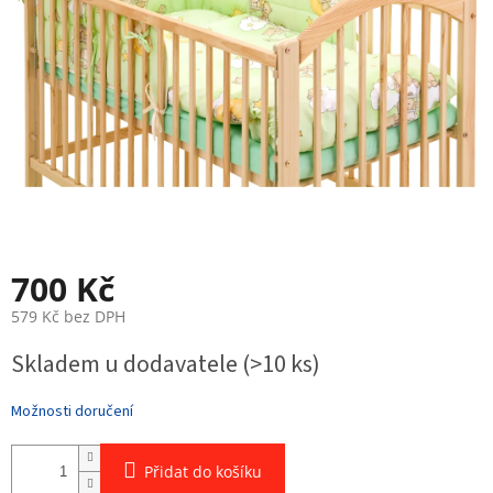
700 Kč
579 Kč bez DPH
Měrná
Skladem u dodavatele
(>10 ks)
cena:
Možnosti doručení
Přidat do košíku