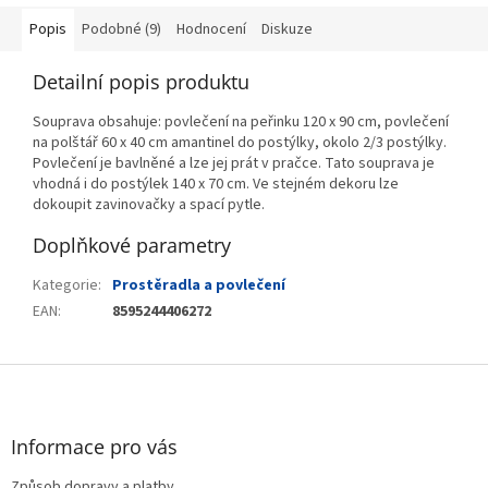
Popis
Podobné (9)
Hodnocení
Diskuze
Detailní popis produktu
Souprava obsahuje: povlečení na peřinku 120 x 90 cm, povlečení
na polštář 60 x 40 cm amantinel do postýlky, okolo 2/3 postýlky.
Povlečení je bavlněné a lze jej prát v pračce. Tato souprava je
vhodná i do postýlek 140 x 70 cm. Ve stejném dekoru lze
dokoupit zavinovačky a spací pytle.
Doplňkové parametry
Kategorie
:
Prostěradla a povlečení
EAN
:
8595244406272
Z
á
p
a
Informace pro vás
t
Způsob dopravy a platby