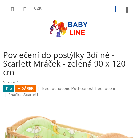
Přejít
NÁKUP
na
CZK
obsah
KOŠÍK
Povlečení do postýlky 3dílné -
Scarlett Mráček - zelená 90 x 120
cm
SC-0627
Průměrné
Neohodnoceno
Podrobnosti hodnocení
Tip
+ DÁREK
hodnocení
Značka:
Scarlett
produktu
je
0,0
z
5
hvězdiček.