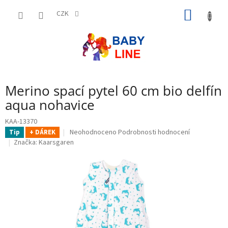
Přejít
NÁKUP
na
CZK
obsah
KOŠÍK
Merino spací pytel 60 cm bio delfín
aqua nohavice
KAA-13370
Průměrné
Neohodnoceno
Podrobnosti hodnocení
Tip
+ DÁREK
hodnocení
Značka:
Kaarsgaren
produktu
je
0,0
z
5
hvězdiček.