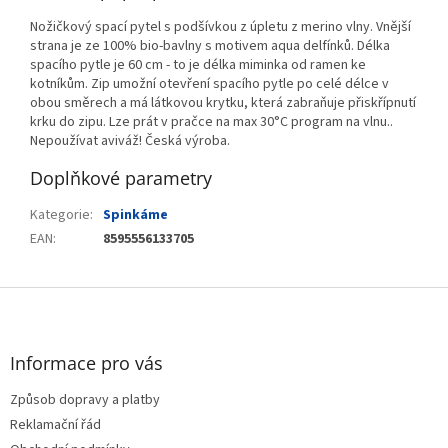
Nožičkový spací pytel s podšívkou z úpletu z merino vlny. Vnější
strana je ze 100% bio-bavlny s motivem aqua delfínků. Délka
spacího pytle je 60 cm - to je délka miminka od ramen ke
kotníkům. Zip umožní otevření spacího pytle po celé délce v
obou směrech a má látkovou krytku, která zabraňuje přiskřípnutí
krku do zipu. Lze prát v pračce na max 30°C program na vlnu..
Nepoužívat aviváž! Česká výroba.
Doplňkové parametry
Kategorie
:
Spinkáme
EAN
:
8595556133705
Z
á
p
a
Informace pro vás
t
Způsob dopravy a platby
í
Reklamační řád