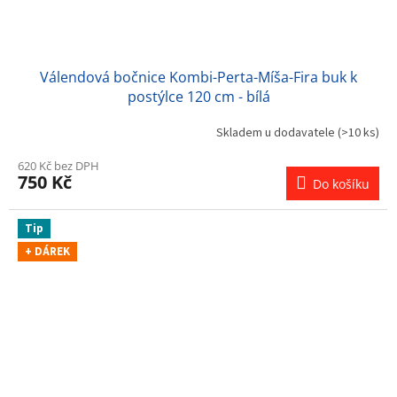
Válendová bočnice Kombi-Perta-Míša-Fira buk k
postýlce 120 cm - bílá
Skladem u dodavatele
(>10 ks)
620 Kč bez DPH
750 Kč
Do košíku
Tip
+ DÁREK