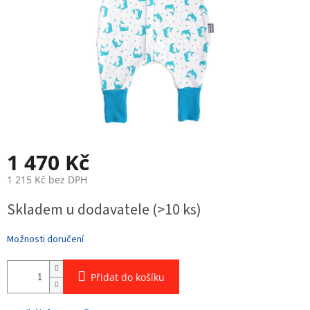
1 470 Kč
1 215 Kč bez DPH
Měrná
Skladem u dodavatele
(>10 ks)
cena:
Možnosti doručení
Přidat do košíku