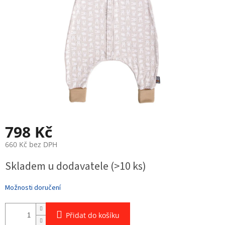
798 Kč
660 Kč bez DPH
Měrná
Skladem u dodavatele
(>10 ks)
cena:
Možnosti doručení
Přidat do košíku