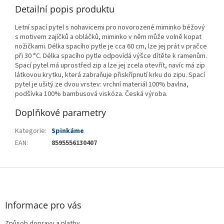
Detailní popis produktu
Letní spací pytel s nohavicemi pro novorozené miminko béžový
s motivem zajíčků a obláčků, miminko v něm může volně kopat
nožičkami. Délka spacího pytle je cca 60 cm, lze jej prát v pračce
při 30 °C. Délka spacího pytle odpovídá výšce dítěte k ramenům.
Spací pytel má uprostřed zip a lze jej zcela otevřít, navíc má zip
látkovou krytku, která zabraňuje přiskřípnutí krku do zipu. Spací
pytel je ušitý ze dvou vrstev: vrchní materiál 100% bavlna,
podšívka 100% bambusová viskóza. Česká výroba.
Doplňkové parametry
Kategorie
:
Spinkáme
EAN
:
8595556130407
Z
á
p
a
Informace pro vás
t
Způsob dopravy a platby