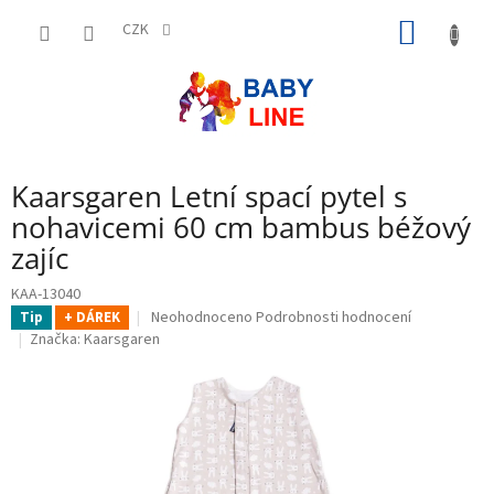
Přejít
NÁKUP
na
CZK
obsah
KOŠÍK
Kaarsgaren Letní spací pytel s
nohavicemi 60 cm bambus béžový
zajíc
KAA-13040
Průměrné
Neohodnoceno
Podrobnosti hodnocení
Tip
+ DÁREK
hodnocení
Značka:
Kaarsgaren
produktu
je
0,0
z
5
hvězdiček.