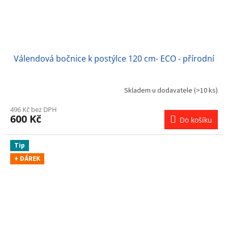
Válendová bočnice k postýlce 120 cm- ECO - přírodní
Skladem u dodavatele
(>10 ks)
496 Kč bez DPH
600 Kč
Do košíku
Tip
+ DÁREK