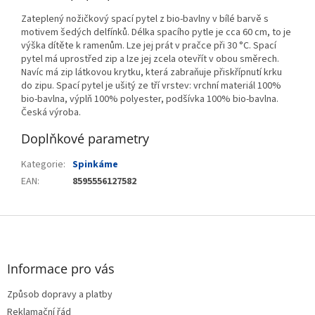
Zateplený nožičkový spací pytel z bio-bavlny v bílé barvě s
motivem šedých delfínků. Délka spacího pytle je cca 60 cm, to je
výška dítěte k ramenům. Lze jej prát v pračce při 30 °C. Spací
pytel má uprostřed zip a lze jej zcela otevřít v obou směrech.
Navíc má zip látkovou krytku, která zabraňuje přiskřípnutí krku
do zipu. Spací pytel je ušitý ze tří vrstev: vrchní materiál 100%
bio-bavlna, výplň 100% polyester, podšívka 100% bio-bavlna.
Česká výroba.
Doplňkové parametry
Kategorie
:
Spinkáme
EAN
:
8595556127582
Z
á
p
a
Informace pro vás
t
Způsob dopravy a platby
í
Reklamační řád