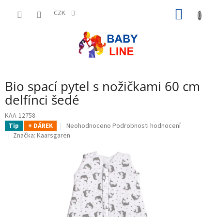
Přejít
NÁKUP
na
CZK
obsah
KOŠÍK
Bio spací pytel s nožičkami 60 cm
delfínci šedé
KAA-12758
Průměrné
Neohodnoceno
Podrobnosti hodnocení
Tip
+ DÁREK
hodnocení
Značka:
Kaarsgaren
produktu
je
0,0
z
5
hvězdiček.