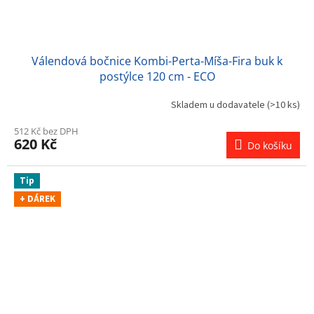
Válendová bočnice Kombi-Perta-Míša-Fira buk k
postýlce 120 cm - ECO
Skladem u dodavatele
(>10 ks)
512 Kč bez DPH
620 Kč
Do košíku
Tip
+ DÁREK