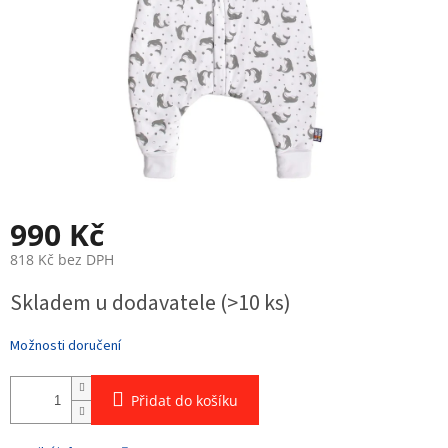
990 Kč
818 Kč bez DPH
Měrná
Skladem u dodavatele
(>10 ks)
cena:
Možnosti doručení
Přidat do košíku