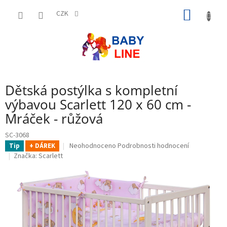
Přejít
NÁKUP
na
CZK
obsah
KOŠÍK
Dětská postýlka s kompletní
výbavou Scarlett 120 x 60 cm -
Mráček - růžová
SC-3068
Průměrné
Neohodnoceno
Podrobnosti hodnocení
Tip
+ DÁREK
hodnocení
Značka:
Scarlett
produktu
je
0,0
z
5
hvězdiček.