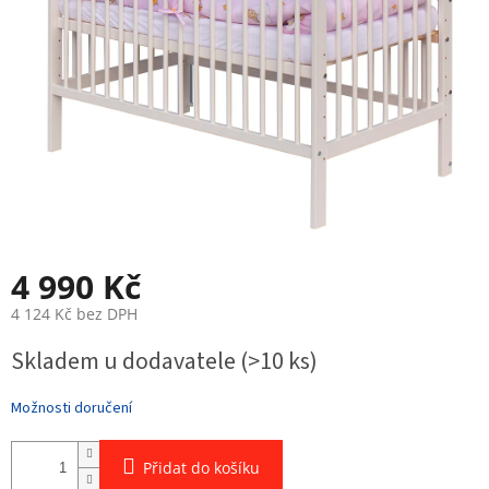
4 990 Kč
4 124 Kč bez DPH
Měrná
Skladem u dodavatele
(>10 ks)
cena:
Možnosti doručení
Přidat do košíku