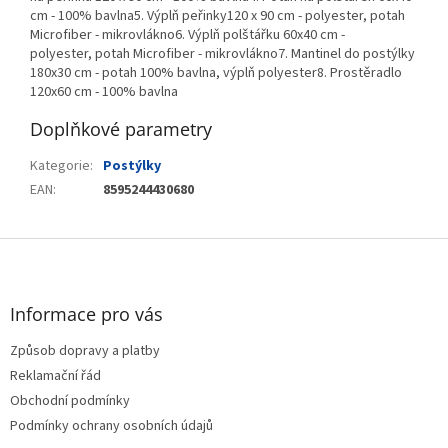
cm - 100% bavlna5. Výplň peřinky120 x 90 cm - polyester, potah
Microfiber - mikrovlákno6. Výplň polštářku 60x40 cm -
polyester, potah Microfiber - mikrovlákno7. Mantinel do postýlky
180x30 cm - potah 100% bavlna, výplň polyester8. Prostěradlo
120x60 cm - 100% bavlna
Doplňkové parametry
Kategorie
:
Postýlky
EAN
:
8595244430680
Z
á
p
a
Informace pro vás
t
Způsob dopravy a platby
í
Reklamační řád
Obchodní podmínky
Podmínky ochrany osobních údajů