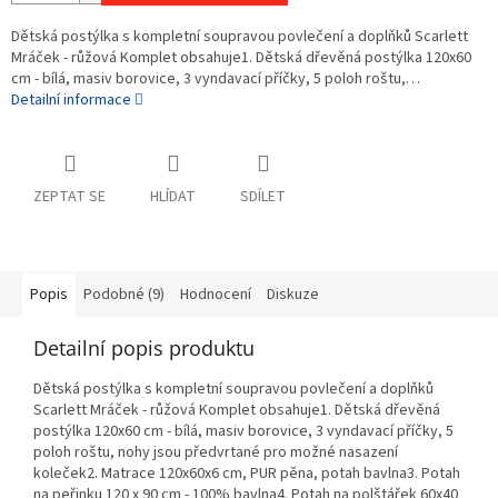
Dětská postýlka s kompletní soupravou povlečení a doplňků Scarlett
Mráček - růžová Komplet obsahuje1. Dětská dřevěná postýlka 120x60
cm - bílá, masiv borovice, 3 vyndavací příčky, 5 poloh roštu,…
Detailní informace
ZEPTAT SE
HLÍDAT
SDÍLET
Popis
Podobné (9)
Hodnocení
Diskuze
Detailní popis produktu
Dětská postýlka s kompletní soupravou povlečení a doplňků
Scarlett Mráček - růžová Komplet obsahuje1. Dětská dřevěná
postýlka 120x60 cm - bílá, masiv borovice, 3 vyndavací příčky, 5
poloh roštu, nohy jsou předvrtané pro možné nasazení
koleček2. Matrace 120x60x6 cm, PUR pěna, potah bavlna3. Potah
na peřinku 120 x 90 cm - 100% bavlna4. Potah na polštářek 60x40