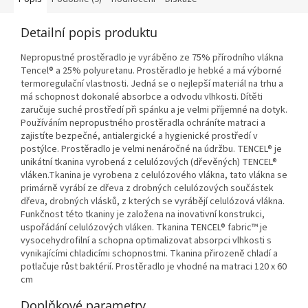
Detailní popis produktu
Nepropustné prostěradlo je vyráběno ze 75% přírodního vlákna
Tencel® a 25% polyuretanu. Prostěradlo je hebké a má výborné
termoregulační vlastnosti. Jedná se o nejlepší materiál na trhu a
má schopnost dokonalé absorbce a odvodu vlhkosti. Dítěti
zaručuje suché prostředí při spánku a je velmi příjemné na dotyk.
Používáním nepropustného prostěradla ochráníte matraci a
zajistíte bezpečné, antialergické a hygienické prostředí v
postýlce. Prostěradlo je velmi nenáročné na údržbu. TENCEL® je
unikátní tkanina vyrobená z celulózových (dřevěných) TENCEL®
vláken.Tkanina je vyrobena z celulózového vlákna, tato vlákna se
primárně vyrábí ze dřeva z drobných celulózových součástek
dřeva, drobných vlásků, z kterých se vyrábějí celulózová vlákna.
Funkčnost této tkaniny je založena na inovativní konstrukci,
uspořádání celulózových vláken. Tkanina TENCEL® fabric™ je
vysocehydrofilní a schopna optimalizovat absorpci vlhkosti s
vynikajícími chladicími schopnostmi. Tkanina přirozeně chladí a
potlačuje růst baktérií. Prostěradlo je vhodné na matraci 120 x 60
cm
Doplňkové parametry