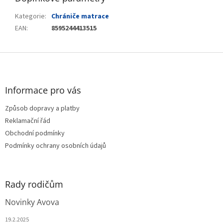
Kategorie
:
Chrániče matrace
EAN
:
8595244413515
Z
á
p
a
Informace pro vás
t
Způsob dopravy a platby
í
Reklamační řád
Obchodní podmínky
Podmínky ochrany osobních údajů
Rady rodičům
Novinky Avova
19.2.2025