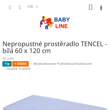
Přejít
NÁKUP
na
CZK
obsah
KOŠÍK
Nepropustné prostěradlo TENCEL -
bílá 60 x 120 cm
SC-1351
Průměrné
Neohodnoceno
Podrobnosti hodnocení
Tip
+ DÁREK
hodnocení
Značka:
Scarlett
produktu
je
0,0
z
5
hvězdiček.