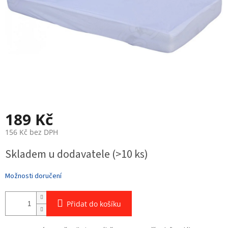
189 Kč
156 Kč bez DPH
Měrná
Skladem u dodavatele
(>10 ks)
cena:
Možnosti doručení
Přidat do košíku