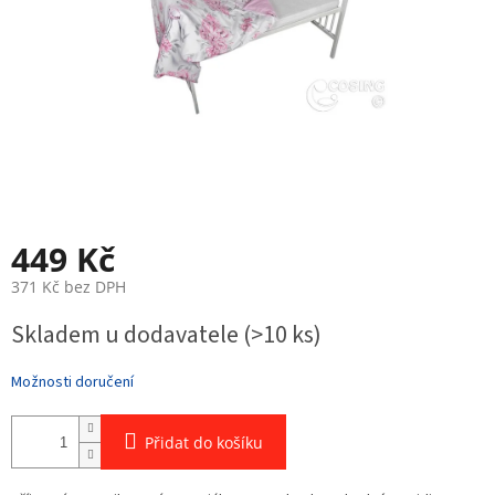
449 Kč
371 Kč bez DPH
Měrná
Skladem u dodavatele
(>10 ks)
cena:
Možnosti doručení
Přidat do košíku