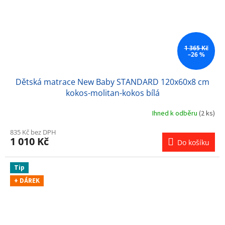
1 365 Kč
–26 %
Dětská matrace New Baby STANDARD 120x60x8 cm
kokos-molitan-kokos bílá
Ihned k odběru
(2 ks)
835 Kč bez DPH
1 010 Kč
Do košíku
Tip
+ DÁREK