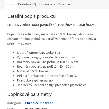
Popis
Podobné (9)
Hodnocení
Diskuze
Detailní popis produktu
COSING 2-dílná sada povlečení - PIVOŇKY S PLAMEŇÁKY
Příjemný a certikovaný materiál ze 100% bavlny, vhodné na
citlivou dětskou pokožku, zaručí Vašemu děťátku pohodlný a
příjemný spánek.
S certifikátem PZH, Oeko-Tex.
Vybrané designy, veselé dětské motivy.
Rozměry povlaku na peřinku: 100 × 135 cm
Rozměry povlaku na polštář: 40 × 60 cm
Materiál: 100% bavlna
Péče a údržba: lze prát v pračce při 30 °C.
Praktické zapínání na zip.
Jedinečný licenční design pivoněk s plameňáky.
Doplňkové parametry
Kategorie
:
Chrániče matrace