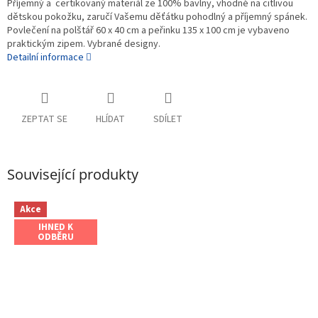
Příjemný a certikovaný materiál ze 100% bavlny, vhodné na citlivou
dětskou pokožku, zaručí Vašemu děťátku pohodlný a příjemný spánek.
Povlečení na polštář 60 x 40 cm a peřinku 135 x 100 cm je vybaveno
praktickým zipem. Vybrané designy.
Detailní informace
ZEPTAT SE
HLÍDAT
SDÍLET
Související produkty
Akce
IHNED K
ODBĚRU