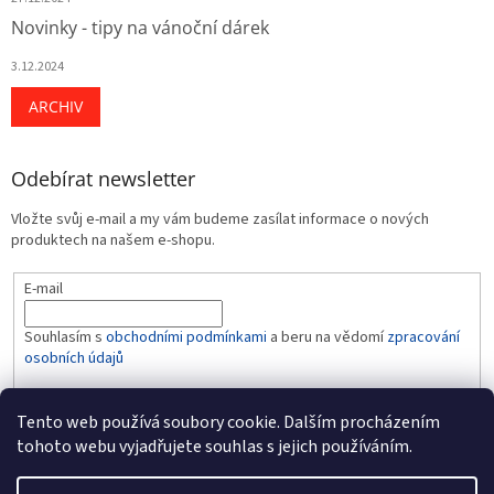
Novinky - tipy na vánoční dárek
3.12.2024
ARCHIV
Odebírat newsletter
Vložte svůj e-mail a my vám budeme zasílat informace o nových
produktech na našem e-shopu.
E-mail
Souhlasím s
obchodními podmínkami
a beru na vědomí
zpracování
osobních údajů
PŘIHLÁSIT SE
Tento web používá soubory cookie. Dalším procházením
tohoto webu vyjadřujete souhlas s jejich používáním.