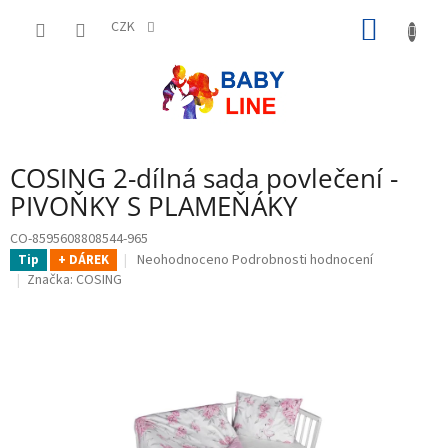
Přejít
NÁKUP
na
CZK
obsah
KOŠÍK
COSING 2-dílná sada povlečení -
PIVOŇKY S PLAMEŇÁKY
CO-8595608808544-965
Průměrné
Neohodnoceno
Podrobnosti hodnocení
Tip
+ DÁREK
hodnocení
Značka:
COSING
produktu
je
0,0
z
5
hvězdiček.