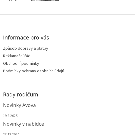
EAN
:
8595608808544
Z
á
p
a
Informace pro vás
t
Způsob dopravy a platby
í
Reklamační řád
Obchodní podmínky
Podmínky ochrany osobních údajů
Rady rodičům
Novinky Avova
19.2.2025
Novinky v nabídce
27.12.2024