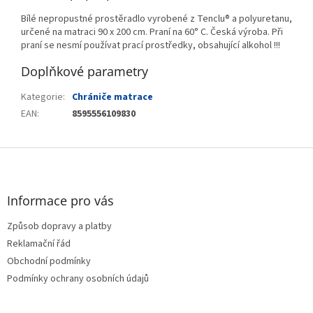
Bílé nepropustné prostěradlo vyrobené z Tenclu® a polyuretanu,
určené na matraci 90 x 200 cm. Praní na 60° C. Česká výroba. Při
praní se nesmí používat prací prostředky, obsahující alkohol !!!
Doplňkové parametry
Kategorie
:
Chrániče matrace
EAN
:
8595556109830
Z
á
p
a
Informace pro vás
t
Způsob dopravy a platby
í
Reklamační řád
Obchodní podmínky
Podmínky ochrany osobních údajů