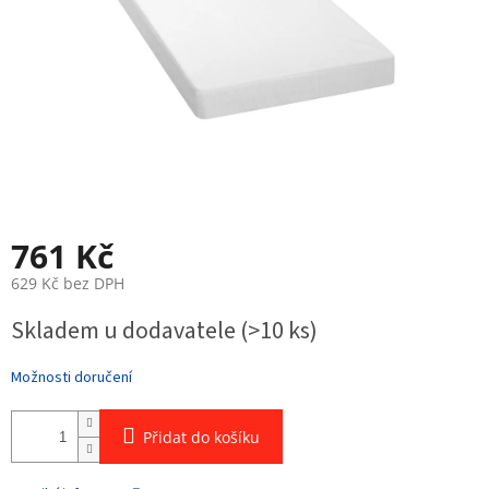
761 Kč
629 Kč bez DPH
Měrná
Skladem u dodavatele
(>10 ks)
cena:
Možnosti doručení
Přidat do košíku