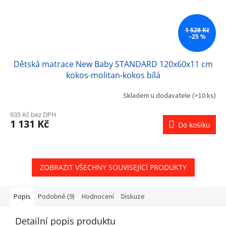
1 528 Kč
–25 %
Dětská matrace New Baby STANDARD 120x60x11 cm
kokos-molitan-kokos bílá
Skladem u dodavatele
(>10 ks)
935 Kč bez DPH
1 131 Kč
Do košíku
ZOBRAZIT VŠECHNY SOUVISEJÍCÍ PRODUKTY
Popis
Podobné (9)
Hodnocení
Diskuze
Detailní popis produktu