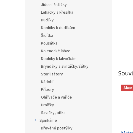
n
Jídelní židličky
e
Lehačky a křesílka
l
Dudlíky
Doplňky k dudlíkům
Šidítka
Kousátka
Kojenecké láhve
Doplňky k lahvičkám
Bryndáky a slintáčky/šátky
Souvi
Sterilizátory
Nádobí
Akce
Příbory
Ohřívače a vařiče
Hrníčky
Savičky, pítka
Spinkáme
Dřevěné postýlky