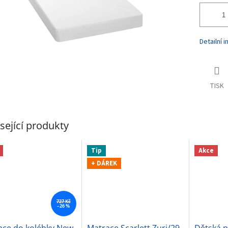
Detailní 
TISK
sející produkty
Tip
Akce
+ DÁREK
727 Kč
–26 %