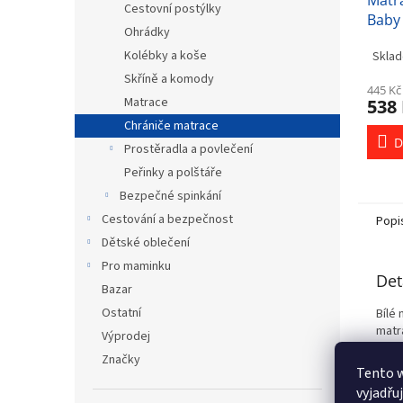
Matr
Cestovní postýlky
Baby
Ohrádky
80x4
Kolébky a koše
Sklad
molit
Skříně a komody
445 Kč
Matrace
538
Chrániče matrace
D
Prostěradla a povlečení
Peřinky a polštáře
Bezpečné spinkání
Cestování a bezpečnost
Popi
Dětské oblečení
Pro maminku
Det
Bazar
Ostatní
Bílé
matra
Výprodej
prost
Značky
Tento 
vyjadřu