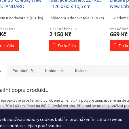
ace do kolébky New
Matrace Scarlett Zuri/29
Dětská 
 STANDARD
- 120 x 60 x 10,5 cm
New Ba
0x8 cm kokos-
120x60x6
em u dodavatele
(>10 ks)
Skladem u dodavatele
(>10 ks)
Skladem 
an-kokos bílá
modrá
 bez DPH
1 777 Kč bez DPH
553 Kč bez
 Kč
2 150 Kč
669 Kč
o košíku
Do košíku
Do ko
s
Podobné (9)
Hodnocení
Diskuze
ailní popis produktu
 nepropustné prostěradlo vyrobené z Tenclu® a polyuretanu, určené na dět
ci 70 x 140 cm. Praní na 60° C. Česká výroba. Při praní se nesmí používat pr
ředky, obsahující alkohol !!!
web používá soubory cookie. Dalším procházením tohoto webu
jete souhlas s jejich používáním.