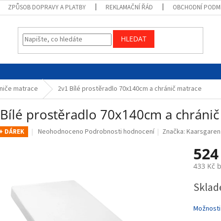
ZPŮSOB DOPRAVY A PLATBY
REKLAMAČNÍ ŘÁD
OBCHODNÍ PODM
HLEDAT
niče matrace
2v1 Bílé prostěradlo 70x140cm a chránič matrace
 Bílé prostěradlo 70x140cm a chránič
Průměrné
Neohodnoceno
Podrobnosti hodnocení
Značka:
Kaarsgaren
+ DÁREK
hodnocení
524
produktu
je
433 Kč 
0,0
z
Měrná
Sklad
5
cena:
hvězdiček.
Možnosti