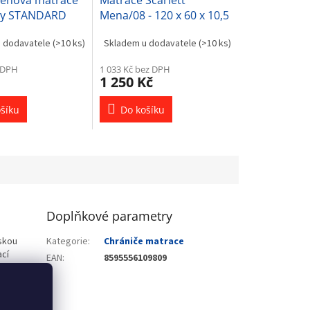
pěnová matrace
Matrace Scarlett
by STANDARD
Mena/08 - 120 x 60 x 10,5
 cm koala
cm
u dodavatele
(>10 ks)
Skladem u dodavatele
(>10 ks)
 DPH
1 033 Kč bez DPH
1 250 Kč
šíku
Do košíku
Doplňkové parametry
skou
Kategorie
:
Chrániče matrace
ací
EAN
:
8595556109809