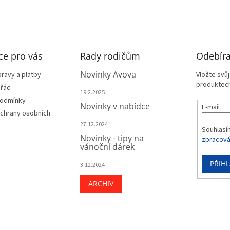
ce pro vás
Rady rodičům
Odebíra
Novinky Avova
ravy a platby
Vložte svů
produktech
 řád
19.2.2025
podmínky
Novinky v nabídce
E-mail
chrany osobních
27.12.2024
Souhlasí
Novinky - tipy na
zpracová
vánoční dárek
PŘIHL
3.12.2024
ARCHIV