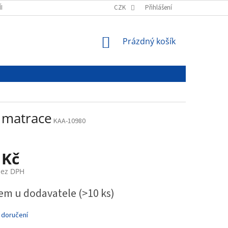
ÍNKY
PODMÍNKY OCHRANY OSOBNÍCH ÚDAJŮ
CZK
Přihlášení
NÁKUPNÍ
Prázdný košík
KOŠÍK
 matrace
KAA-10980
 Kč
bez DPH
em u dodavatele
(>10 ks)
 doručení