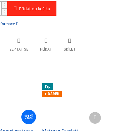
Přidat do košíku
informace
ZEPTAT SE
HLÍDAT
SDÍLET
Tip
+ DÁREK
Další
904 Kč
–26 %
produkt