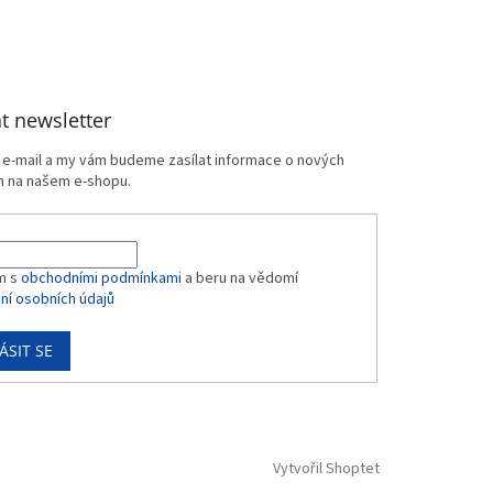
t newsletter
j e-mail a my vám budeme zasílat informace o nových
 na našem e-shopu.
m s
obchodními podmínkami
a beru na vědomí
ní osobních údajů
ÁSIT SE
Vytvořil Shoptet