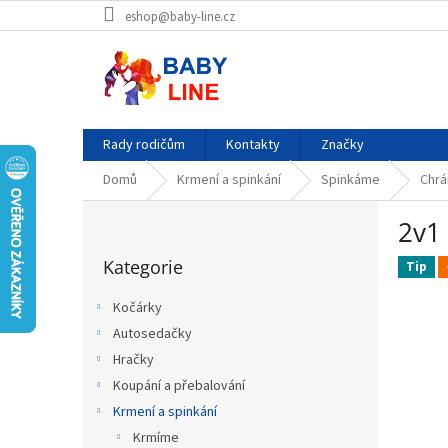
Přejít
eshop@baby-line.cz
na
obsah
Rady rodičům
Kontakty
Značky
Domů
Krmení a spinkání
Spinkáme
Chrá
P
2v1
o
Přeskočit
s
Kategorie
kategorie
Tip
t
r
Kočárky
a
Autosedačky
n
Hračky
n
í
Koupání a přebalování
p
Krmení a spinkání
a
Krmíme