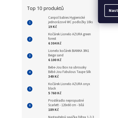
Top 10 produktů
Nast
Canpol babies Hygienické
jednorázové WC podložky 10ks
19 Kč
Kočárek Lionelo AZURA green
forest
6 304 Kč
Lionelo kočárek BIANKA 3IN1
Beige sand
6 100 Kč
Bebe-Jou Box na ubrousky
Bébé-Jou Fabulous Taupe Silk
349 Kč
Kočárek Lionelo AZURA onyx
black
5 760 Kč
Prostěradlo nepropustné
Scarlett - 120x60 cm - bílá
189 Kč
Nastavitelná savička Difrax 1-2-3