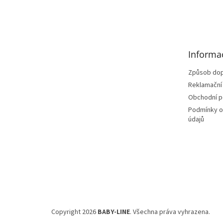
Z
á
p
a
t
Informa
í
Způsob dop
Reklamační
Obchodní 
Podmínky o
údajů
Copyright 2026
BABY-LINE
. Všechna práva vyhrazena.