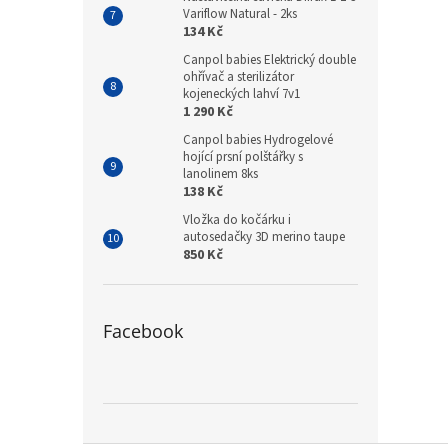
Variflow Natural - 2ks
134 Kč
Canpol babies Elektrický double
ohřívač a sterilizátor
kojeneckých lahví 7v1
1 290 Kč
Canpol babies Hydrogelové
hojící prsní polštářky s
lanolinem 8ks
138 Kč
Vložka do kočárku i
autosedačky 3D merino taupe
850 Kč
Facebook