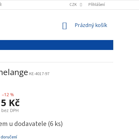
ÍNKY
PODMÍNKY OCHRANY OSOBNÍCH ÚDAJŮ
CZK
Přihlášení
NÁKUPNÍ
Prázdný košík
KOŠÍK
 melange
KE-4017-97
–12 %
15 Kč
č bez DPH
em u dodavatele
(6 ks)
 doručení