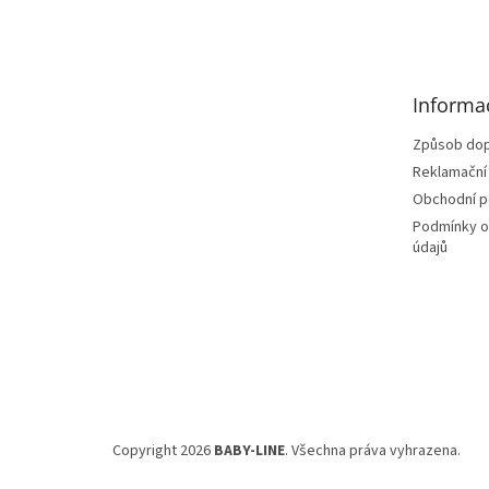
á
p
a
t
Informa
í
Způsob dop
Reklamační
Obchodní 
Podmínky o
údajů
Copyright 2026
BABY-LINE
. Všechna práva vyhrazena.