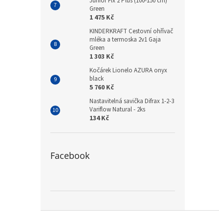
Junior Fix 2 Plus (100-150 cm)
Green
1 475 Kč
KINDERKRAFT Cestovní ohřívač
mléka a termoska 2v1 Gaja
Green
1 303 Kč
Kočárek Lionelo AZURA onyx
black
5 760 Kč
Nastavitelná savička Difrax 1-2-3
Variflow Natural - 2ks
134 Kč
Facebook
Z