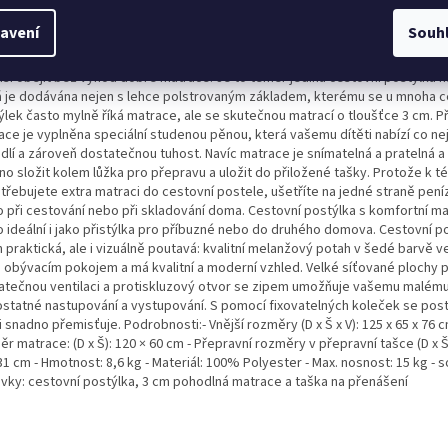
vní postýlka ParisCestovní postýlka s komfortní matrací od Fillikid byla vyv
ým cílem, aby cestování se skládací dětskou postýlkou ​​bylo co nejjednoduš
avení
Souh
ladné, aniž byste se museli obejít bez jakéhokoli pohodlí. Tato postel s k
ací v ceně vám ušetří dokupování matrace do cestovní postýlky a přesto se
sí obejít bez výhod dobré matrace. Je to téměř jediná cestovní postýlka na
á je dodávána nejen s lehce polstrovaným základem, kterému se u mnoha c
ýlek často mylně říká matrace, ale se skutečnou matrací o tloušťce 3 cm. P
ace je vyplněna speciální studenou pěnou, která vašemu dítěti nabízí co ne
lí a zároveň dostatečnou tuhost. Navíc matrace je snímatelná a pratelná a l
o složit kolem lůžka pro přepravu a uložit do přiložené tašky. Protože k té
třebujete extra matraci do cestovní postele, ušetříte na jedné straně pení
o při cestování nebo při skladování doma. Cestovní postýlka s komfortní mat
o ideální i jako přistýlka pro příbuzné nebo do druhého domova. Cestovní po
 praktická, ale i vizuálně poutavá: kvalitní melanžový potah v šedé barvě 
 s obývacím pokojem a má kvalitní a moderní vzhled. Velké síťované plochy p
atečnou ventilaci a protiskluzový otvor se zipem umožňuje vašemu malému
statné nastupování a vystupování. S pomocí fixovatelných koleček se post
 snadno přemisťuje. Podrobnosti:- Vnější rozměry (D x Š x V): 125 x 65 x 76 cm
r matrace: (D x Š): 120 × 60 cm - Přepravní rozměry v přepravní tašce (D x Š 
31 cm - Hmotnost: 8,6 kg - Materiál: 100% Polyester - Max. nosnost: 15 kg - 
vky: cestovní postýlka, 3 cm pohodlná matrace a taška na přenášení