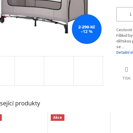
2 290 Kč
Cestovní 
–12 %
Fillikid 
dětskou p
se…
Detailní 
TISK
sející produkty
Akce