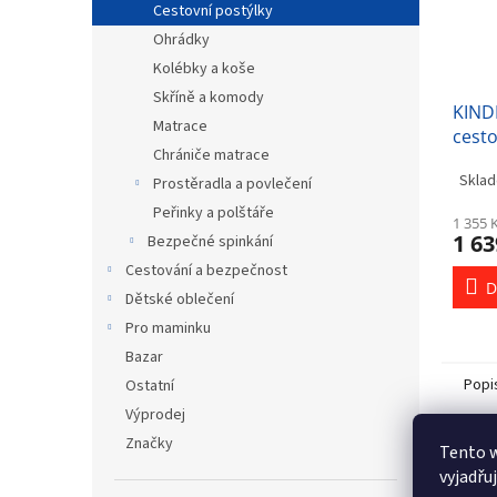
Cestovní postýlky
Ohrádky
Kolébky a koše
Skříně a komody
KIND
Matrace
cest
Chrániče matrace
Sklad
Prostěradla a povlečení
Peřinky a polštáře
1 355 
1 63
Bezpečné spinkání
Cestování a bezpečnost
D
Dětské oblečení
Pro maminku
Bazar
Popi
Ostatní
Výprodej
Značky
Tento 
Det
vyjadřu