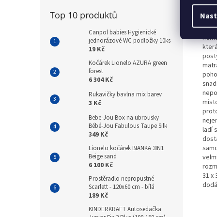
Cesto
velk
Top 10 produktů
Nast
nenák
matr
Canpol babies Hygienické
nemu
jednorázové WC podložky 10ks
kter
19 Kč
post
Kočárek Lionelo AZURA green
matr
forest
pohod
6 304 Kč
snadn
nepo
Rukavičky bavlna mix barev
míst
3 Kč
prot
Bebe-Jou Box na ubrousky
nejen
Bébé-Jou Fabulous Taupe Silk
ladí
349 Kč
dost
samo
Lionelo kočárek BIANKA 3IN1
Beige sand
velmi
6 100 Kč
rozmě
31 x 
Prostěradlo nepropustné
dodá
Scarlett - 120x60 cm - bílá
189 Kč
KINDERKRAFT Autosedačka