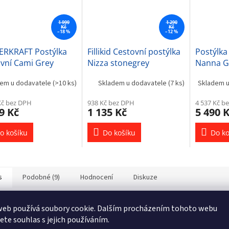
1 999
1 290
Kč
Kč
–18 %
–12 %
ERKRAFT Postýlka
Fillikid Cestovní postýlka
Postýlka
ovní Cami Grey
Nizza stonegrey
Nanna G
em u dodavatele
(>10 ks)
Skladem u dodavatele
(7 ks)
Skladem 
Kč bez DPH
938 Kč bez DPH
4 537 Kč b
9 Kč
1 135 Kč
5 490 
o košíku
Do košíku
Do ko
s
Podobné (9)
Hodnocení
Diskuze
web používá soubory cookie. Dalším procházením tohoto webu
ailní popis produktu
jete souhlas s jejich používáním.