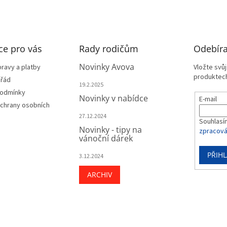
ce pro vás
Rady rodičům
Odebíra
Novinky Avova
ravy a platby
Vložte svů
produktech
 řád
19.2.2025
podmínky
Novinky v nabídce
E-mail
chrany osobních
27.12.2024
Souhlasí
Novinky - tipy na
zpracová
vánoční dárek
PŘIHL
3.12.2024
ARCHIV