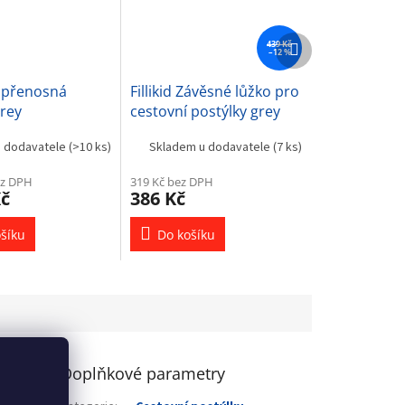
Další
439 Kč
–12 %
produkt
 přenosná
Fillikid Závěsné lůžko pro
rey
cestovní postýlky grey
120x60cm
u dodavatele
(>10 ks)
Skladem u dodavatele
(7 ks)
ez DPH
319 Kč bez DPH
Kč
386 Kč
šíku
Do košíku
Doplňkové parametry