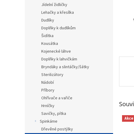
n
Jídelní židličky
e
Lehačky a křesílka
l
Dudlíky
Doplňky k dudlíkům
Šidítka
Kousátka
Kojenecké láhve
Doplňky k lahvičkám
Bryndáky a slintáčky/šátky
Sterilizátory
Nádobí
Příbory
Ohřívače a vařiče
Souvi
Hrníčky
Savičky, pítka
Akce
Spinkáme
Dřevěné postýlky