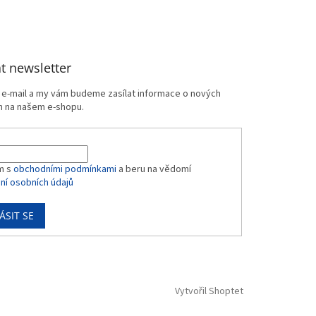
t newsletter
j e-mail a my vám budeme zasílat informace o nových
 na našem e-shopu.
m s
obchodními podmínkami
a beru na vědomí
ní osobních údajů
ÁSIT SE
Vytvořil Shoptet