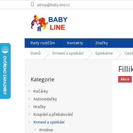
Přejít
eshop@baby-line.cz
na
obsah
Rady rodičům
Kontakty
Značky
Domů
Krmení a spinkání
Spinkáme
Cest
P
Fill
o
Přeskočit
s
Kategorie
kategorie
Akce
t
r
Kočárky
a
Autosedačky
n
Hračky
n
í
Koupání a přebalování
p
Krmení a spinkání
a
Krmíme