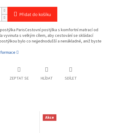
Přidat do košíku
postýlka ParisCestovní postýlka s komfortní matrací od
byla vyvinuta s velkým cílem, aby cestování se skládací
ostýlkou ​​bylo co nejjednodušší a nenákladné, aniž byste
informace
ZEPTAT SE
HLÍDAT
SDÍLET
Akce