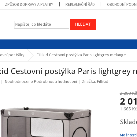
ZPŮSOB DOPRAVY A PLATBY
REKLAMAČNÍ ŘÁD
OBCHODNÍ PODM
HLEDAT
ovní postýlky
Fillikid Cestovní postýlka Paris lightgrey melange
ikid Cestovní postýlka Paris lightgrey
Průměrné
Neohodnoceno
Podrobnosti hodnocení
Značka:
Fillikid
hodnocení
produktu
2 290 Kč
2 0
je
0,0
1 665 K
z
5
Měrná
Sklad
hvězdiček.
cena:
Možnosti