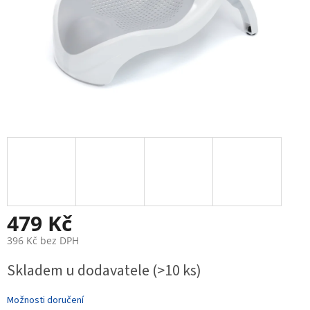
479 Kč
396 Kč bez DPH
Měrná
Skladem u dodavatele
(>10 ks)
cena:
Možnosti doručení