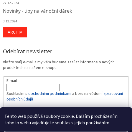
27.12.2024
Novinky - tipy na vánoční dárek
3.12.2024
ARCHIV
Odebírat newsletter
Vložte svůj e-mail a my vám budeme zasílat informace o nových
produktech na našem e-shopu.
E-mail
Souhlasím s
obchodními podmínkami
a beru na vědomí
zpracování
osobních údajů
PŘIHLÁSIT SE
Tento web používá soubory cookie. Dalším procházením
tohoto webu vyjadřujete souhlas s jejich používáním.