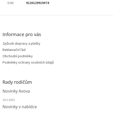
EAN
:
9120129919074
Z
á
p
a
Informace pro vás
t
Způsob dopravy a platby
í
Reklamační řád
Obchodní podmínky
Podmínky ochrany osobních údajů
Rady rodičům
Novinky Avova
19.2.2025
Novinky v nabídce