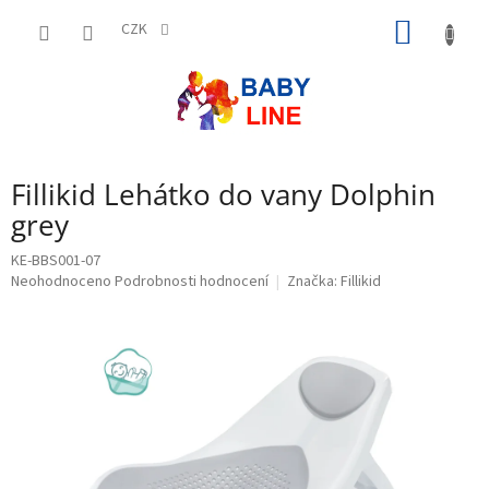
Přejít
NÁKUP
na
CZK
obsah
KOŠÍK
Fillikid Lehátko do vany Dolphin
grey
KE-BBS001-07
Průměrné
Neohodnoceno
Podrobnosti hodnocení
Značka:
Fillikid
hodnocení
produktu
je
0,0
z
5
hvězdiček.