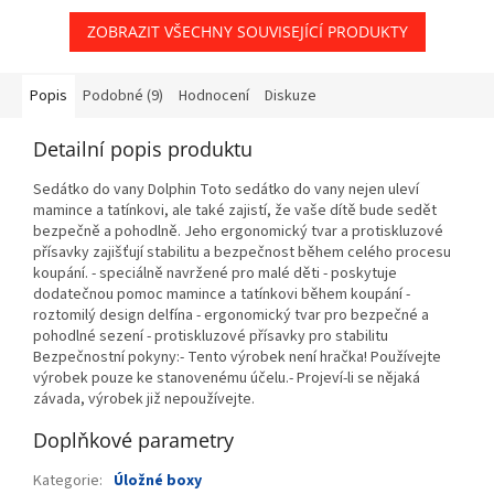
ZOBRAZIT VŠECHNY SOUVISEJÍCÍ PRODUKTY
Popis
Podobné (9)
Hodnocení
Diskuze
Detailní popis produktu
Sedátko do vany Dolphin Toto sedátko do vany nejen uleví
mamince a tatínkovi, ale také zajistí, že vaše dítě bude sedět
bezpečně a pohodlně. Jeho ergonomický tvar a protiskluzové
přísavky zajišťují stabilitu a bezpečnost během celého procesu
koupání. - speciálně navržené pro malé děti - poskytuje
dodatečnou pomoc mamince a tatínkovi během koupání -
roztomilý design delfína - ergonomický tvar pro bezpečné a
pohodlné sezení - protiskluzové přísavky pro stabilitu
Bezpečnostní pokyny:- Tento výrobek není hračka! Používejte
výrobek pouze ke stanovenému účelu.- Projeví-li se nějaká
závada, výrobek již nepoužívejte.
Doplňkové parametry
Kategorie
:
Úložné boxy