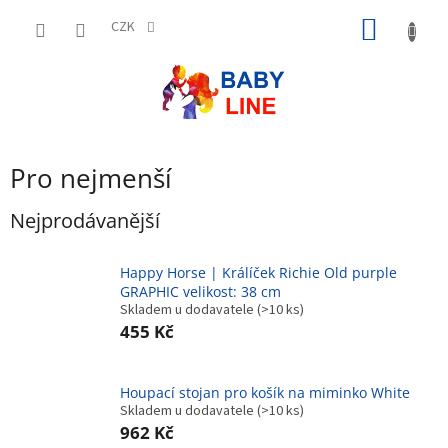
Přejít
NÁKUP
na
CZK
obsah
KOŠÍK
Pro nejmenší
Nejprodávanější
Happy Horse | Králíček Richie Old purple
GRAPHIC velikost: 38 cm
Skladem u dodavatele
(>10 ks)
455 Kč
Houpací stojan pro košík na miminko White
Skladem u dodavatele
(>10 ks)
962 Kč