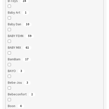
B-Toys
24
Baby Art
1
Baby Dan
10
BABY FEHN
59
BABY MIX
61
BamBam
17
BAYO
3
Bebe-Jou
3
Bebeconfort
2
Boon
4