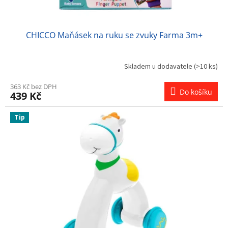
ů
CHICCO Maňásek na ruku se zvuky Farma 3m+
Skladem u dodavatele
(>10 ks)
363 Kč bez DPH
Do košíku
439 Kč
Tip