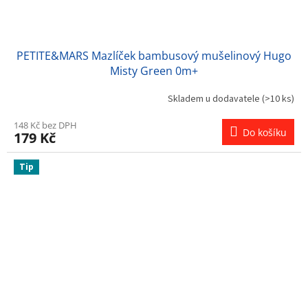
PETITE&MARS Mazlíček bambusový mušelinový Hugo
Misty Green 0m+
Skladem u dodavatele
(>10 ks)
148 Kč bez DPH
Do košíku
179 Kč
Tip