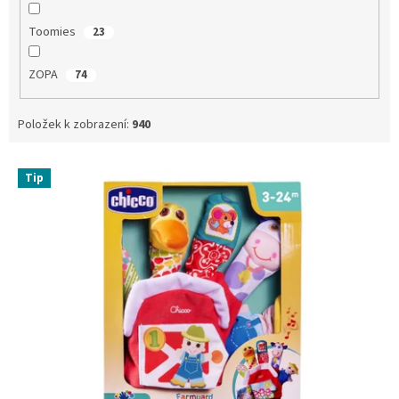
Toomies
23
ZOPA
74
Položek k zobrazení:
940
V
Tip
ý
p
i
s
p
r
o
d
u
k
t