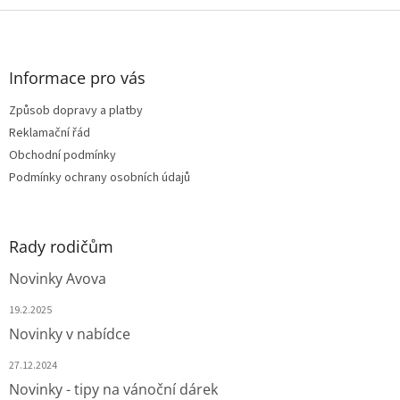
d
v
Z
a
á
c
á
n
í
p
í
p
a
Informace pro vás
r
t
v
Způsob dopravy a platby
í
k
Reklamační řád
y
v
Obchodní podmínky
ý
Podmínky ochrany osobních údajů
p
i
s
u
Rady rodičům
Novinky Avova
19.2.2025
Novinky v nabídce
27.12.2024
Novinky - tipy na vánoční dárek