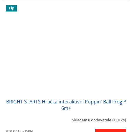
Tip
BRIGHT STARTS Hračka interaktivní Poppin' Ball Frog™
6m+
Skladem u dodavatele
(>10 ks)
619 Kč bez DPH