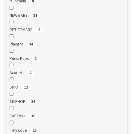
Munchkin
8
NEW BABY
21
PETITEMARS
6
Playgro
34
Pucci Pups
1
Scarlett
2
SIPO
12
SKIPHOP
14
Taf Toys
36
Tiny Love
25