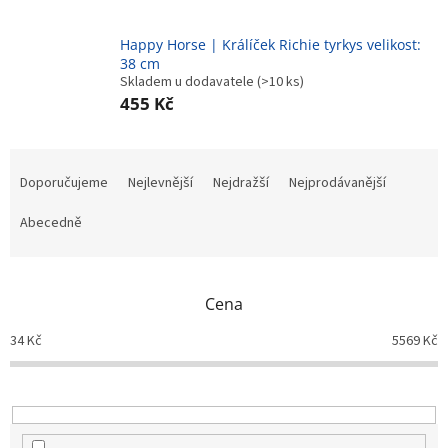
Happy Horse | Králíček Richie tyrkys velikost:
38 cm
Skladem u dodavatele
(>10 ks)
455 Kč
Ř
a
Doporučujeme
Nejlevnější
Nejdražší
Nejprodávanější
z
e
Abecedně
n
í
p
Cena
r
o
34
Kč
5569
Kč
d
u
k
t
ů