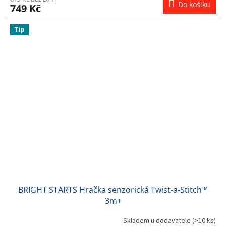
Do košíku
749 Kč
Tip
BRIGHT STARTS Hračka senzorická Twist-a-Stitch™
3m+
Skladem u dodavatele
(>10 ks)