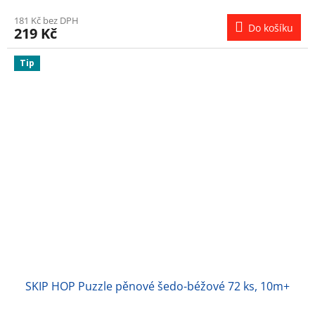
181 Kč bez DPH
Do košíku
219 Kč
Tip
SKIP HOP Puzzle pěnové šedo-béžové 72 ks, 10m+