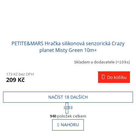
PETITE&MARS Hračka silikonová senzorická Crazy
planet Misty Green 10m+
Skladem u dodavatele
(>10 ks)
173 Kč bez DPH
Do košíku
209 Kč
NAČÍST 18 DALŠÍCH
S
1
53
t
O
r
940
položek celkem
v
á
l
NAHORU
n
á
k
o