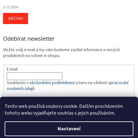
3.12.2024
ARCHIV
Odebírat newsletter
Vložte svůj e-mail a my vám budeme zasílat informace o nových
produktech na našem e-shopu.
E-mail
Souhlasím s
obchodními podmínkami
a beru na vědomí
zpracování
osobních údajů
PŘIHLÁSIT SE
Tento web používá soubory cookie. Dalším procházením
tohoto webu vyjadřujete souhlas s jejich používáním.
Nastavení
Vytvořil Shoptet