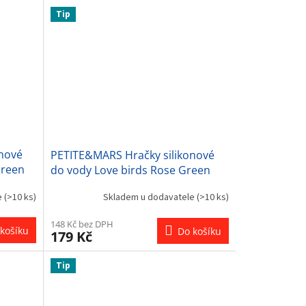
Tip
nové
PETITE&MARS Hračky silikonové
Green
do vody Love birds Rose Green
6m+
e
(>10 ks)
Skladem u dodavatele
(>10 ks)
148 Kč bez DPH
košíku
Do košíku
179 Kč
Tip