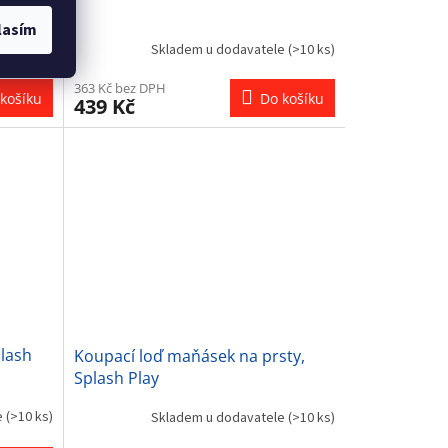
lasím
e
(>10 ks)
Skladem u dodavatele
(>10 ks)
363 Kč bez DPH
košíku
Do košíku
439 Kč
plash
Koupací loď maňásek na prsty,
Splash Play
e
(>10 ks)
Skladem u dodavatele
(>10 ks)