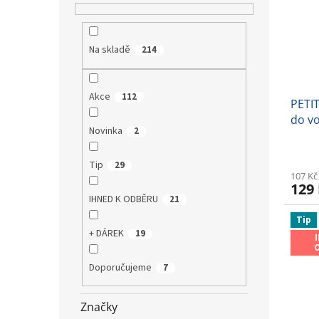
Na skladě
214
Akce
112
PETI
do v
Novinka
2
Tip
29
107 Kč
129
IHNED K ODBĚRU
21
Tip
+ DÁREK
19
Doporučujeme
7
Značky