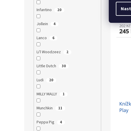
Nast
Infantino
20
Jollein
4
202 Kč
245
Lanco
6
Li'l Woodzeez
2
Little Dutch
30
Ludi
20
MILLY MALLY
1
Knížk
Munchkin
11
Play
Peppa Pig
4