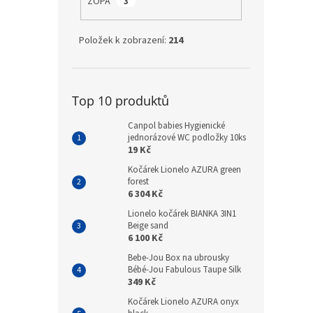
ZOPA
3
Položek k zobrazení:
214
Top 10 produktů
Canpol babies Hygienické
jednorázové WC podložky 10ks
19 Kč
Kočárek Lionelo AZURA green
forest
6 304 Kč
Lionelo kočárek BIANKA 3IN1
Beige sand
6 100 Kč
Bebe-Jou Box na ubrousky
Bébé-Jou Fabulous Taupe Silk
349 Kč
Kočárek Lionelo AZURA onyx