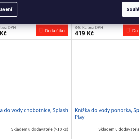
avení
Souh
Skladem u dodavatele
(>10 ks)
Skladem u dodavatel
 bez DPH
346 Kč bez DPH
Do košíku
Do 
 Kč
419 Kč
a do vody chobotnice, Splash
Knížka do vody ponorka, S
Play
Skladem u dodavatele
(>10 ks)
Skladem u dodavatel