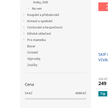
Knihy, DVD
Na ven
Koupání a přebalování
Krmení a spinkání
Cestování a bezpečnost
Dětské oblečení
Pro maminku
Bazar
Ostatní
SKIP
Výprodej
Včel
Značky
206 Kč
249
Cena
54
Kč
4990
Kč
Tip