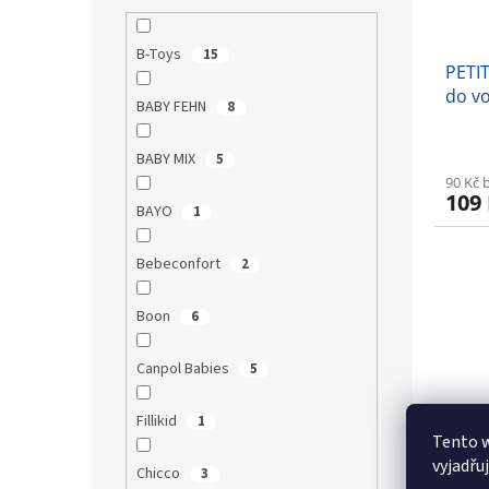
B-Toys
15
PETI
do v
BABY FEHN
8
Rock
BABY MIX
5
90 Kč 
109
BAYO
1
Bebeconfort
2
Boon
6
Canpol Babies
5
Fillikid
1
Tento 
vyjadřu
Plovo
Chicco
3