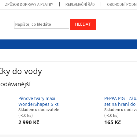
ZPŮSOB DOPRAVY A PLATBY
REKLAMAČNÍ ŘÁD
OBCHODNÍ PODM
HLEDAT
čky do vody
odávanější
Pěnové tvary maxi
PEPPA PIG - Zá
WonderShapes 5 ks
set na hraní do
Skladem u dodavatele
Skladem u dodav
(>10 ks)
(>10 ks)
2 990 Kč
165 Kč