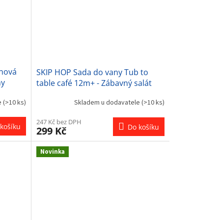
onová
SKIP HOP Sada do vany Tub to
hy
table café 12m+ - Zábavný salát
e
(>10 ks)
Skladem u dodavatele
(>10 ks)
247 Kč bez DPH
košíku
Do košíku
299 Kč
Novinka