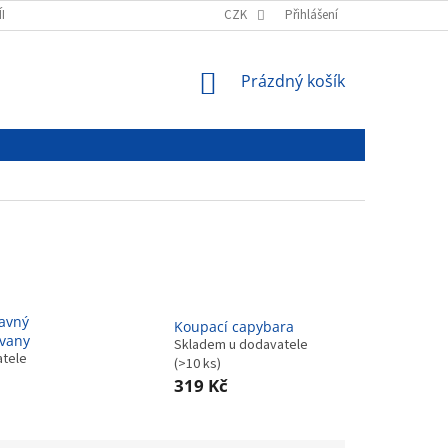
ÍNKY
PODMÍNKY OCHRANY OSOBNÍCH ÚDAJŮ
CZK
Přihlášení
NÁKUPNÍ
Prázdný košík
KOŠÍK
bavný
Koupací capybara
 vany
Skladem u dodavatele
atele
(>10 ks)
319 Kč