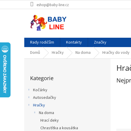
Přejít
eshop@baby-line.cz
na
obsah
Rady rodičům
Kontakty
Značky
Domů
Hračky
Na doma
Hračky do vody
P
Hra
o
Přeskočit
s
Kategorie
kategorie
Nejpr
t
r
Kočárky
a
Autosedačky
n
Hračky
n
í
Na doma
p
Hrací deky
a
Chrastítka a kousátka