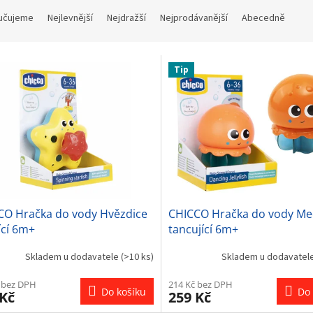
učujeme
Nejlevnější
Nejdražší
Nejprodávanější
Abecedně
Tip
CO Hračka do vody Hvězdice
CHICCO Hračka do vody M
ící 6m+
tancující 6m+
Skladem u dodavatele
(>10 ks)
Skladem u dodavatel
 bez DPH
214 Kč bez DPH
Do košíku
Do 
 Kč
259 Kč