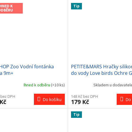
IHNED K
Tip
ODBĚRU
 HOP Zoo Vodní fontánka
PETITE&MARS Hračky siliko
ka 9m+
do vody Love birds Ochre 
6m+
Ihned k odběru
(>10 ks)
Skladem u dodavatel
 bez DPH
148 Kč bez DPH
Do košíku
Do 
 Kč
179 Kč
Tip