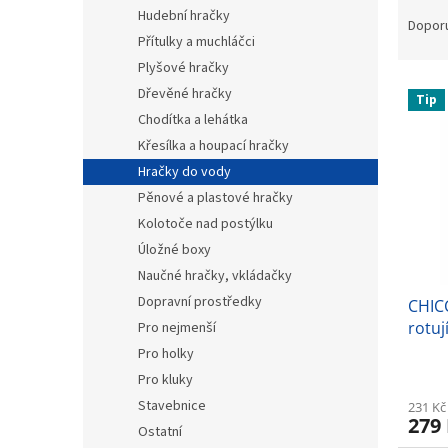
Ř
n
Hudební hračky
a
e
Dopor
Přítulky a muchláčci
z
l
e
Plyšové hračky
V
n
Dřevěné hračky
Tip
ý
í
Chodítka a lehátka
p
p
Křesílka a houpací hračky
i
r
Hračky do vody
s
o
p
d
Pěnové a plastové hračky
r
u
Kolotoče nad postýlku
o
k
Úložné boxy
d
t
Naučné hračky, vkládačky
u
ů
Dopravní prostředky
CHIC
k
rotuj
t
Pro nejmenší
ů
Pro holky
Pro kluky
Stavebnice
231 Kč
279
Ostatní