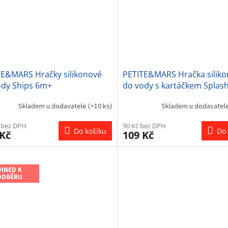
TE&MARS Hračky silikonové
PETITE&MARS Hračka silik
ody Ships 6m+
do vody s kartáčkem Splas
Rocket Misty Green 6m+
Skladem u dodavatele
(>10 ks)
Skladem u dodavatel
 bez DPH
90 Kč bez DPH
Do košíku
Do 
 Kč
109 Kč
IHNED K
ODBĚRU