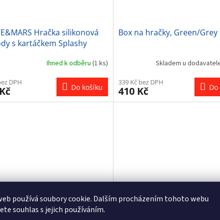
TE&MARS Hračka silikonová
Box na hračky, Green/Grey
ody s kartáčkem Splashy
et Intense Ochre 6m+
Ihned k odběru
(1 ks)
Skladem u dodavatel
bez DPH
339 Kč bez DPH
Do košíku
Do 
 Kč
410 Kč
web používá soubory cookie. Dalším procházením tohoto webu
jete souhlas s jejich používáním.
ucí ponorka, Splash Play
Krokodýl do vody, Splash P