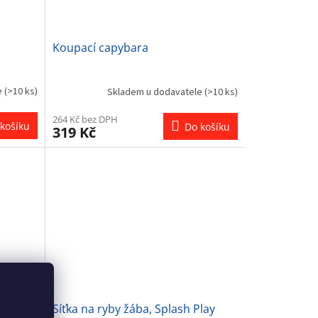
Koupací capybara
e
(>10 ks)
Skladem u dodavatele
(>10 ks)
264 Kč bez DPH
košíku
Do košíku
319 Kč
lay
Síťka na ryby žába, Splash Play