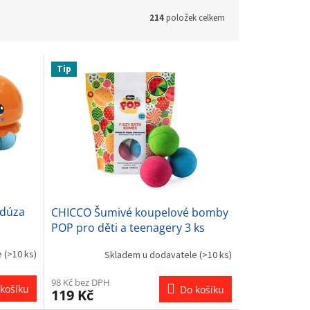
214
položek celkem
Tip
edúza
CHICCO Šumivé koupelové bomby
POP pro děti a teenagery 3 ks
e
(>10 ks)
Skladem u dodavatele
(>10 ks)
98 Kč bez DPH
košíku
Do košíku
119 Kč