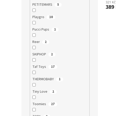
321 Kč
PETITEMARS
5
389
Playgro
10
Pucci Pups
1
Reer
2
SKIPHOP
2
Taf Toys
17
THERMOBABY
1
Tiny Love
2
Toomies
27