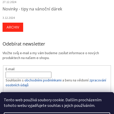
27.12.2024
Novinky - tipy na vánoční dárek
3.12.2024
ARCHIV
Odebírat newsletter
Vložte svůj e-mail a my vám budeme zasílat informace o nových
produktech na našem e-shopu.
E-mail
Souhlasím s
obchodními podmínkami
a beru na vědomí
zpracování
osobních údajů
PŘIHLÁSIT SE
Tento web používá soubory cookie. Dalším procházením
tohoto webu vyjadřujete souhlas s jejich používáním.