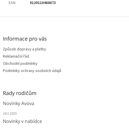
EAN
:
9120110468673
Z
á
p
a
Informace pro vás
t
Způsob dopravy a platby
í
Reklamační řád
Obchodní podmínky
Podmínky ochrany osobních údajů
Rady rodičům
Novinky Avova
19.2.2025
Novinky v nabídce