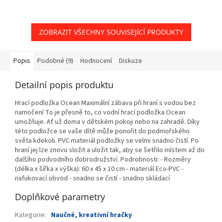
ZOBRAZIT VŠECHNY SOUVISEJÍCÍ PRODUKTY
Popis
Podobné (9)
Hodnocení
Diskuze
Detailní popis produktu
Hrací podložka Ocean Maximální zábava při hraní s vodou bez
namočení To je přesně to, co vodní hrací podložka Ocean
umožňuje. Ať už doma v dětském pokoji nebo na zahradě. Díky
této podložce se vaše dítě může ponořit do podmořského
světa kdekoli. PVC materiál podložky se velmi snadno čistí. Po
hraní jej lze znovu složit a uložit tak, aby se šetřilo místem až do
dalšího podvodního dobrodružství. Podrobnosti: - Rozměry
(délka x šířka x výška): 60 x 45 x 10 cm - materiál Eco-PVC -
nafukovací obvod - snadno se čistí - snadno skládací
Doplňkové parametry
Kategorie
:
Naučné, kreativní hračky