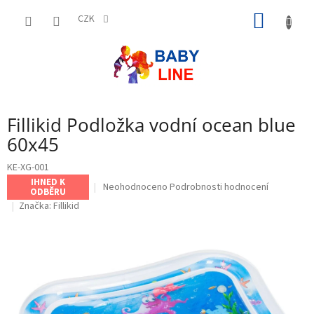
Přejít
NÁKUP
na
CZK
obsah
KOŠÍK
Fillikid Podložka vodní ocean blue
60x45
KE-XG-001
IHNED K
Průměrné
Neohodnoceno
Podrobnosti hodnocení
ODBĚRU
hodnocení
Značka:
Fillikid
produktu
je
0,0
z
5
hvězdiček.